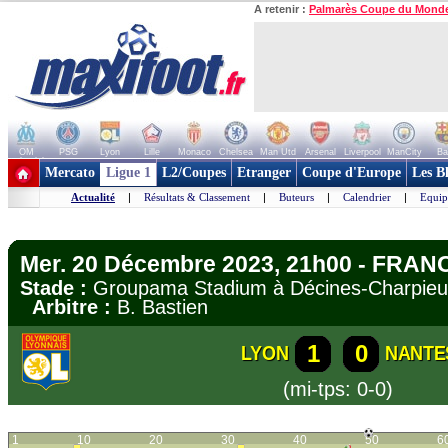
A retenir :
Palmarès Coupe du Mond
OM
PSG
Lyon
Lille
Monaco
Chelsea
Man Utd
Arsenal
Liverpool
ManCity
Ba
+ de clubs
Mercato
Ligue 1
L2/Coupes
Etranger
Coupe d'Europe
Les B
Actualité
|
Résultats & Classement
|
Buteurs
|
Calendrier
|
Equip
Mer. 20 Décembre 2023, 21h00 - FRANC
Stade :
Groupama Stadium à Décines-Charpi
Arbitre :
B. Bastien
1
0
LYON
NANTE
(mi-tps: 0-0)
1
10
20
30
40
50
6