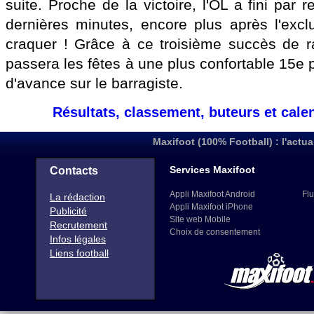
suite. Proche de la victoire, l'OL a fini par r
dernières minutes, encore plus après l'exc
craquer ! Grâce à ce troisième succès de r
passera les fêtes à une plus confortable 15e 
d'avance sur le barragiste.
Résultats, classement, buteurs et cale
Maxifoot (100% Football) : l'actua
Services Maxifoot
Contacts
Appli Maxifoot Android
Flu
La rédaction
Appli Maxifoot iPhone
Publicité
Site web Mobile
Recrutement
Choix de consentement
Infos légales
Liens football