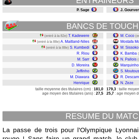
ENTRAINEURS
P. Sage
J. Gourve
BANCS DE TOUCH
T. Kadewere
M. Coco
(entré à la 82e)
(e
A. Maitland-Niles
Mostafa 
(entré à la 88e)
S. Kumbedi
M. Sissoko
(entré à la 88e)
R. Riou
K. Bamba
M. Sarr
N. Pallois
(
D. Moreira
Marquinho
Jeffinho
S. Moutou
M. Diawara
R. Descam
Henrique
N. Zeze
taille moyenne des titulaires (cm) :
181,0
179,3
: taille moye
age moyen des titulaires (ans) :
27,5
25,7
: age moyen de
RESUME DU MAT
La passe de trois pour l'Olympique Lyonnai
rouge ! Sans faire un grand match, le club