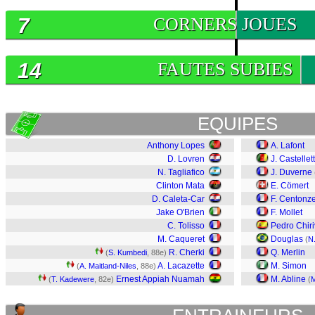
7
CORNERS JOUES
14
FAUTES SUBIES
EQUIPES
Anthony Lopes
A. Lafont
D. Lovren
J. Castellet
N. Tagliafico
J. Duverne
Clinton Mata
E. Cömert
D. Caleta-Car
F. Centonz
Jake O'Brien
F. Mollet
C. Tolisso
Pedro Chiri
M. Caqueret
Douglas
(
N.
R. Cherki
Q. Merlin
(
S. Kumbedi
, 88e)
A. Lacazette
M. Simon
(
A. Maitland-Niles
, 88e)
Ernest Appiah Nuamah
M. Abline
(
T. Kadewere
, 82e)
(
M