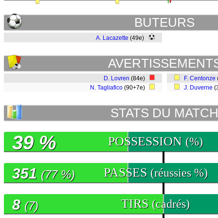
BUTEURS
A. Lacazette
(49e)
AVERTISSEMENT
D. Lovren
(84e)
F. Centonze
N. Tagliafico
(90+7e)
J. Duverne
(
STATS DU MATC
39 %
POSSESSION
(%)
351
PASSES
(réussies %)
(77 %)
8
TIRS
(cadrés)
(7)