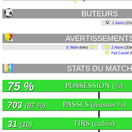
BUTEURS
J. Asoro
(37
AVERTISSEMENT
S. Wahi
(64e)
J. Asoro
(33
Fali Candé
(
STATS DU MATC
75 %
POSSESSION
(%)
703
PASSES
(réussies %)
(87 %)
31
TIRS
(cadrés)
(10)