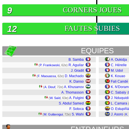
9
CORNERS JOUES
12
FAUTES SUBIES
EQUIPES
B. Samba
A. Oukidja
R. Aguilar
C. Hérelle
(
P. Frankowski
, 62e)
J. Gradit
M. Udol
D. Machado
K. Kouao
(
F. Maouassa
, 62e)
K. Danso
Fali Candé
A. Khusanov
K. N'Doram
(
A. Diouf
, 72e)
A. Thomasson
C. Sabaly
(
A. Fulgini
J. Nduquidi
(
W. Saïd
, 63e)
S. Abdul Samed
L. Camara
F. Sotoca
O. Estupiñ
S. Wahi
J. Asoro
(
M. Guilavogui
, 72e)
(
K.