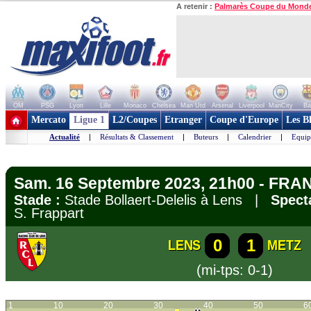
A retenir :
Palmarès Coupe du Mond
OM
PSG
Lyon
Lille
Monaco
Chelsea
Man Utd
Arsenal
Liverpool
ManCity
Ba
+ de clubs
Mercato
Ligue 1
L2/Coupes
Etranger
Coupe d'Europe
Les B
Actualité
|
Résultats & Classement
|
Buteurs
|
Calendrier
|
Equip
Sam. 16 Septembre 2023, 21h00 - FRAN
Stade :
Stade Bollaert-Delelis à Lens |
Spect
S. Frappart
0
1
LENS
METZ
(mi-tps: 0-1)
1
10
20
30
40
50
6