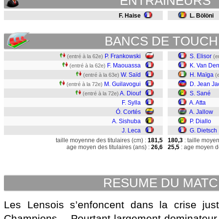
ENTRAINEURS
F. Haise
L. Bölöni
BANCS DE TOUCH
P. Frankowski
S. Elisor
(entré à la 62e)
(e
F. Maouassa
K. Van Den
(entré à la 62e)
W. Saïd
H. Maïga
(entré à la 63e)
(
M. Guilavogui
D. Jean J
(entré à la 72e)
A. Diouf
S. Sané
(entré à la 72e)
F. Sylla
A. Atta
Ó. Cortés
A. Jallow
A. Sishuba
P. Diallo
J. Leca
G. Dietsch
taille moyenne des titulaires (cm) :
181,5
180,3
: taille moye
age moyen des titulaires (ans) :
26,6
25,5
: age moyen de
RESUME DU MAT
Les Lensois s’enfoncent dans la crise jus
Champions… Pourtant largement dominateur, 