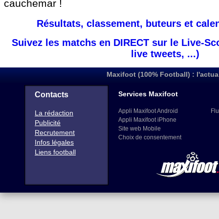
cauchemar !
Résultats, classement, buteurs et cale
Suivez les matchs en DIRECT sur le Live-Sc
live tweets, ...)
Maxifoot (100% Football) : l'actua
Services Maxifoot
Contacts
Appli Maxifoot Android
Flu
La rédaction
Appli Maxifoot iPhone
Publicité
Site web Mobile
Recrutement
Choix de consentement
Infos légales
Liens football