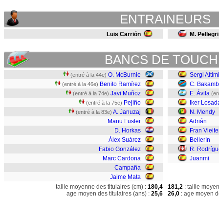
ENTRAINEURS
Luis Carrión
M. Pellegri
BANCS DE TOUCH
O. McBurnie
Sergi Altim
(entré à la 44e)
Benito Ramírez
C. Bakam
(entré à la 46e)
Javi Muñoz
E. Ávila
(entré à la 74e)
(en
Pejiño
Iker Losad
(entré à la 75e)
A. Januzaj
N. Mendy
(entré à la 83e)
Manu Fuster
Adrián
D. Horkas
Fran Vieite
Álex Suárez
Bellerín
Fabio González
R. Rodrígu
Marc Cardona
Juanmi
Campaña
Jaime Mata
taille moyenne des titulaires (cm) :
180,4
181,2
: taille moye
age moyen des titulaires (ans) :
25,6
26,0
: age moyen de