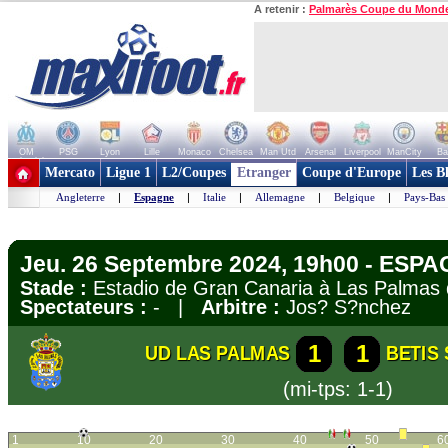
A retenir :
Palmarès Coupe du Mond
OM
PSG
Lyon
Lille
Monaco
Chelsea
Man Utd
Arsenal
Liverpool
ManCity
Ba
+ de clubs
Mercato
Ligue 1
L2/Coupes
Etranger
Coupe d'Europe
Les B
Angleterre
|
Espagne
|
Italie
|
Allemagne
|
Belgique
|
Pays-Bas
Jeu. 26 Septembre 2024, 19h00 - ESPA
Stade :
Estadio de Gran Canaria à Las Palma
Spectateurs :
- |
Arbitre :
Jos? S?nchez
1
1
UD LAS PALMAS
BETIS 
(mi-tps: 1-1)
1
10
20
30
40
50
6