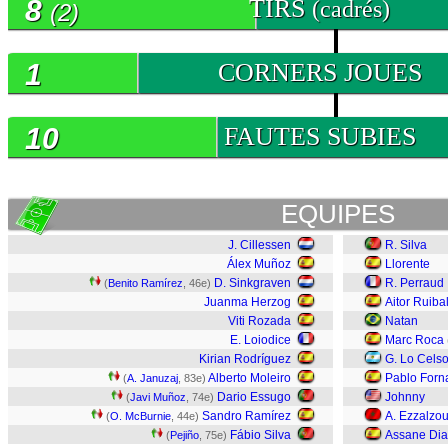
8
TIRS
(cadrés)
(2)
1
CORNERS JOUES
10
FAUTES SUBIES
EQUIPES
J. Cillessen
R. Silva
Álex Muñoz
Llorente
D. Sinkgraven
R. Perraud
(
Benito Ramírez
, 46e)
Juanma Herzog
Aitor Ruiba
Viti Rozada
Natan
E. Loiodice
Marc Roca
Kirian Rodríguez
G. Lo Cels
Alberto Moleiro
Pablo Forn
(
A. Januzaj
, 83e)
Dario Essugo
Johnny
(
Javi Muñoz
, 74e)
Sandro Ramírez
A. Ezzalzou
(
O. McBurnie
, 44e)
Fábio Silva
Assane Di
(
Pejiño
, 75e)