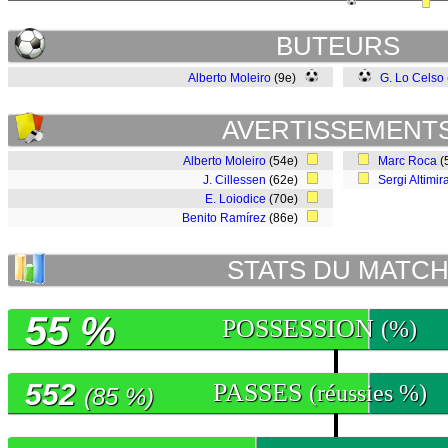
BUTEURS
Alberto Moleiro
(9e)
G. Lo Celso
AVERTISSEMENT
Alberto Moleiro
(54e)
Marc Roca
(
J. Cillessen
(62e)
Sergi Altimir
E. Loiodice
(70e)
Benito Ramírez
(86e)
STATS DU MATC
55 %
POSSESSION
(%)
552
PASSES
(réussies %)
(85 %)