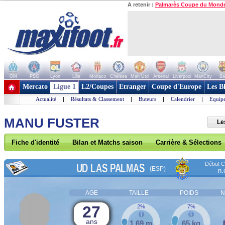
A retenir :
Palmarès Coupe du Mond
OM
PSG
Lyon
Lille
Monaco
Chelsea
Man Utd
Arsenal
Liverpool
ManCity
Ba
+ de clubs
Mercato
Ligue 1
L2/Coupes
Etranger
Coupe d'Europe
Les B
Actualité
|
Résultats & Classement
|
Buteurs
|
Calendrier
|
Equipe
MANU FUSTER
Le
Fiche d'identité
Bilan et Matchs saison
Carrière & Sélections
Début Co
UD LAS PALMAS
(ESP)
n.
AGE
TAILLE
POIDS
N
27
2%
7%
ans
1,69 m
65 kg