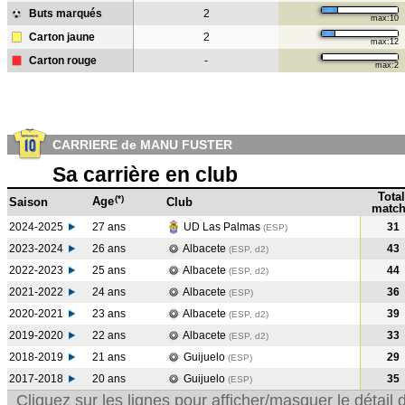
Buts marqués
2
max:10
Carton jaune
2
max:12
Carton rouge
-
max:2
CARRIERE de MANU FUSTER
Sa carrière en club
Total
(*)
Age
Saison
Club
match
2024-2025
27 ans
UD Las Palmas
31
(ESP)
2023-2024
26 ans
Albacete
43
(ESP, d2)
2022-2023
25 ans
Albacete
44
(ESP, d2)
2021-2022
24 ans
Albacete
36
(ESP
)
2020-2021
23 ans
Albacete
39
(ESP, d2)
2019-2020
22 ans
Albacete
33
(ESP, d2)
2018-2019
21 ans
Guijuelo
29
(ESP
)
2017-2018
20 ans
Guijuelo
35
(ESP
)
Cliquez sur les lignes pour afficher/masquer le détai