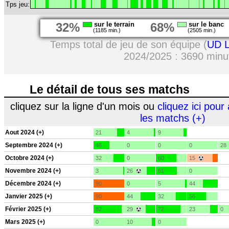
Tps jeu:
32%
sur le terrain
68%
sur le banc
(1185 min.)
(2505 min.)
Temps total de jeu de son équipe (
UD L
2024/2025 : 3690 minu
Le détail de tous ses matchs
cliquez sur la ligne d'un mois ou
cliquez ici pour 
les matchs (+)
Aout 2024 (+)
21
4
9
Septembre 2024 (+)
46
0
0
0
28
Octobre 2024 (+)
32
0
60
15
Novembre 2024 (+)
3
26
61
0
Décembre 2024 (+)
90
0
5
44
Janvier 2025 (+)
90
44
32
56
Février 2025 (+)
82
29
72
23
0
Mars 2025 (+)
0
10
0