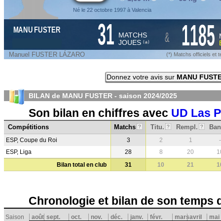
Né le 22 octobre 1997 à Valencia
31
1185
MANU FUSTER
&
MATCHS
JOUES
*
(
)
Manuel FUSTER LÁZARO
(*) Matchs officiels e
Donnez votre avis sur
MANU FUST
BILAN de MANU FUSTER - saison
2024/2025
Son bilan en chiffres avec
UD Las 
Compétitions
Matchs
Titu.
Rempl.
Ban
?
?
?
ESP, Coupe du Roi
3
2
1
-
ESP, Liga
28
8
20
1
Bilan total en club
31
10
21
1
Chronologie et bilan de son temps 
Saison
août
sept.
oct.
nov.
déc.
janv.
févr.
mars
avril
mai