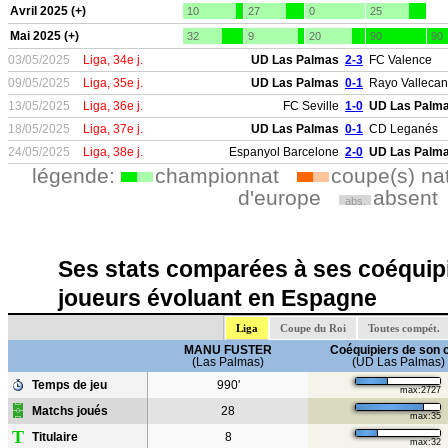
Avril 2025 (+)
10
27
0
25
Mai 2025 (+)
32
9
20
90
90
03/05/2025
Liga, 34e j.
UD Las Palmas
2-3
FC Valence
09/05/2025
Liga, 35e j.
UD Las Palmas
0-1
Rayo Valleca
13/05/2025
Liga, 36e j.
FC Seville
1-0
UD Las Palm
18/05/2025
Liga, 37e j.
UD Las Palmas
0-1
CD Leganés
24/05/2025
Liga, 38e j.
Espanyol Barcelone
2-0
UD Las Palm
légende:
championnat
coupe(s) na
d'europe
absent
abs.
Ses stats comparées à ses coéquipi
joueurs évoluant en Espagne
Liga
Coupe du Roi
Toutes compét.
MANU FUSTER
Coéquipiers de son 
(Las Palmas)
(UD Las Palmas)
Temps de jeu
990'
max:2727
Matchs joués
28
max:35
T
Titulaire
8
max:32