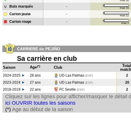
max:32
Buts marqués
-
max:10
Carton jaune
-
max:12
Carton rouge
-
max:2
CARRIERE de PEJIÑO
Sa carrière en club
Total
(*)
Age
Saison
Club
match
2024-2025
28 ans
UD Las Palmas
2
(ESP)
2023-2024
27 ans
UD Las Palmas
20
(ESP
)
2018-2019
22 ans
FC Seville
2
(ESP
)
Cliquez sur les lignes pour afficher/masquer le détai
ici OUVRIR toutes les saisons
(*)
Age au début de la saison