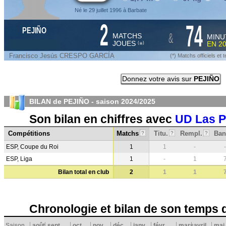
Né le 29 juillet 1996 à Barbate
2
74
PEJIÑO
&
MATCHS
MINU
JOUES
EN
2
*
(
)
Francisco Jesús CRESPO GARCÍA
(*) Matchs officiels e
Donnez votre avis sur
PEJIÑO
BILAN de PEJIÑO - saison
2024/2025
Son bilan en chiffres avec
UD Las 
Compétitions
Matchs
Titu.
Rempl.
Ban
?
?
?
ESP, Coupe du Roi
1
1
-
-
ESP, Liga
1
-
1
Bilan total en club
2
1
1
Chronologie et bilan de son temps 
Saison
août
sept.
oct.
nov.
déc.
janv.
févr.
mars
avril
mai