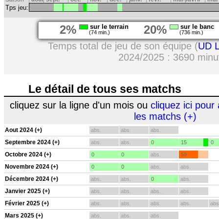
Tps jeu:
2%
sur le terrain
20%
sur le banc
(74 min.)
(736 min.)
Temps total de jeu de son équipe (
UD L
2024/2025 : 3690 minu
Le détail de tous ses matchs
cliquez sur la ligne d'un mois ou
cliquez ici pour 
les matchs (+)
Aout 2024 (+)
abs.
abs.
abs.
Septembre 2024 (+)
abs.
abs.
0
15
0
Octobre 2024 (+)
0
0
abs.
59
Novembre 2024 (+)
0
0
abs.
abs.
Décembre 2024 (+)
abs.
abs.
0
abs.
Janvier 2025 (+)
abs.
abs.
abs.
abs.
Février 2025 (+)
abs.
abs.
abs.
abs.
abs
Mars 2025 (+)
abs.
abs.
abs.