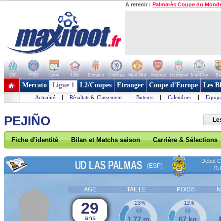
A retenir :
Palmarès Coupe du Mond
OM
PSG
Lyon
Lille
Monaco
Chelsea
Man Utd
Arsenal
Liverpool
ManCity
Ba
+ de clubs
Mercato
Ligue 1
L2/Coupes
Etranger
Coupe d'Europe
Les B
Actualité
|
Résultats & Classement
|
Buteurs
|
Calendrier
|
Equipe
PEJIÑO
Le
Fiche d'identité
Bilan et Matchs saison
Carrière & Sélections
Début Co
UD LAS PALMAS
(ESP)
n.
AGE
TAILLE
POIDS
N
29
23%
11%
ans
1,77 m
67 kg