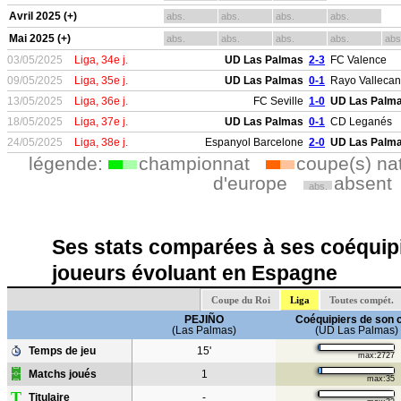
Avril 2025 (+)
abs.
abs.
abs.
abs.
Mai 2025 (+)
abs.
abs.
abs.
abs.
abs
03/05/2025
Liga, 34e j.
UD Las Palmas
2-3
FC Valence
09/05/2025
Liga, 35e j.
UD Las Palmas
0-1
Rayo Valleca
13/05/2025
Liga, 36e j.
FC Seville
1-0
UD Las Palm
18/05/2025
Liga, 37e j.
UD Las Palmas
0-1
CD Leganés
24/05/2025
Liga, 38e j.
Espanyol Barcelone
2-0
UD Las Palm
légende:
championnat
coupe(s) na
d'europe
absent
abs.
Ses stats comparées à ses coéquipi
joueurs évoluant en Espagne
Coupe du Roi
Liga
Toutes compét.
PEJIÑO
Coéquipiers de son 
(Las Palmas)
(UD Las Palmas)
Temps de jeu
15'
max:2727
Matchs joués
1
max:35
T
Titulaire
-