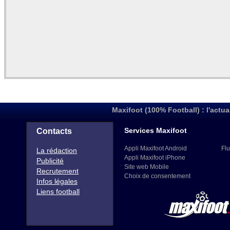
Maxifoot (100% Football) : l'actua
Services Maxifoot
Contacts
Appli Maxifoot Android
Flu
La rédaction
Appli Maxifoot iPhone
Publicité
Site web Mobile
Recrutement
Choix de consentement
Infos légales
Liens football