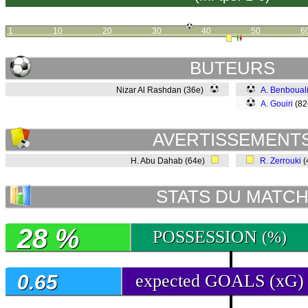
1
10
20
30
40
50
6
BUTEURS
Nizar Al Rashdan (36e)
A. Benboual
A. Gouiri
(8
AVERTISSEMENT
H. Abu Dahab (64e)
R. Zerrouki
(
STATS DU MATC
28 %
POSSESSION
(%)
0.65
expected GOALS (xG)