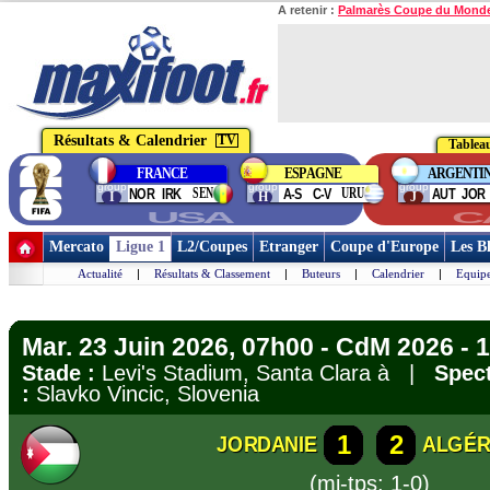
A retenir :
Palmarès Coupe du Mond
Résultats & Calendrier
TV
Tableau
FRANCE
ESPAGNE
ARGENTI
group
group
group
SEN
URU
NOR
IRK
A-S
C-V
AUT
JOR
I
H
J
USA
C
Mercato
Ligue 1
L2/Coupes
Etranger
Coupe d'Europe
Les B
Actualité
|
Résultats & Classement
|
Buteurs
|
Calendrier
|
Equipe
Mar. 23 Juin 2026, 07h00 - CdM 2026 - 1
Stade :
Levi's Stadium, Santa Clara à |
Spect
:
Slavko Vincic, Slovenia
1
2
JORDANIE
ALGÉR
(mi-tps: 1-0)