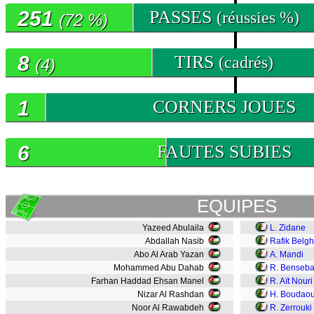
251
PASSES
(réussies %)
(72 %)
8
TIRS
(cadrés)
(4)
1
CORNERS JOUES
6
FAUTES SUBIES
EQUIPES
Yazeed Abulaila
L. Zidane
Abdallah Nasib
Rafik Belgh
Abo Al Arab Yazan
A. Mandi
Mohammed Abu Dahab
R. Benseba
Farhan Haddad Ehsan Manel
R. Aït Nouri
Nizar Al Rashdan
H. Boudaou
Noor Al Rawabdeh
R. Zerrouki