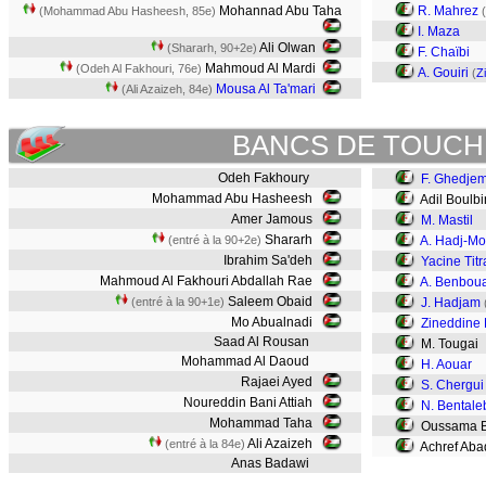
Mohannad Abu Taha
R. Mahrez
(Mohammad Abu Hasheesh, 85e)
(
I. Maza
Ali Olwan
(Shararh, 90+2e)
F. Chaïbi
Mahmoud Al Mardi
(Odeh Al Fakhouri, 76e)
A. Gouiri
(
Z
Mousa Al Ta'mari
(Ali Azaizeh, 84e)
BANCS DE TOUCH
Odeh Fakhoury
F. Ghedjem
Mohammad Abu Hasheesh
Adil Boulbi
Amer Jamous
M. Mastil
Shararh
(entré à la 90+2e)
A. Hadj-M
Ibrahim Sa'deh
Yacine Titr
Mahmoud Al Fakhouri Abdallah Rae
A. Benboua
Saleem Obaid
(entré à la 90+1e)
J. Hadjam
Mo Abualnadi
Zineddine 
Saad Al Rousan
M. Tougai
Mohammad Al Daoud
H. Aouar
Rajaei Ayed
S. Chergui
Noureddin Bani Attiah
N. Bentale
Mohammad Taha
Oussama B
Ali Azaizeh
(entré à la 84e)
Achref Aba
Anas Badawi