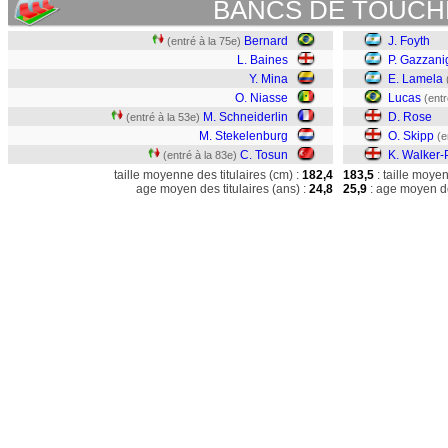
BANCS DE TOUCH
Bernard
J. Foyth
(entré à la 75e)
L. Baines
P. Gazzani
Y. Mina
E. Lamela
O. Niasse
Lucas
(entr
M. Schneiderlin
D. Rose
(entré à la 53e)
M. Stekelenburg
O. Skipp
(e
C. Tosun
K. Walker-
(entré à la 83e)
taille moyenne des titulaires (cm) :
182,4
183,5
: taille moye
age moyen des titulaires (ans) :
24,8
25,9
: age moyen de