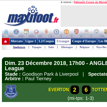
A retenir :
Palmarès Coupe du Mond
OM
PSG
Lyon
Lille
Monaco
Chelsea
Man Utd
Arsenal
Liverpool
ManCity
Ba
+ de clubs
Mercato
Ligue 1
L2/Coupes
Etranger
Coupe d'Europe
Les B
Angleterre
|
Espagne
|
Italie
|
Allemagne
|
Belgique
|
Pays-Bas
Dim. 23 Décembre 2018, 17h00 - ANGL
League
Stade :
Goodison Park à Liverpool |
Spectate
Arbitre :
Paul Tierney
2
6
EVERTON
TOTTE
(mi-tps: 1-3)