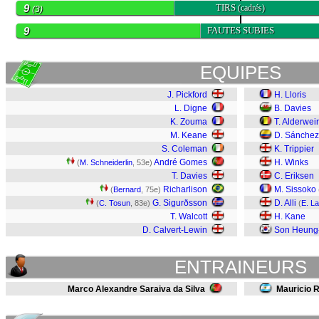
9
TIRS
(cadrés)
(3)
9
FAUTES SUBIES
EQUIPES
J. Pickford
H. Lloris
L. Digne
B. Davies
K. Zouma
T. Alderwei
M. Keane
D. Sánchez
S. Coleman
K. Trippier
André Gomes
H. Winks
(
M. Schneiderlin
, 53e)
T. Davies
C. Eriksen
Richarlison
M. Sissoko
(
Bernard
, 75e)
G. Sigurðsson
D. Alli
(
C. Tosun
, 83e)
(
E. L
T. Walcott
H. Kane
D. Calvert-Lewin
Son Heung
ENTRAINEURS
Marco Alexandre Saraiva da Silva
Mauricio R