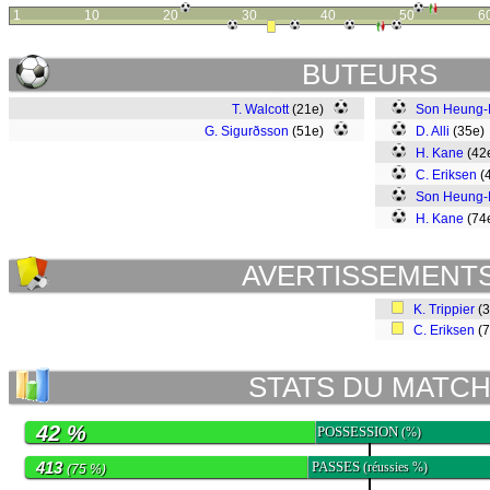
1
10
20
30
40
50
6
BUTEURS
T. Walcott
(21e)
Son Heung-
G. Sigurðsson
(51e)
D. Alli
(35e
H. Kane
(42
C. Eriksen
(
Son Heung-
H. Kane
(74
AVERTISSEMENT
K. Trippier
(
C. Eriksen
(
STATS DU MATC
42 %
POSSESSION
(%)
413
PASSES
(réussies %)
(75 %)