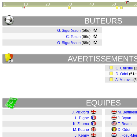
1
10
20
30
40
50
6
BUTEURS
G. Sigurðsson
(56e)
C. Tosun
(66e)
G. Sigurðsson
(89e)
AVERTISSEMENT
C. Christie
(
D. Odoi
(51
A. Mitrovic
(
EQUIPES
J. Pickford
M. Bettinelli
L. Digne
J. Bryan
K. Zouma
T. Ream
M. Keane
D. Odoi
J. Kenny
T. Fosu-Me