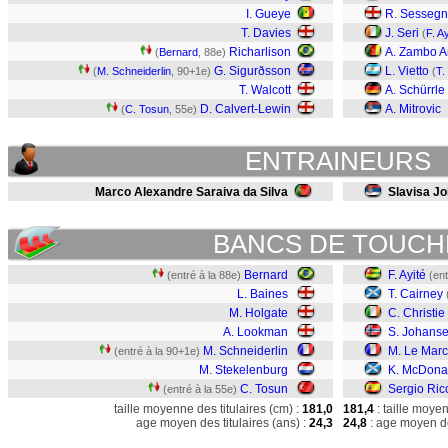
I. Gueye
R. Sesseg
T. Davies
J. Seri
(
F. Ay
Richarlison
A. Zambo A
(
Bernard
, 88e)
G. Sigurðsson
L. Vietto
(
M. Schneiderlin
, 90+1e)
(
T.
T. Walcott
A. Schürrle
D. Calvert-Lewin
A. Mitrovic
(
C. Tosun
, 55e)
ENTRAINEURS
Marco Alexandre Saraiva da Silva
Slavisa J
BANCS DE TOUCH
Bernard
F. Ayité
(entré à la 88e)
(ent
L. Baines
T. Cairney
M. Holgate
C. Christie
A. Lookman
S. Johans
M. Schneiderlin
M. Le Mar
(entré à la 90+1e)
M. Stekelenburg
K. McDona
C. Tosun
Sergio Ric
(entré à la 55e)
taille moyenne des titulaires (cm) :
181,0
181,4
: taille moye
age moyen des titulaires (ans) :
24,3
24,8
: age moyen de