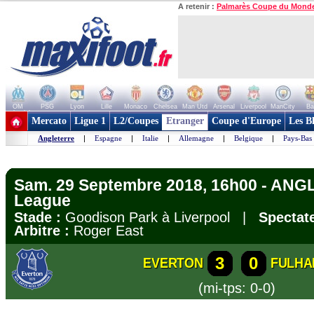
A retenir :
Palmarès Coupe du Mond
OM
PSG
Lyon
Lille
Monaco
Chelsea
Man Utd
Arsenal
Liverpool
ManCity
Ba
+ de clubs
Mercato
Ligue 1
L2/Coupes
Etranger
Coupe d'Europe
Les B
Angleterre
|
Espagne
|
Italie
|
Allemagne
|
Belgique
|
Pays-Bas
Sam. 29 Septembre 2018, 16h00 - ANG
League
Stade :
Goodison Park à Liverpool |
Spectate
Arbitre :
Roger East
3
0
EVERTON
FULH
(mi-tps: 0-0)