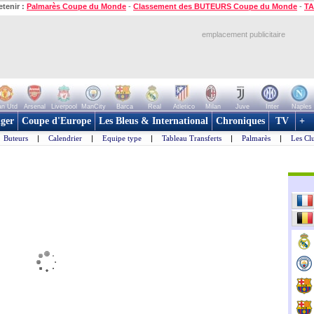
etenir :
Palmarès Coupe du Monde
-
Classement des BUTEURS Coupe du Monde
-
TA
emplacement publicitaire
n Utd
Arsenal
Liverpool
ManCity
Barca
Real
Atletico
Milan
Juve
Inter
Naples
ger
Coupe d'Europe
Les Bleus & International
Chroniques
TV
+
Buteurs
|
Calendrier
|
Equipe type
|
Tableau Transferts
|
Palmarès
|
Les Cl