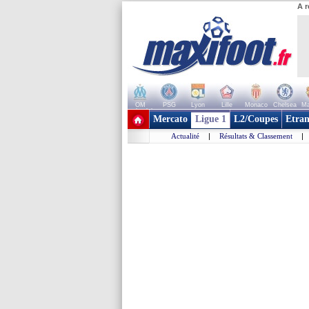
A r
OM
PSG
Lyon
Lille
Monaco
Chelsea
Ma
+ de clubs
Mercato
Ligue 1
L2/Coupes
Etran
Actualité
|
Résultats & Classement
|