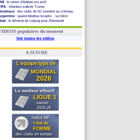
OM
: le retour d'Adidas est acté
FIFA
: Infantino sollicite Trump
Bordeaux
: des clubs de N1 montent au créneau
Argentine
: quand Medina recadre... sa mère
Real
: le démenti de Leipzig pour Diomandé
OM
: le club prêt à libérer Kondogbia ?
OM
: Paixão attire un 2e club anglais
VIDEOS populaires du moment
Voir toutes les vidéos
A SUIVRE
L'equipe type de
MONDIAL
2026
Le meilleur effectif
LIGUE 1
saison
2025-26
Indice MF :
l'état de
FORME
des clubs en europe