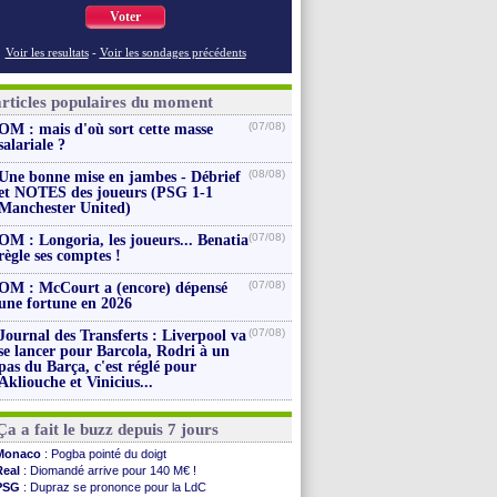
Voter
Voir les resultats
-
Voir les sondages précédents
articles populaires du moment
(07/08)
OM : mais d'où sort cette masse
salariale ?
(08/08)
Une bonne mise en jambes - Débrief
et NOTES des joueurs (PSG 1-1
Manchester United)
(07/08)
OM : Longoria, les joueurs... Benatia
règle ses comptes !
(07/08)
OM : McCourt a (encore) dépensé
une fortune en 2026
(07/08)
Journal des Transferts : Liverpool va
se lancer pour Barcola, Rodri à un
pas du Barça, c'est réglé pour
Akliouche et Vinicius...
Ça a fait le buzz depuis 7 jours
Monaco
: Pogba pointé du doigt
Real
: Diomandé arrive pour 140 M€ !
PSG
: Dupraz se prononce pour la LdC