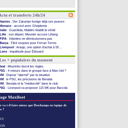
Actu et transferts 24h/24
Nantes
: Der Zakarian fustige déjà ses joueurs
Monaco
: accord avec Ghejdemis
Italie
: Guardiola, Maldini rétablit la vérité
Lille
: son départ, Meunier accuse Létang
FIFA
: Infantino ne démissionnera pas
Barça
: Flick esquive pour Ferran Torres
Liverpool
: Araujo, une option d'achat à 55 ...
Lens
: inquiétude pour Édouard
Man Utd
: Vitek vendu à Middlesbrough (off.)
Les + populaires du moment
PSV
: Sano recruté pour 14,5 M€ (officiel)
OM
: Coventry pense à Angel Gomes
Real
: Mourinho durcit les règles
PSG
: Rafel Pol satisfait des progrès
PSG
: 4 retours dans le groupe face à Man Utd ?
Amical
: le Barça vainqueur puis battu
OM
: Dupraz "alarmé" par la situation
Inter
: Calhanoglu prêt à prolonger
OM
: le PSG, les précisions de Benatia
Nice
: Abdelmonem veut rester
OM
: Benatia et la "médiocrité" dans le club
L2
: le classement complet
PSG
: Liverpool va proposer 115 M€ pour Barcola
L2
: les résultats de la soirée
OM
: B. Genesio - "ce n'est pas idéal"
Amical
: Le Havre renversé par Oviedo
OM
: Côme pousse pour Gouiri
age Maxifoot
Amical
: Nice battu aux tirs au but
Benfica
: Ivanovic proche de Lens
e va t-il faire mieux que Deschamps en équipe de
OM
: Dupraz "alarmé" par la situation
e ?
Atletico
: Alvarez, le Barça va revoir son offre
Lorient
: Mbamba prêté par Leverkusen (officiel)
UI
Amical
: le Real bat Ferencvaros
NON
Voir les brèves précédentes