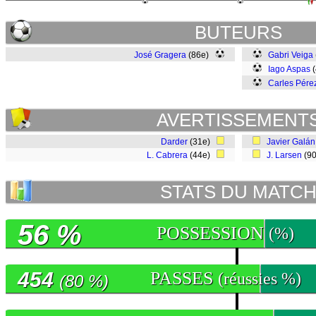
BUTEURS
José Gragera
(86e)
Gabri Veiga
Iago Aspas
(
Carles Pére
AVERTISSEMENT
Darder
(31e)
Javier Galán
L. Cabrera
(44e)
J. Larsen
(9
STATS DU MATC
56 %
POSSESSION
(%)
454
PASSES
(réussies %)
(80 %)