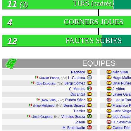
11
TIRS
(cadrés)
(3)
4
CORNERS JOUES
12
FAUTES SUBIES
EQUIPES
Pacheco
Iván Villar
L. Cabrera
Hugo Mallo
(
Javier Puado
, 46e)
Sergi Gómez
Unai Núñe
(
Edu Expósito
, 72e)
C. Montes
J. Aidoo
Óscar Gil
Javier Gal
Rubén Sáez
L. de la Tor
(
Aleix Vidal
, 72e)
Denis Suárez
Francisco 
(
Nico Melamed
, 64e)
Darder
Gabri Veig
Vinicius Souza
Iago Aspas
(
José Gragera
, 54e)
Joselu
H. Seferovi
M. Braithwaite
Carles Pér