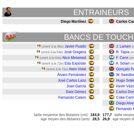
ENTRAINEURS
Diego Martínez
Carlos Car
BANCS DE TOUCH
Javier Puado
J. Larsen
(entré à la 46e)
(
José Gragera
R. Tapia
(entré à la 54e)
(e
Nico Melamed
F. Cervi
(entré à la 64e)
(en
Edu Expósito
A. Solari
(entré à la 72e)
(e
Aleix Vidal
Gonçalo P
(entré à la 72e)
Álvaro Fernández
W. Swedbe
José Carlos Lazo
Hugo Sote
Joan García
Kevin Váz
Dani Gómez
Carlos Do
Fernando Calero
Coke Carri
Diego Alve
Fernando 
taille moyenne des titulaires (cm) :
184,9
177,7
: taille moye
age moyen des titulaires (ans) :
28,5
26,9
: age moyen de