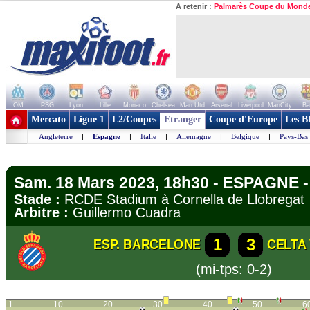
A retenir :
Palmarès Coupe du Mond
OM
PSG
Lyon
Lille
Monaco
Chelsea
Man Utd
Arsenal
Liverpool
ManCity
Ba
+ de clubs
Mercato
Ligue 1
L2/Coupes
Etranger
Coupe d'Europe
Les B
Angleterre
|
Espagne
|
Italie
|
Allemagne
|
Belgique
|
Pays-Bas
Sam. 18 Mars 2023, 18h30 - ESPAGNE -
Stade :
RCDE Stadium à Cornella de Llobreg
Arbitre :
Guillermo Cuadra
1
3
ESP. BARCELONE
CELTA
(mi-tps: 0-2)
1
10
20
30
40
50
6