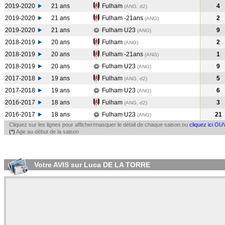
2019-2020
21 ans
Fulham
4
(ANG, d2)
2019-2020
21 ans
Fulham -21ans
2
(ANG
)
2019-2020
21 ans
Fulham U23
9
(ANG
)
2018-2019
20 ans
Fulham
2
(ANG
)
2018-2019
20 ans
Fulham -21ans
1
(ANG
)
2018-2019
20 ans
Fulham U23
9
(ANG
)
2017-2018
19 ans
Fulham
5
(ANG, d2)
2017-2018
19 ans
Fulham U23
6
(ANG
)
2016-2017
18 ans
Fulham
3
(ANG, d2)
2016-2017
18 ans
Fulham U23
21
(ANG
)
Cliquez sur les lignes pour afficher/masquer le détail de chaque saison ou
cliquez ici OU
(*)
Age au début de la saison
Votre AVIS sur Luca DE LA TORRE