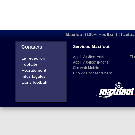
Maxifoot (100% Football) : l'actua
Services Maxifoot
Contacts
Appli Maxifoot Android
Flu
La rédaction
Appli Maxifoot iPhone
Publicité
Site web Mobile
Recrutement
Choix de consentement
Infos légales
Liens football