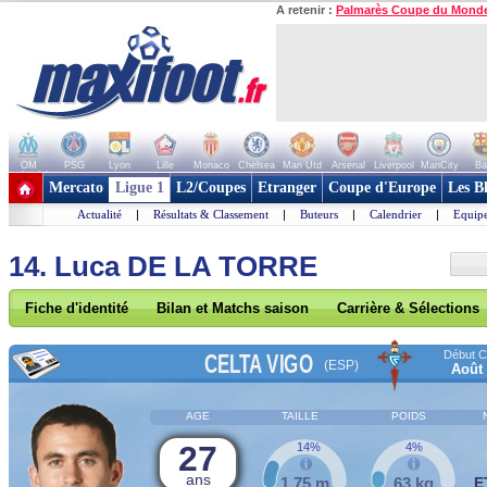
A retenir :
Palmarès Coupe du Mond
OM
PSG
Lyon
Lille
Monaco
Chelsea
Man Utd
Arsenal
Liverpool
ManCity
Ba
+ de clubs
Mercato
Ligue 1
L2/Coupes
Etranger
Coupe d'Europe
Les B
Actualité
|
Résultats & Classement
|
Buteurs
|
Calendrier
|
Equipe
14. Luca DE LA TORRE
Fiche d'identité
Bilan et Matchs saison
Carrière & Sélections
Début Co
CELTA VIGO
(ESP)
Août
AGE
TAILLE
POIDS
27
14%
4%
ans
1,75 m
63 kg
E