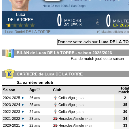
2
Né le 23 mai 1998 à San Diego
0
0
Luca
&
DE LA TORRE
MATCHS
MINUTE
JOUES
EN
2025
*
(
)
Luca Daniel DE LA TORRE
(*) Matchs officiels e
Donnez votre avis sur
Luca DE LA T
BILAN de Luca DE LA TORRE - saison
2025/2026
Pas de match joué cette saison
CARRIERE de Luca DE LA TORRE
Sa carrière en club
Total
(*)
Age
Saison
Club
match
2024-2025
26 ans
Celta Vigo
2
(ESP
)
2023-2024
25 ans
Celta Vigo
35
(ESP
)
2022-2023
24 ans
Celta Vigo
30
(ESP
)
2021-2022
23 ans
Heracles Almelo
34
(P-B
)
2020-2021
22 ans
Heracles Almelo
33
(P-B
)