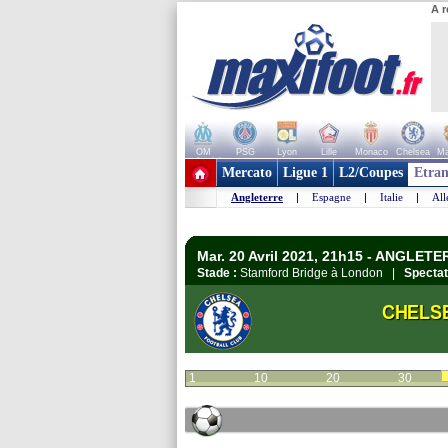
A r
OM
PSG
Lyon
Lille
Monaco
Chelsea
Ma
+ de clubs
Mercato
Ligue 1
L2/Coupes
Etran
Angleterre
|
Espagne
|
Italie
|
Al
Mar. 20 Avril 2021, 21h15 - ANGLETE
Stade :
Stamford Bridge à London |
Spectat
CHELS
1
10
20
30