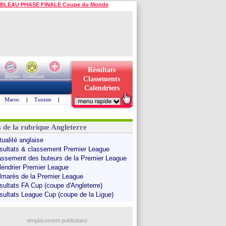
BLEAU PHASE FINALE Coupe du Monde
Résultats
Bayern
Dortmund
Classements
Calendriers
Maroc
|
Tunisie
|
s de la rubrique Angleterre
tualité anglaise
sultats & classement Premier League
assement des buteurs de la Premier League
lendrier Premier League
lmarès de la Premier League
sultats FA Cup (coupe d'Angleterre)
sultats League Cup (coupe de la Ligue)
emplacement publicitaire