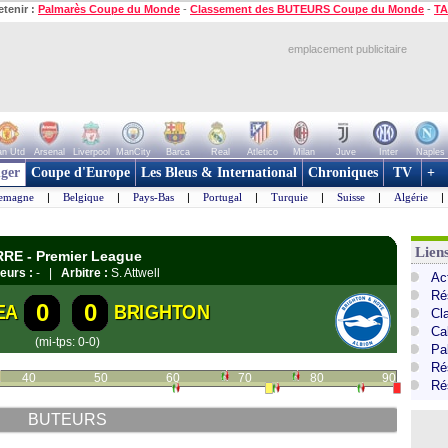
etenir :
Palmarès Coupe du Monde
-
Classement des BUTEURS Coupe du Monde
-
TA
emplacement publicitaire
n Utd
Arsenal
Liverpool
ManCity
Barca
Real
Atletico
Milan
Juve
Inter
Naples
ger
Coupe d'Europe
Les Bleus & International
Chroniques
TV
+
lemagne
|
Belgique
|
Pays-Bas
|
Portugal
|
Turquie
|
Suisse
|
Algérie
|
Lien
RRE - Premier League
eurs :
- |
Arbitre :
S. Attwell
Ac
Ré
0
0
EA
BRIGHTON
Cl
Ca
(mi-tps: 0-0)
Pa
Ré
40
50
60
70
80
90
Ré
BUTEURS