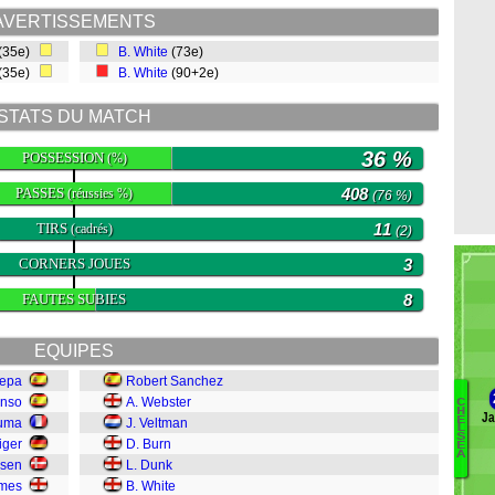
AVERTISSEMENTS
(35e)
B. White
(73e)
(35e)
B. White
(90+2e)
STATS DU MATCH
36 %
POSSESSION
(%)
PASSES
408
(réussies %)
(76 %)
TIRS
11
(cadrés)
(2)
CORNERS JOUES
3
FAUTES SUBIES
8
EQUIPES
epa
Robert Sanchez
onso
A. Webster
C
H
J
E
ouma
J. Veltman
E
L
S
iger
D. Burn
Ka
E
A
nsen
L. Dunk
M
ames
B. White
A