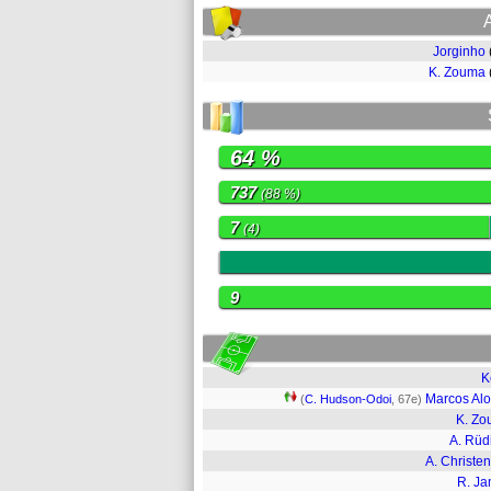
Jorginho
K. Zouma
64 %
737
(88 %)
7
(4)
0
9
K
Marcos Al
(
C. Hudson-Odoi
, 67e)
K. Z
A. Rüd
A. Christe
R. J