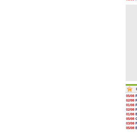
16h22
06/08
16h07
06/08
15h46
15h41
15h20
14h55
14h38
14h19
05/08
02/08
01/08
02/08
01/08
05/08
03/08
05/08
03/08