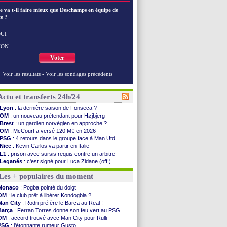
e va t-il faire mieux que Deschamps en équipe de
e ?
UI
NON
Voter
Voir les resultats
-
Voir les sondages précédents
Actu et transferts 24h/24
Lyon
: la dernière saison de Fonseca ?
OM
: un nouveau prétendant pour Højbjerg
Brest
: un gardien norvégien en approche ?
OM
: McCourt a versé 120 M€ en 2026
PSG
: 4 retours dans le groupe face à Man Utd ...
Nice
: Kevin Carlos va partir en Italie
L1
: prison avec sursis requis contre un arbitre
Leganés
: c'est signé pour Luca Zidane (off.)
Atletico
: Ruggeri en route pour Aston Villa
Les + populaires du moment
Monaco
: Filipe Luis soutient Biereth
Lyon
: Mangala prêté à Getafe (officiel)
Monaco
: Pogba pointé du doigt
PSG
: Nsoki va signer en Croatie
OM
: le club prêt à libérer Kondogbia ?
Arsenal
: Naples vise Gabriel Jesus
Man City
: Rodri préfère le Barça au Real !
Real
: Mastantuono prêté à la Fiorentina (off.)
Barça
: Ferran Torres donne son feu vert au PSG
Man City
: accord avec le Barça pour Rodri ?
OM
: accord trouvé avec Man City pour Rulli
Rennes
: Haise a prolongé (officiel)
PSG
: l'étonnante rumeur Gusto