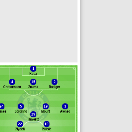
1
Kepa
4
15
2
Christensen
Zouma
Rudiger
Banc des remplaçants
Chelsea
24
5
19
3
ames
Jorginho
Mount
Alonso
merson
29
nté
Havertz
22
10
endy
Ziyech
Pulisic
zpilicueta