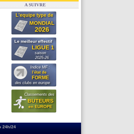
Real
: le démenti de Leipzig pour Diomandé
A SUIVRE
L'equipe type de
MONDIAL
2026
Le meilleur effectif
LIGUE 1
saison
2025-26
Indice MF :
l'état de
FORME
des clubs en europe
Classements des
BUTEURS
en EUROPE
o 24h/24