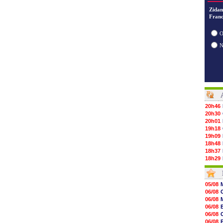
Zidan
Franc
O
20h46
20h30
20h01
19h18
19h09
18h48
18h37
18h29
17h58
17h46
17h32
05/08
17h16
06/08
16h59
06/08
16h37
06/08
16h33
06/08
16h27
06/08