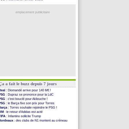
Palace
: Tomiyasu a convaincu (officiel)
OM
: une offre pour Bulka
OM
: B. Genesio - "ce n'est pas idéal"
Ouganda
: Owori battu à mort à Kampala
TFC
: Sion Oppong signe pour 4 ans (officiel)
emplacement publicitaire
PSG
: Liverpool va proposer 115 M€ pour ...
Norvège
: la démission d'Infantino réclamée
PSG
: Mbaye, deux pistes se détachent
Monaco
: Filipe Luis veut remplacer Akliouche
Grenade
: Luca Zidane va changer de club
Voir les brèves précédentes
Ça a fait le buzz depuis 7 jours
Real
: Diomandé arrive pour 140 M€ !
PSG
: Dupraz se prononce pour la LdC
PSG
: c'est bouclé pour Akliouche !
PSG
: le Barça fixe son prix pour Torres
Barça
: Torres souhaite rejoindre le PSG !
OM
: le retour d'Adidas est acté
FIFA
: Infantino sollicite Trump
Bordeaux
: des clubs de N1 montent au créneau
Argentine
: quand Medina recadre... sa mère