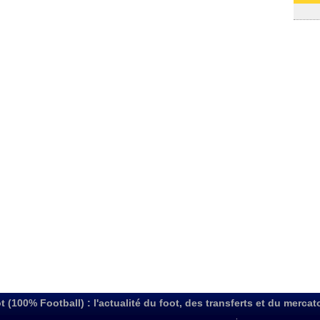
03/08
t (100% Football) : l'actualité du foot, des transferts et du mercat