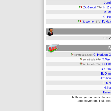
Jorg
H. Zi
(
O. Giroud
, 77e)
M. M
C. Pul
K. Hav
(
T. Werner
, 67e)
T. Tu
B
C. Hudson-O
(entré à la 67e)
T. Wer
(entré à la 67e)
O. Gir
(entré à la 77e)
B. Chil
B. Gilm
Azpilic
E. Me
N. Ka
Emer
taille moyenne des titulaires 
age moyen des titulaires 