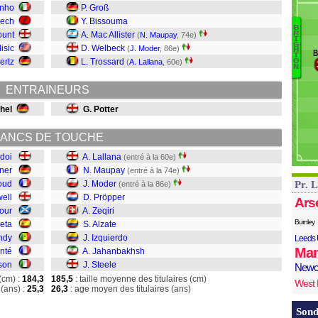
G
inho
P. Groß
Ch
yech
Y. Bissouma
B
G
ount
A. Mac Allister
R
(
N. Maupay
, 74e)
I
St
G
W
isic
D. Welbeck
(
J. Moder
, 86e)
H
B
T
J
H
ertz
L. Trossard
(
A. Lallana
, 60e)
O
N
I
Al
ENTRAINEURS
Ze
chel
G. Potter
P
M
M
ANCS DE TOUCHE
La
doi
A. Lallana
(entré à la 60e)
ner
N. Maupay
(entré à la 74e)
oud
J. Moder
Pr. 
(entré à la 86e)
well
D. Pröpper
Ars
our
A. Zeqiri
Burnley
ueta
S. Alzate
ndy
J. Izquierdo
Leeds 
Man
nté
A. Jahanbakhsh
son
J. Steele
Newc
(cm) :
184,3
185,5
: taille moyenne des titulaires (cm)
West
(ans) :
25,3
26,3
: age moyen des titulaires (ans)
Sond