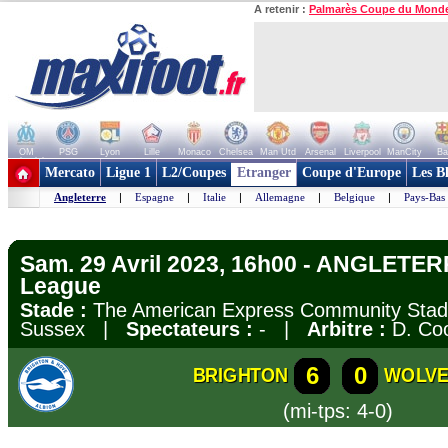
A retenir :
Palmarès Coupe du Mond
OM
PSG
Lyon
Lille
Monaco
Chelsea
Man Utd
Arsenal
Liverpool
ManCity
Ba
+ de clubs
Mercato
Ligue 1
L2/Coupes
Etranger
Coupe d'Europe
Les B
Angleterre
|
Espagne
|
Italie
|
Allemagne
|
Belgique
|
Pays-Bas
Sam. 29 Avril 2023, 16h00 - ANGLETER
League
Stade :
The American Express Community Stadi
Sussex |
Spectateurs :
- |
Arbitre :
D. Co
6
0
BRIGHTON
WOLV
(mi-tps: 4-0)