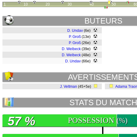
1
10
20
30
40
50
6
BUTEURS
D. Undav
(6e)
P. Groß
(13e)
P. Groß
(26e)
D. Welbeck
(39e)
D. Welbeck
(48e)
D. Undav
(66e)
AVERTISSEMENT
J. Veltman
(45+5e)
Adama Trao
STATS DU MATC
57 %
POSSESSION
(%)