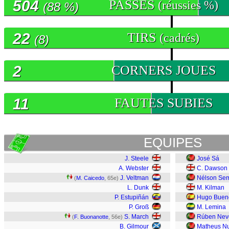
504
PASSES
(réussies %)
(88 %)
22
TIRS
(cadrés)
(8)
2
CORNERS JOUES
11
FAUTES SUBIES
EQUIPES
J. Steele
José Sá
A. Webster
C. Dawson
J. Veltman
Nélson Se
(
M. Caicedo
, 65e)
L. Dunk
M. Kilman
P. Estupiñán
Hugo Buen
P. Groß
M. Lemina
S. March
Rúben Nev
(
F. Buonanotte
, 56e)
B. Gilmour
Matheus N