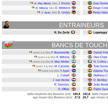
J. Enciso
Joao Gome
(
A. Mac Allister
, 65e)
D. Welbeck
Diego Cost
(
K. Mitoma
, 56e)
D. Undav
Pedro Neto
(
Y. Ayari
, 80e)
ENTRAINEURS
R. De Zerbi
Lopetegui
BANCS DE TOUCH
F. Buonanotte
Daniel Po
(entré à la 56e)
K. Mitoma
Hee-Chan
(entré à la 56e)
A. Mac Allister
N. Collins
(entré à la 65e)
M. Caicedo
Tote Gome
(entré à la 65e)
Y. Ayari
Adama Tra
(entré à la 80e)
L. Colwill
Matheus 
J. van Hecke
D. Bentley
R. Sanchez
João Mout
O. Offiah
Pablo Sara
taille moyenne des titulaires (cm) :
180,8
182,8
: taille moye
age moyen des titulaires (ans) :
27,6
26,7
: age moyen de