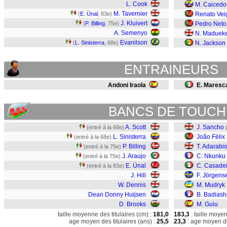
L. Cook
M. Caicedo
M. Tavernier
(
E. Ünal
, 83e)
Renato Vei
J. Kluivert
(
P. Billing
, 75e)
Pedro Neto
A. Semenyo
N. Maduek
Evanilson
(
L. Sinisterra
, 68e)
N. Jackson
ENTRAINEURS
Andoni Iraola
E. Maresc
BANCS DE TOUCH
A. Scott
J. Sancho
(entré à la 68e)
L. Sinisterra
João Félix
(entré à la 68e)
P. Billing
T. Adarabi
(entré à la 75e)
J. Araujo
C. Nkunku
(entré à la 75e)
E. Ünal
C. Casade
(entré à la 83e)
J. Hill
F. Jörgens
W. Dennis
M. Mudryk
Dean Donny Huijsen
B. Badiash
D. Brooks
M. Guiu
taille moyenne des titulaires (cm) :
181,0
183,3
: taille moye
age moyen des titulaires (ans) :
25,5
23,3
: age moyen de