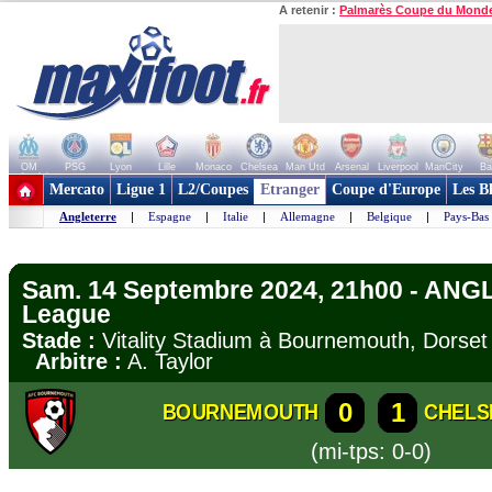
A retenir :
Palmarès Coupe du Mond
OM
PSG
Lyon
Lille
Monaco
Chelsea
Man Utd
Arsenal
Liverpool
ManCity
Ba
+ de clubs
Mercato
Ligue 1
L2/Coupes
Etranger
Coupe d'Europe
Les B
Angleterre
|
Espagne
|
Italie
|
Allemagne
|
Belgique
|
Pays-Bas
Sam. 14 Septembre 2024, 21h00 - ANG
League
Stade :
Vitality Stadium à Bournemouth, Dors
Arbitre :
A. Taylor
0
1
BOURNEMOUTH
CHELS
(mi-tps: 0-0)