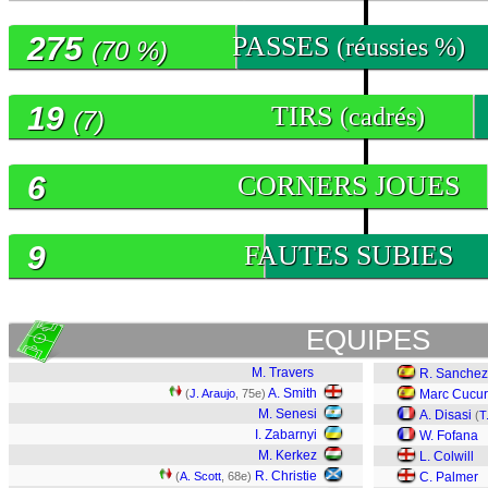
275
PASSES
(réussies %)
(70 %)
19
TIRS
(cadrés)
(7)
6
CORNERS JOUES
9
FAUTES SUBIES
EQUIPES
M. Travers
R. Sanchez
A. Smith
(
J. Araujo
, 75e)
Marc Cucur
M. Senesi
A. Disasi
(
T
I. Zabarnyi
W. Fofana
M. Kerkez
L. Colwill
R. Christie
(
A. Scott
, 68e)
C. Palmer