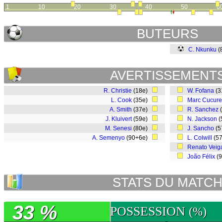
1
10
20
30
40
50
6
BUTEURS
C. Nkunku
(
AVERTISSEMENT
R. Christie
(18e)
W. Fofana
(3
L. Cook
(35e)
Marc Cucure
A. Smith
(37e)
R. Sanchez
J. Kluivert
(59e)
N. Jackson
(
M. Senesi
(80e)
J. Sancho
(5
A. Semenyo
(90+6e)
L. Colwill
(5
Renato Veig
João Félix
(
STATS DU MATC
33 %
POSSESSION
(%)