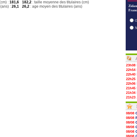
(cm) :
181,6
182,2
: taille moyenne des titulaires (cm)
Zidan
(ans) :
26,1
26,2
: age moyen des titulaires (ans)
Franc
O
23h08
22h54
22h40
22h25
22h06
21h45
21h34
21h23
21h12
21h00
20h52
08/08
20h35
08/08
20h19
08/08
20h07
08/08
19h47
08/08
19h26
08/08