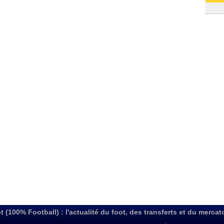
03/08
t (100% Football) : l'actualité du foot, des transferts et du mercat