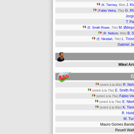
J. Ki
(
K. Tierney
, 80e)
G. X
(
Fabio Vieira
, 75e)
Jorg
T. Pa
M. Ødeg
(
E. Smith Rowe
, 75e)
B. 
(
R. Nelson
, 60e)
L. Tros
(
E. Nketiah
, 79e)
Gabriel J
Mikel Art
B
R. Nel
(entré à la 60e)
E. Smith R
(entré à la 75e)
Fabio Vi
(entré à la 75e)
E. Nke
(entré à la 79e)
K. Tie
(entré à la 80e)
R. Hold
M. Tur
Mauro Gomes Band
Reuell Wa