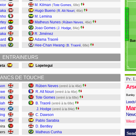
Ti
wior
M. Kilman
(
Tote Gomes
, 68e)
H
W
haka
Hugo Bueno
(
R. Aït Nouri
, 46e)
Ba
O
Tu
L
inho
M. Lemina
V
R
E
R
rtey
Matheus Nunes
(
Rúben Neves
, 46e)
H
Aï
R
A
aard
Joao Gomes
(
J. Hodge
, 84e)
M
T
P
Saka
R. Jiménez
T
Tr
O
N
sard
Adama Traoré
Bue
H
esus
Hee-Chan Hwang
(
B. Traoré
, 68e)
D
Sa
ENTRAINEURS
B
eta
Lopetegui
ANCS DE TOUCHE
Pr. 
Ars
son
Rúben Neves
(entré à la 46e)
owe
R. Aït Nouri
(entré à la 46e)
Burnley
eira
Tote Gomes
(entré à la 68e)
Leeds 
tiah
B. Traoré
(entré à la 68e)
Man
rney
J. Hodge
(entré à la 84e)
Newc
ing
C. Dawson
ner
Pablo Sarabia
West
eira
D. Bentley
lters
Matheus Cunha
Sond