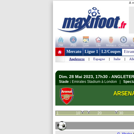
A r
OM
PSG
Lyon
Lille
Monaco
Chelsea
Ma
+ de clubs
Mercato
Ligue 1
L2/Coupes
Etran
Angleterre
|
Espagne
|
Italie
|
Al
Dim. 28 Mai 2023, 17h30 - ANGLETER
Stade :
Emirates Stadium à London |
Specta
ARSEN
1
10
20
30