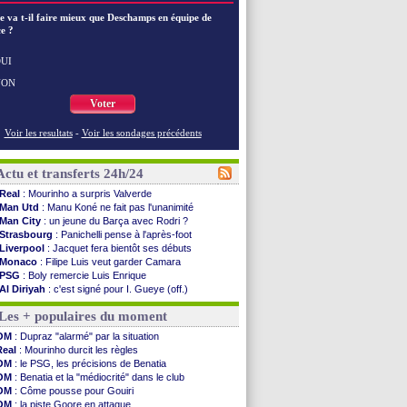
e va t-il faire mieux que Deschamps en équipe de
e ?
UI
NON
Voter
Voir les resultats
-
Voir les sondages précédents
Actu et transferts 24h/24
Real
: Mourinho a surpris Valverde
Man Utd
: Manu Koné ne fait pas l'unanimité
Man City
: un jeune du Barça avec Rodri ?
Strasbourg
: Panichelli pense à l'après-foot
Liverpool
: Jacquet fera bientôt ses débuts
Monaco
: Filipe Luis veut garder Camara
PSG
: Boly remercie Luis Enrique
Al Diriyah
: c'est signé pour I. Gueye (off.)
Barça
: Rodri, c'est quasiment bouclé
Les + populaires du moment
OM
: la satisfaction de Genesio
Real
: Endrick pose ses conditions
OM
: Dupraz "alarmé" par la situation
Nice
: Pantaloni inquiet pour Abergel
Real
: Mourinho durcit les règles
Milan
: Athekame va être prêté à l'OL
OM
: le PSG, les précisions de Benatia
Arsenal
: des nouvelles de Saliba
OM
: Benatia et la "médiocrité" dans le club
PSG
: Digne évoque ses retrouvailles
OM
: Côme pousse pour Gouiri
Amical
: Marseille 3-1 Athletic (fini)
OM
: la piste Goore en attaque