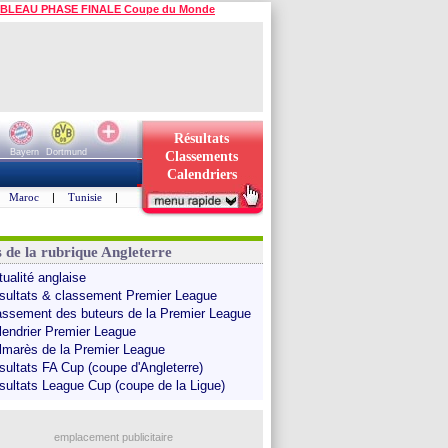
BLEAU PHASE FINALE Coupe du Monde
Résultats
Bayern
Dortmund
Classements
Calendriers
Maroc
|
Tunisie
|
s de la rubrique Angleterre
tualité anglaise
sultats & classement Premier League
assement des buteurs de la Premier League
lendrier Premier League
lmarès de la Premier League
sultats FA Cup (coupe d'Angleterre)
sultats League Cup (coupe de la Ligue)
emplacement publicitaire