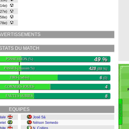
(11e)
(14e)
(27e)
(58e)
(78e)
AVERTISSEMENTS
STATS DU MATCH
49 %
POSSESSION
(%)
PASSES
428
(réussies %)
(88 %)
TIRS
6
(cadrés)
(0)
CORNERS JOUES
4
FAUTES SUBIES
8
A
R
EQUIPES
S
N
E
N
S
A
dale
José Sá
L
F
riel
Nélson Semedo
N
hite
N. Collins