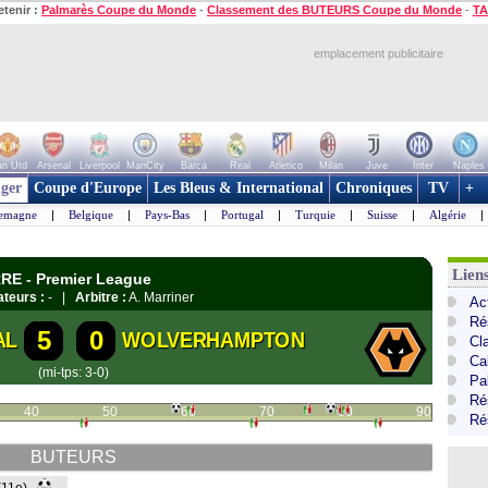
etenir :
Palmarès Coupe du Monde
-
Classement des BUTEURS Coupe du Monde
-
TA
emplacement publicitaire
n Utd
Arsenal
Liverpool
ManCity
Barca
Real
Atletico
Milan
Juve
Inter
Naples
ger
Coupe d'Europe
Les Bleus & International
Chroniques
TV
+
lemagne
|
Belgique
|
Pays-Bas
|
Portugal
|
Turquie
|
Suisse
|
Algérie
|
Lien
RE - Premier League
teurs :
- |
Arbitre :
A. Marriner
Ac
Ré
5
0
AL
WOLVERHAMPTON
Cl
Ca
(mi-tps: 3-0)
Pa
Ré
40
50
60
70
80
90
Ré
BUTEURS