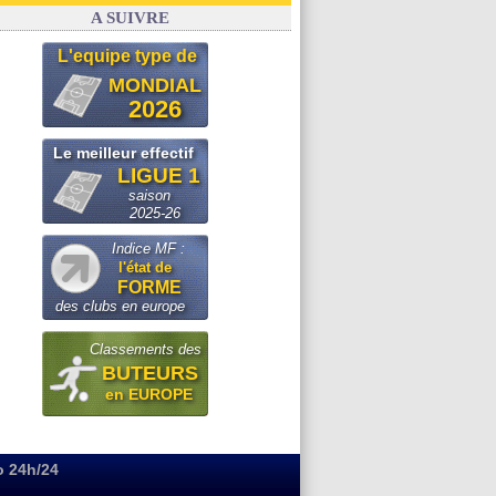
OM
: Paixão attire un 2e club anglais
A SUIVRE
L'equipe type de
MONDIAL
2026
Le meilleur effectif
LIGUE 1
saison
2025-26
Indice MF :
l'état de
FORME
des clubs en europe
Classements des
BUTEURS
en EUROPE
o 24h/24