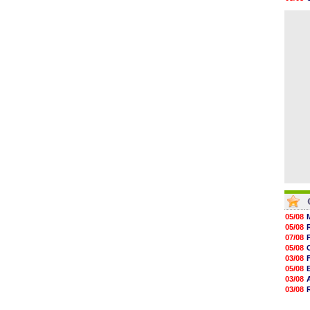
19h21
09/08
19h07
08/08
18h58
18h36
18h07
17h58
17h43
17h24
05/08
05/08
07/08
05/08
03/08
05/08
03/08
03/08
06/08