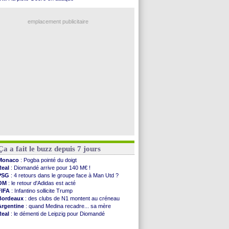
Chelsea
: Chalobah à Côme pour 36 M€ ...
PSG
: les doutes de Suzuki
PSG
: Digne jusqu'en 2029 (officiel)
OM
: le jour où tout a basculé pour Benatia
Man Utd
: Rashford vers une réintégration
emplacement publicitaire
PSG
: Godts avoue des discussions
PSG
: le CUP boycotte le Trophée des ...
Real
: Mourinho réclame encore un milieu
Nice
: Villarreal pense à Boudaoui
Amical
: Monaco renverse Liverpool à Anfield
Voir les brèves précédentes
Ça a fait le buzz depuis 7 jours
Monaco
: Pogba pointé du doigt
Real
: Diomandé arrive pour 140 M€ !
PSG
: 4 retours dans le groupe face à Man Utd ?
OM
: le retour d'Adidas est acté
FIFA
: Infantino sollicite Trump
Bordeaux
: des clubs de N1 montent au créneau
Argentine
: quand Medina recadre... sa mère
Real
: le démenti de Leipzig pour Diomandé
OM
: le club prêt à libérer Kondogbia ?