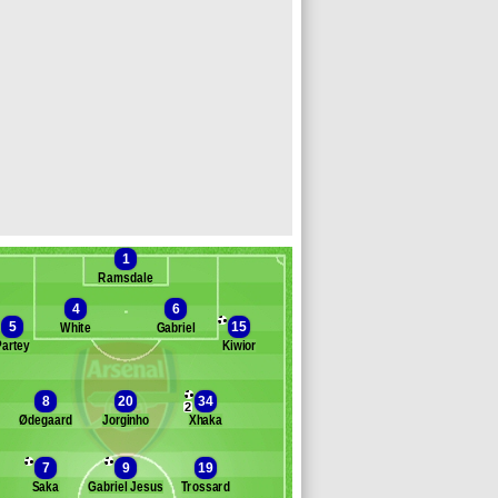
1
Ramsdale
4
6
5
15
White
Gabriel
Partey
Kiwior
Banc des remplaçants
Arsenal
8
20
34
2
Ødegaard
Jorginho
Xhaka
elson
mith Rowe
7
9
19
abio Vieira
Saka
Gabriel Jesus
Trossard
ketiah