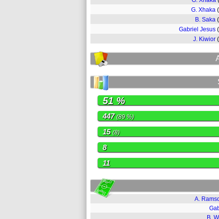
G. Xhaka
G. Xhaka
B. Saka
Gabriel Jesus
J. Kiwior
51 %
447
(89 %)
15
(8)
8
11
A. Rams
Gab
B. W