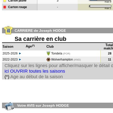
Carton jaune
3
max:9
Carton rouge
-
max:2
CARRIERE de Joseph HODGE
Sa carrière en club
Total
(*)
Age
Saison
Club
match
2025-2026
Tondela
28
(POR)
2022-2023
Wolverhampton
11
(ANG
)
Cliquez sur les lignes pour afficher/masquer le détai
ici OUVRIR toutes les saisons
(*)
Age au début de la saison
Votre AVIS sur Joseph HODGE