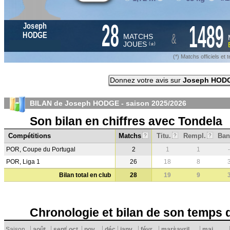
28
1489
Joseph
&
HODGE
MATCHS
JOUES
*
(
)
(*) Matchs officiels e
Donnez votre avis sur
Joseph HOD
BILAN de Joseph HODGE - saison
2025/2026
Son bilan en chiffres avec Tondela
Compétitions
Matchs
Titu.
Rempl.
Ban
?
?
?
POR, Coupe du Portugal
2
1
1
-
POR, Liga 1
26
18
8
Bilan total en club
28
19
9
Chronologie et bilan de son temps 
Saison
août
sept.
oct.
nov.
déc.
janv.
févr.
mars
avril
mai