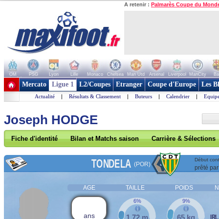
A retenir :
Palmarès Coupe du Mond
OM
PSG
Lyon
Lille
Monaco
Chelsea
Man Utd
Arsenal
Liverpool
ManCity
Ba
+ de clubs
Mercato
Ligue 1
L2/Coupes
Etranger
Coupe d'Europe
Les B
Actualité
|
Résultats & Classement
|
Buteurs
|
Calendrier
|
Equipe
Joseph HODGE
Fiche d'identité
Bilan et Matchs saison
Carrière & Sélections
TONDELA
Début cont
(POR)
prêté par
AGE
TAILLE
POIDS
N
6%
9%
ans
1,72 m
65 kg
IRL