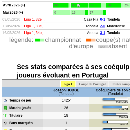
Avril 2026 (+)
80
90
63
76
24
Mai 2026 (+)
0
18
17
03/05/2026
Liga 1, 32e j.
Casa Pia
0-1
Tondela
11/05/2026
Liga 1, 33e j.
Tondela
2-0
Moreirense
16/05/2026
Liga 1, 34e j.
Arouca
3-1
Tondela
légende:
championnat
coupe(s) na
d'europe
absent
abs.
Ses stats comparées à ses coéquipi
joueurs évoluant en Portugal
Liga 1
Coupe du Portugal
Toutes compé
Joseph HODGE
Coéquipiers de son 
(Tondela)
(Tondela)
Temps de jeu
1425'
max:3060
Matchs joués
26
max:34
T
Titulaire
18
max:34
Buts marqués
1
max:6