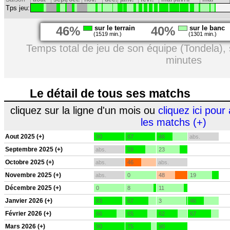
Tps jeu:
46%
sur le terrain
40%
sur le banc
(1519 min.)
(1301 min.)
Temps total de jeu de son équipe (Tondela),
minutes
Le détail de tous ses matchs
cliquez sur la ligne d'un mois ou
cliquez ici pour 
les matchs (+)
Aout 2025 (+)
90
87
46
abs.
Septembre 2025 (+)
abs.
59
23
Octobre 2025 (+)
abs.
46
abs.
Novembre 2025 (+)
abs.
0
48
19
Décembre 2025 (+)
0
8
11
Janvier 2026 (+)
83
67
3
46
Février 2026 (+)
66
65
62
67
Mars 2026 (+)
90
75
90