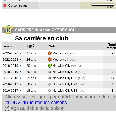
max:5
Carton rouge
-
max:0
CARRIERE de Aston OXBOROUGH
Sa carrière en club
Total
(*)
Age
Saison
Club
match
2025-2026
27 ans
Motherwell
-
(ECO)
2022-2023
24 ans
Motherwell
-
(ECO
)
2018-2019
20 ans
Norwich City
-
(ANG, d2)
2018-2019
20 ans
Norwich City U23
4
(ANG
)
2017-2018
19 ans
Norwich City U23
17
(ANG
)
2016-2017
18 ans
Norwich City U23
3
(ANG
)
2016-2017
18 ans
Norwich City U18
1
(ANG
)
Cliquez sur les lignes pour afficher/masquer le détai
ici OUVRIR toutes les saisons
(*)
Age au début de la saison