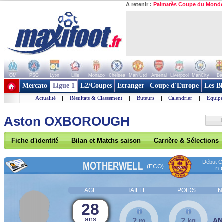
A retenir :
Palmarès Coupe du Mond
OM
PSG
Lyon
Lille
Monaco
Chelsea
Man Utd
Arsenal
Liverpool
ManCity
Ba
+ de clubs
Mercato
Ligue 1
L2/Coupes
Etranger
Coupe d'Europe
Les B
Actualité
|
Résultats & Classement
|
Buteurs
|
Calendrier
|
Equipe
Aston OXBOROUGH
Fiche d'identité
Bilan et Matchs saison
Carrière & Sélections
Début Co
MOTHERWELL
(ECO)
n.
AGE
TAILLE
POIDS
N
28
ans
? m
? kg
A