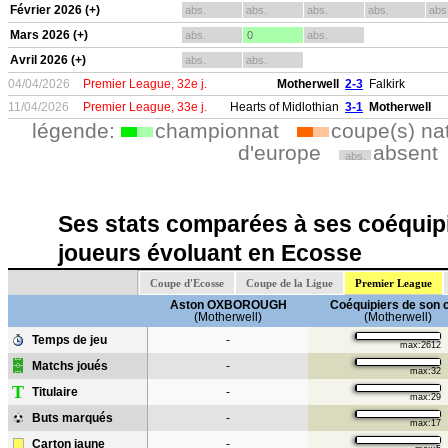
Février 2026 (+)
abs.
abs.
abs.
abs.
abs
Mars 2026 (+)
abs.
0
abs.
Avril 2026 (+)
abs.
abs.
04/04/2026
Premier League, 32e j.
Motherwell
2-3
Falkirk
11/04/2026
Premier League, 33e j.
Hearts of Midlothian
3-1
Motherwell
légende:
championnat
coupe(s) na
d'europe
absent
abs.
Ses stats comparées à ses coéquipi
joueurs évoluant en Ecosse
Coupe d'Ecosse
Coupe de la Ligue
Premier League
Aston OXBOROUGH
Coéquipiers de son 
(Motherwell)
(Motherwell)
Temps de jeu
-
max:2612
Matchs joués
-
max:32
T
Titulaire
-
max:29
Buts marqués
-
max:17
Carton jaune
-