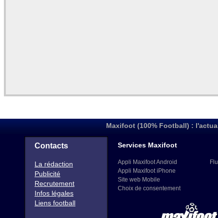
Maxifoot (100% Football) : l'actua
Services Maxifoot
Contacts
Appli Maxifoot Android
Flu
La rédaction
Appli Maxifoot iPhone
Publicité
Site web Mobile
Recrutement
Choix de consentement
Infos légales
Liens football