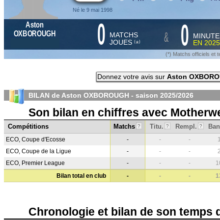
Né le 9 mai 1998
0
0
Aston
&
OXBOROUGH
MATCHS
MINUTE
JOUES
EN
2025
*
(
)
(*) Matchs officiels e
Donnez votre avis sur
Aston OXBOR
BILAN de Aston OXBOROUGH - saison
2025/2026
Son bilan en chiffres avec Motherwe
Compétitions
Matchs
Titu.
Rempl.
Ban
?
?
?
ECO, Coupe d'Ecosse
-
-
-
ECO, Coupe de la Ligue
-
-
-
ECO, Premier League
-
-
-
1
Bilan total en club
-
-
-
1
Chronologie et bilan de son temps 