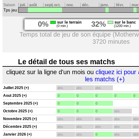
Saison
juil.
août
sept.
oct.
nov.
déc.
janv.
févr.
mar
Tps jeu:
0%
sur le terrain
32%
sur le banc
(0 min.)
(1200 min.)
Temps total de jeu de son équipe (Motherwe
3720 minutes
Le détail de tous ses matchs
cliquez sur la ligne d'un mois ou
cliquez ici pour 
les matchs (+)
Juillet 2025 (+)
abs.
abs.
abs.
Aout 2025 (+)
0
0
0
0
0
Septembre 2025 (+)
0
0
0
Octobre 2025 (+)
0
0
0
abs.
Novembre 2025 (+)
abs.
abs.
abs.
abs.
abs
Décembre 2025 (+)
abs.
abs.
abs.
abs.
abs
Janvier 2026 (+)
abs.
abs.
0
abs.
abs