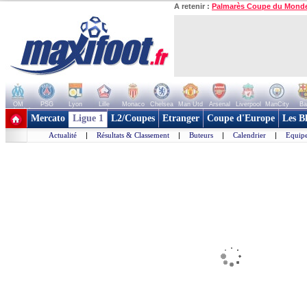
A retenir :
Palmarès Coupe du Mond
OM
PSG
Lyon
Lille
Monaco
Chelsea
Man Utd
Arsenal
Liverpool
ManCity
Ba
+ de clubs
Mercato
Ligue 1
L2/Coupes
Etranger
Coupe d'Europe
Les B
Actualité
|
Résultats & Classement
|
Buteurs
|
Calendrier
|
Equipe