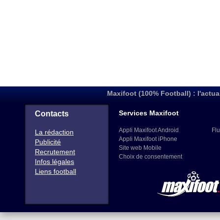
Maxifoot (100% Football) : l'actua
Services Maxifoot
Contacts
Appli Maxifoot Android
Flu
La rédaction
Appli Maxifoot iPhone
Publicité
Site web Mobile
Recrutement
Choix de consentement
Infos légales
Liens football