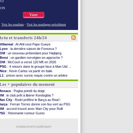
UI
NON
Voter
Voir les resultats
-
Voir les sondages précédents
Actu et transferts 24h/24
Villarreal
: Al-Ahli veut Pape Gueye
Lyon
: la dernière saison de Fonseca ?
OM
: un nouveau prétendant pour Højbjerg
Brest
: un gardien norvégien en approche ?
OM
: McCourt a versé 120 M€ en 2026
PSG
: 4 retours dans le groupe face à Man Utd ...
Nice
: Kevin Carlos va partir en Italie
L1
: prison avec sursis requis contre un arbitre
Leganés
: c'est signé pour Luca Zidane (off.)
Les + populaires du moment
Atletico
: Ruggeri en route pour Aston Villa
Monaco
: Filipe Luis soutient Biereth
Monaco
: Pogba pointé du doigt
Lyon
: Mangala prêté à Getafe (officiel)
OM
: le club prêt à libérer Kondogbia ?
PSG
: Nsoki va signer en Croatie
Man City
: Rodri préfère le Barça au Real !
Arsenal
: Naples vise Gabriel Jesus
Barça
: Ferran Torres donne son feu vert au PSG
Real
: Mastantuono prêté à la Fiorentina (off.)
OM
: accord trouvé avec Man City pour Rulli
Man City
: accord avec le Barça pour Rodri ?
PSG
: l'étonnante rumeur Gusto
Rennes
: Haise a prolongé (officiel)
OM
: une offre pour Bulka
Palace
: Tomiyasu a convaincu (officiel)
Ouganda
: Owori battu à mort à Kampala
OM
: B. Genesio - "ce n'est pas idéal"
emplacement publicitaire
TFC
: Sion Oppong signe pour 4 ans (officiel)