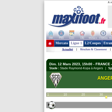
A r
OM
PSG
Lyon
Lille
Monaco
Chelsea
Ma
+ de clubs
Mercato
Ligue 1
L2/Coupes
Etran
Actualité
|
Résultats & Classement
|
Dim. 12 Mars 2023, 15h00 - FRANCE -
Stade :
Stade Raymond-Kopa à Angers |
Sp
ANGE
1
10
20
30