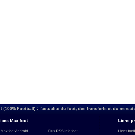
t (100% Football) : l'actualité du foot, des transferts et du mercat
ices Maxifoot
Liens pr
 Maxifoot Android
Flux RSS info foot
Liens foot