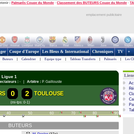
etenir :
Palmarès Coupe du Monde
-
Classement des BUTEURS Coupe du Monde
-
TA
emplacement publicitaire
n Utd
Arsenal
Liverpool
ManCity
Barca
Real
Atletico
Milan
Juve
Inter
Naples
ger
Coupe d'Europe
Les Bleus & International
Chroniques
TV
+
Buteurs
|
Calendrier
|
Equipe type
|
Tableau Transferts
|
Palmarès
|
Les Cl
Lien
 Ligue 1
ectateurs :
- |
Arbitre :
P. Gaillouste
Act
Ré
0
2
RS
TOULOUSE
Cl
Ca
(mi-tps: 0-1)
Pa
Ta
40
50
60
70
80
90
BUTEURS