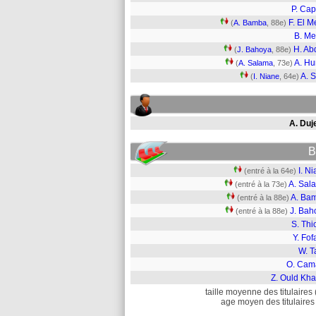
P. Cap
F. El M
(
A. Bamba
, 88e)
B. M
H. Abd
(
J. Bahoya
, 88e)
A. H
(
A. Salama
, 73e)
A. 
(
I. Niane
, 64e)
A. Duj
B
I. N
(entré à la 64e)
A. Sal
(entré à la 73e)
A. Ba
(entré à la 88e)
J. Bah
(entré à la 88e)
S. Thi
Y. Fo
W. T
O. Cam
Z. Ould Kha
taille moyenne des titulaires 
age moyen des titulaires 