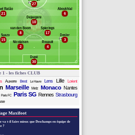
ahoya
27
Banc des remplaçants
Toulouse
amba
ael Ratão
Aboukhlal
21
6
amanzi
alama
Dejaegere
aug
ane
10
erro
van den Boomen
Spierings
enreau
8
17
. Suazo
Desler
irmancevic
15
3
sta
Nicolaisen
Rouault
2
4
naiu
arra
Dupé
aïbi
30
e 1 - les fiches CLUB
Lille
Lens
s
Auxerre
Lorient
Brest
Le Havre
n
Marseille
Monaco
Nantes
Metz
Paris SG
Rennes
Strasbourg
Paris FC
use
age Maxifoot
e va t-il faire mieux que Deschamps en équipe de
e ?