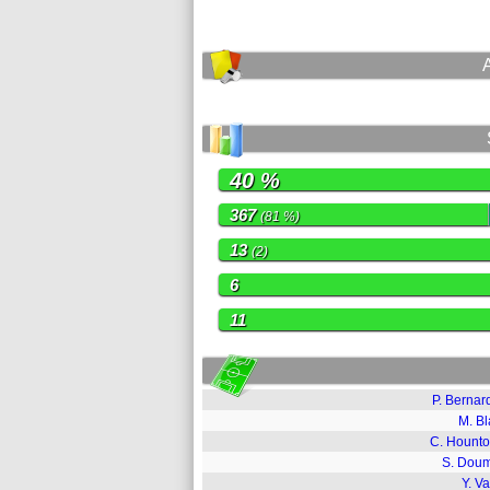
40 %
367
(81 %)
13
(2)
6
11
P. Bernar
M. Bl
C. Hounto
S. Dou
Y. Va