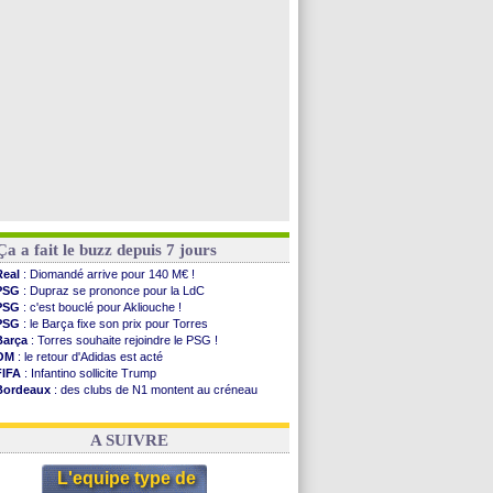
PSG
: Liverpool va proposer 115 M€ pour ...
Norvège
: la démission d'Infantino réclamée
PSG
: Mbaye, deux pistes se détachent
Monaco
: Filipe Luis veut remplacer Akliouche
Voir les brèves précédentes
Ça a fait le buzz depuis 7 jours
Real
: Diomandé arrive pour 140 M€ !
PSG
: Dupraz se prononce pour la LdC
PSG
: c'est bouclé pour Akliouche !
PSG
: le Barça fixe son prix pour Torres
Barça
: Torres souhaite rejoindre le PSG !
OM
: le retour d'Adidas est acté
FIFA
: Infantino sollicite Trump
Bordeaux
: des clubs de N1 montent au créneau
Argentine
: quand Medina recadre... sa mère
Real
: le démenti de Leipzig pour Diomandé
A SUIVRE
L'equipe type de