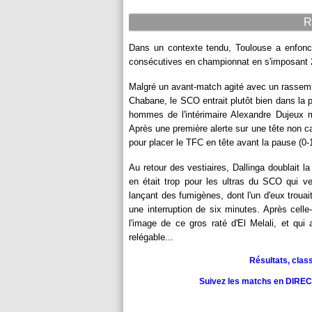
R
Dans un contexte tendu, Toulouse a enfoncé 
consécutives en championnat en s'imposant 2
Malgré un avant-match agité avec un rassemb
Chabane, le SCO entrait plutôt bien dans la 
hommes de l'intérimaire Alexandre Dujeux man
Après une première alerte sur une tête non cad
pour placer le TFC en tête avant la pause (0-1
Au retour des vestiaires, Dallinga doublait 
en était trop pour les ultras du SCO qui ve
lançant des fumigènes, dont l'un d'eux trouait
une interruption de six minutes. Après celle
l'image de ce gros raté d'El Melali, et qui
relégable...
Résultats, clas
Suivez les matchs en DIRECT 