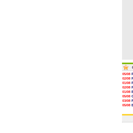
15h41
15h20
14h55
14h38
05/08
02/08
01/08
02/08
01/08
05/08
03/08
05/08
03/08
03/08