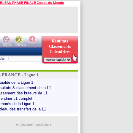
BLEAU PHASE FINALE Coupe du Monde
Résultats
Bayern
Dortmund
Classements
Calendriers
ubs
|
s FRANCE - Ligue 1
ualité de la Ligue 1
sultats & classement de la L1
assement des buteurs de L1
lendrier L1 complet
lmarès de la Ligue 1
bleau des transfert de la L1
emplacement publicitaire