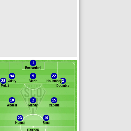
1
Bernardoni
94
5
22
28
3
Valery
Blazic
Hountondji
 Melali
Doumbia
Banc des remplaçants
Angers
10
2
15
Abdelli
Mendy
Capelle
uld Khaled
amara
23
19
ibi
Hunou
Sima
ofana
hioub
Dallinga