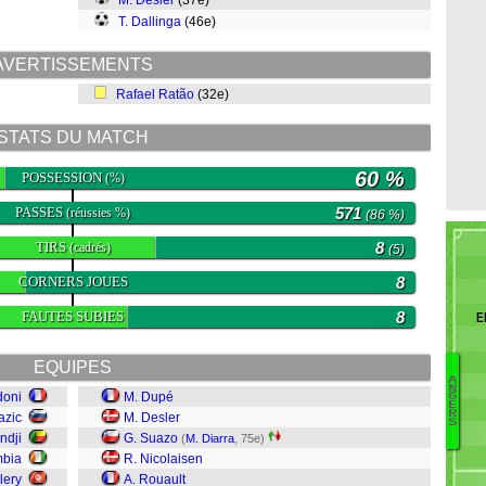
M. Desler
(37e)
T. Dallinga
(46e)
AVERTISSEMENTS
Rafael Ratão
(32e)
STATS DU MATCH
60 %
POSSESSION
(%)
PASSES
571
(réussies %)
(86 %)
TIRS
8
(cadrés)
(5)
CORNERS JOUES
8
FAUTES SUBIES
8
El
EQUIPES
A
N
doni
M. Dupé
O
G
E
R
azic
M. Desler
C
S
Ta
ndji
G. Suazo
(
M. Diarra
, 75e)
F
mbia
R. Nicolaisen
T
lery
A. Rouault