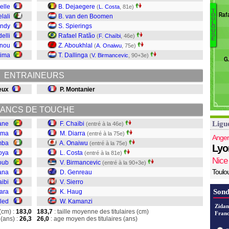
B
elle
B. Dejaegere
(
L. Costa
, 81e)
T
B
Raf
O
elali
B. van den Boomen
U
K
L
S
endy
S. Spierings
O
U
H
Ni
elli
Rafael Ratão
S
(
F. Chaïbi
, 46e)
E
Si
unou
Z. Aboukhlal
(
A. Onaiwu
, 75e)
G
Sima
T. Dallinga
(
V. Birmancevic
, 90+3e)
G
B
Co
ENTRAINEURS
O
Di
eux
P. Montanier
Ch
ANCS DE TOUCHE
Ligu
iane
F. Chaïbi
(entré à la 46e)
ama
M. Diarra
(entré à la 75e)
Anger
mba
A. Onaiwu
(entré à la 75e)
Lyo
oya
L. Costa
(entré à la 81e)
Nice
oub
V. Birmancevic
(entré à la 90+3e)
Toulo
fana
D. Genreau
aibi
V. Sierro
Sond
ara
K. Haug
led
W. Kamanzi
Zidan
(cm) :
183,0
183,7
: taille moyenne des titulaires (cm)
Franc
(ans) :
26,3
26,0
: age moyen des titulaires (ans)