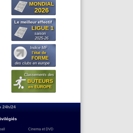
MONDIAL
2026
Le meilleur effectif
LIGUE 1
saison
2025-26
Indice MF :
l'état de
FORME
des clubs en europe
Classements des
BUTEURS
en EUROPE
o 24h/24
ivilégiés
ball
Cinema et DVD