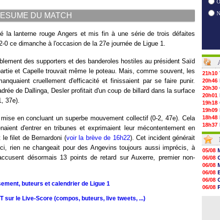
O
ESUME DU MATCH
la lanterne rouge Angers et mis fin à une série de trois défaites
-0 ce dimanche à l'occasion de la 27e journée de Ligue 1.
lement des supporters et des banderoles hostiles au président Saïd
partie et Capelle trouvait même le poteau. Mais, comme souvent, les
21h10
quaient cruellement d'efficacité et finissaient par se faire punir.
20h46
20h30
rée de Dallinga, Desler profitait d'un coup de billard dans la surface
20h01
, 37e).
19h18
19h09
la mise en concluant un superbe mouvement collectif (0-2, 47e). Cela
18h48
18h37
naient d'entrer en tribunes et exprimaient leur mécontentement en
18h29
 le filet de Bernardoni (
voir la brève de 16h22
). Cet incident générait
17h58
-ci, rien ne changeait pour des Angevins toujours aussi imprécis, à
17h46
05/08
17h32
 accusent désormais 13 points de retard sur Auxerre, premier non-
06/08
17h16
06/08
16h59
06/08
16h37
06/08
sement, buteurs et calendrier de Ligue 1
16h33
06/08
16h27
06/08
sur le Live-Score (compos, buteurs, live tweets, ...)
16h22
06/08
16h07
15h46