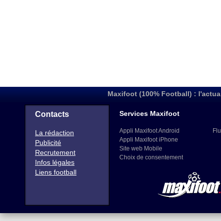
Maxifoot (100% Football) : l'actua
Services Maxifoot
Contacts
Appli Maxifoot Android
Flu
La rédaction
Appli Maxifoot iPhone
Publicité
Site web Mobile
Recrutement
Choix de consentement
Infos légales
Liens football