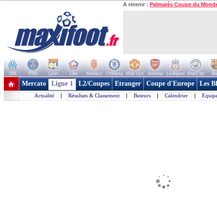
A retenir :
Palmarès Coupe du Mond
OM
PSG
Lyon
Lille
Monaco
Chelsea
Man Utd
Arsenal
Liverpool
ManCity
Ba
+ de clubs
Mercato
Ligue 1
L2/Coupes
Etranger
Coupe d'Europe
Les B
Actualité
|
Résultats & Classement
|
Buteurs
|
Calendrier
|
Equipe