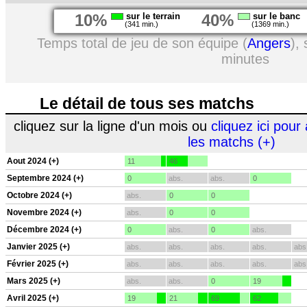
10%
sur le terrain
40%
sur le banc
(341 min.)
(1369 min.)
Temps total de jeu de son équipe (
Angers
),
minutes
Le détail de tous ses matchs
cliquez sur la ligne d'un mois ou
cliquez ici pour 
les matchs (+)
Aout 2024 (+)
11
46
Septembre 2024 (+)
0
abs.
abs.
0
Octobre 2024 (+)
abs.
0
0
Novembre 2024 (+)
abs.
0
0
Décembre 2024 (+)
0
abs.
0
abs.
Janvier 2025 (+)
abs.
abs.
abs.
abs.
abs
Février 2025 (+)
abs.
abs.
abs.
abs.
abs
Mars 2025 (+)
abs.
abs.
0
19
Avril 2025 (+)
19
21
69
62