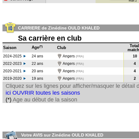
max:2
CARRIERE de Zinédine OULD KHALED
Sa carrière en club
Total
(*)
Age
Saison
Club
match
2024-2025
24 ans
Angers
10
(FRA)
2022-2023
22 ans
Angers
4
(FRA
)
2020-2021
20 ans
Angers
4
(FRA
)
2019-2020
19 ans
Angers
2
(FRA
)
Cliquez sur les lignes pour afficher/masquer le détai
ici OUVRIR toutes les saisons
(*)
Age au début de la saison
Votre AVIS sur Zinédine OULD KHALED