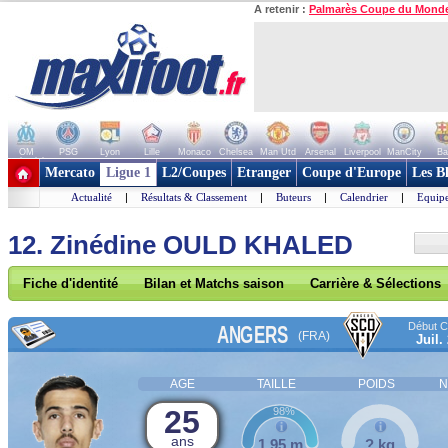
A retenir :
Palmarès Coupe du Mond
OM
PSG
Lyon
Lille
Monaco
Chelsea
Man Utd
Arsenal
Liverpool
ManCity
Ba
+ de clubs
Mercato
Ligue 1
L2/Coupes
Etranger
Coupe d'Europe
Les B
Actualité
|
Résultats & Classement
|
Buteurs
|
Calendrier
|
Equipe
12. Zinédine OULD KHALED
Fiche d'identité
Bilan et Matchs saison
Carrière & Sélections
Début Co
ANGERS
(FRA)
Juil.
AGE
TAILLE
POIDS
N
25
98%
ans
1,95 m
? kg