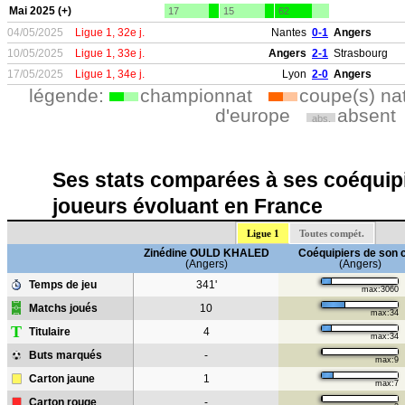
Mai 2025 (+)
17
15
62
04/05/2025
Ligue 1, 32e j.
Nantes
0-1
Angers
10/05/2025
Ligue 1, 33e j.
Angers
2-1
Strasbourg
17/05/2025
Ligue 1, 34e j.
Lyon
2-0
Angers
légende:
championnat
coupe(s) na
d'europe
absent
abs.
Ses stats comparées à ses coéquipi
joueurs évoluant en France
Ligue 1
Toutes compét.
Zinédine OULD KHALED
Coéquipiers de son 
(Angers)
(Angers)
Temps de jeu
341'
max:3060
Matchs joués
10
max:34
T
Titulaire
4
max:34
Buts marqués
-
max:9
Carton jaune
1
max:7
Carton rouge
-