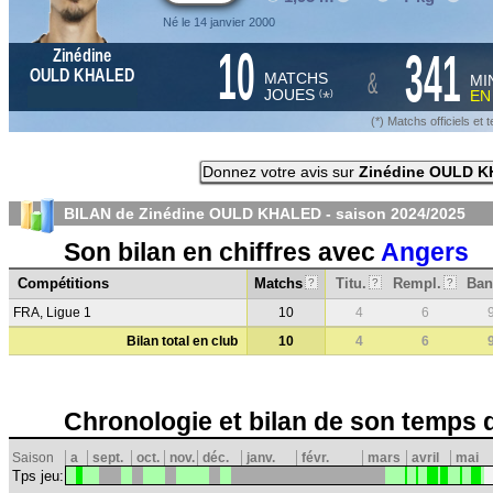
Né le 14 janvier 2000
10
341
Zinédine
&
OULD KHALED
MATCHS
MI
JOUES
E
*
(
)
(*) Matchs officiels e
Donnez votre avis sur
Zinédine OULD 
BILAN de Zinédine OULD KHALED - saison
2024/2025
Son bilan en chiffres avec
Angers
Compétitions
Matchs
Titu.
Rempl.
Ban
?
?
?
FRA, Ligue 1
10
4
6
Bilan total en club
10
4
6
Chronologie et bilan de son temps 
Saison
a
sept.
oct.
nov.
déc.
janv.
févr.
mars
avril
mai
Tps jeu: