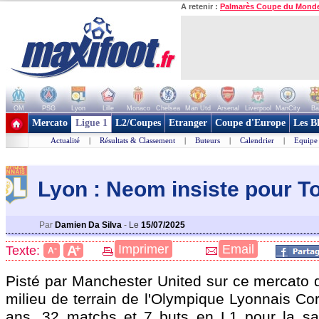
A retenir :
Palmarès Coupe du Mond
OM
PSG
Lyon
Lille
Monaco
Chelsea
Man Utd
Arsenal
Liverpool
ManCity
Ba
+ de clubs
Mercato
Ligue 1
L2/Coupes
Etranger
Coupe d'Europe
Les B
Actualité
|
Résultats & Classement
|
Buteurs
|
Calendrier
|
Equipe
Lyon : Neom insiste pour To
Par
Damien Da Silva
-
Le
15/07/2025
+
Imprimer
Email
A
Texte:
-
A
Pisté par Manchester United sur ce mercato d
milieu de terrain de l'Olympique Lyonnais Co
ans, 32 matchs et 7 buts en L1 pour la sa