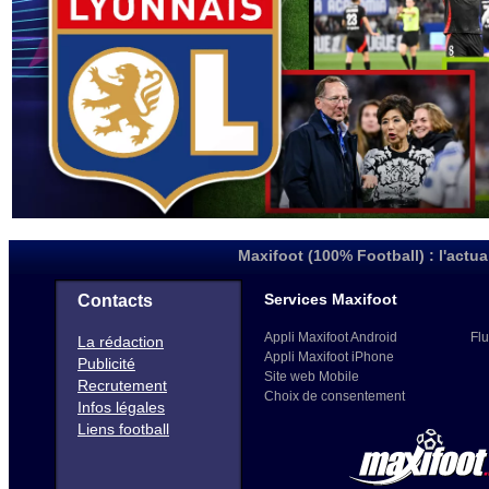
Maxifoot (100% Football) : l'actua
Services Maxifoot
Contacts
Appli Maxifoot Android
Flu
La rédaction
Appli Maxifoot iPhone
Publicité
Site web Mobile
Recrutement
Choix de consentement
Infos légales
Liens football