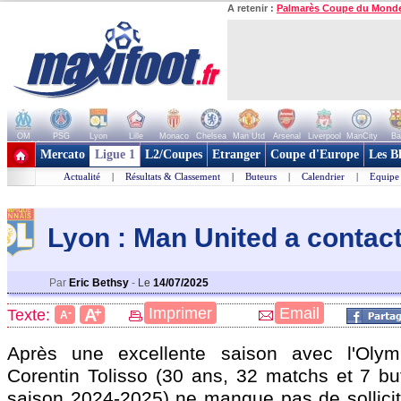
A retenir :
Palmarès Coupe du Mond
OM
PSG
Lyon
Lille
Monaco
Chelsea
Man Utd
Arsenal
Liverpool
ManCity
Ba
+ de clubs
Mercato
Ligue 1
L2/Coupes
Etranger
Coupe d'Europe
Les B
Actualité
|
Résultats & Classement
|
Buteurs
|
Calendrier
|
Equipe
Lyon : Man United a contact
Par
Eric Bethsy
-
Le
14/07/2025
+
Imprimer
Email
A
Texte:
-
A
Après une excellente saison avec l'Olym
Corentin Tolisso
(30 ans, 32 matchs et 7 bu
saison 2024-2025) ne manque pas de sollicita