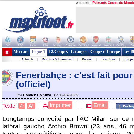
A retenir :
Palmarès Coupe du Mond
OM
PSG
Lyon
Lille
Monaco
Chelsea
Man Utd
Arsenal
Liverpool
ManCity
Ba
+ de clubs
Mercato
Ligue 1
L2/Coupes
Etranger
Coupe d'Europe
Les B
Actualité
|
Résultats & Classement
|
Buteurs
|
Calendrier
|
Equipe
Fenerbahçe : c'est fait pou
(officiel)
Par
Damien Da Silva
-
Le
12/07/2025
+
Imprimer
Email
A
Texte:
-
A
Longtemps convoité par l'AC Milan sur ce m
latéral gauche Archie
Brown
(23 ans, 46 m
toutes compétitions pour la saison 202