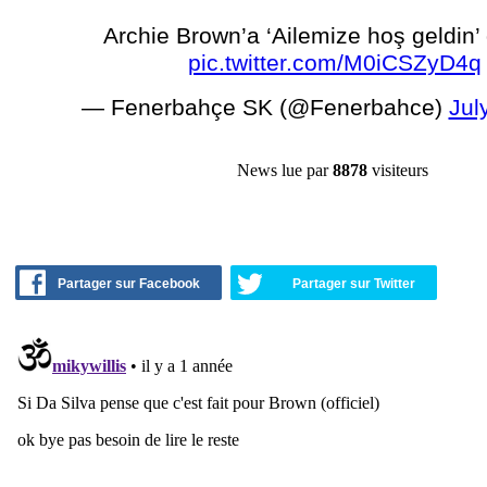
Archie Brown’a ‘Ailemize hoş geldin’
pic.twitter.com/M0iCSZyD4q
— Fenerbahçe SK (@Fenerbahce)
Jul
News lue par
8878
visiteurs
Partager sur Facebook
Partager sur Twitter