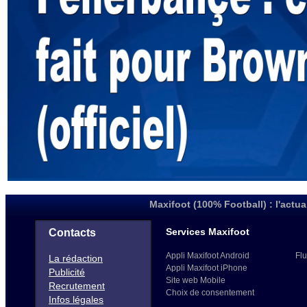
Maxifoot (100% Football) : l'actua
Services Maxifoot
Contacts
Appli Maxifoot Android
Flu
La rédaction
Appli Maxifoot iPhone
Publicité
Site web Mobile
Recrutement
Choix de consentement
Infos légales