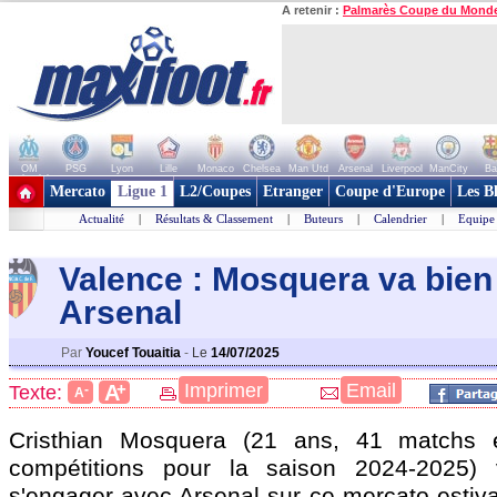
A retenir :
Palmarès Coupe du Mond
OM
PSG
Lyon
Lille
Monaco
Chelsea
Man Utd
Arsenal
Liverpool
ManCity
Ba
+ de clubs
Mercato
Ligue 1
L2/Coupes
Etranger
Coupe d'Europe
Les B
Actualité
|
Résultats & Classement
|
Buteurs
|
Calendrier
|
Equipe
Valence : Mosquera va bien
Arsenal
Par
Youcef Touaitia
-
Le
14/07/2025
+
Imprimer
Email
A
Texte:
-
A
Cristhian
Mosquera
(21 ans, 41 matchs e
compétitions pour la saison 2024-2025)
s'engager avec Arsenal sur ce mercato estiva