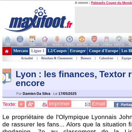
A retenir :
Palmarès Coupe du Mond
OM
PSG
Lyon
Lille
Monaco
Chelsea
Man Utd
Arsenal
Liverpool
ManCity
Ba
+ de clubs
Mercato
Ligue 1
L2/Coupes
Etranger
Coupe d'Europe
Les B
Actualité
|
Résultats & Classement
|
Buteurs
|
Calendrier
|
Equipe
Lyon : les finances, Textor 
encore
Par
Damien Da Silva
-
Le
17/05/2025
+
Imprimer
Email
A
Texte:
-
A
Le propriétaire de l'Olympique Lyonnais John
de rassurer les fans... Alors que la situation 
rhodanien, 7e au classement de la Lig