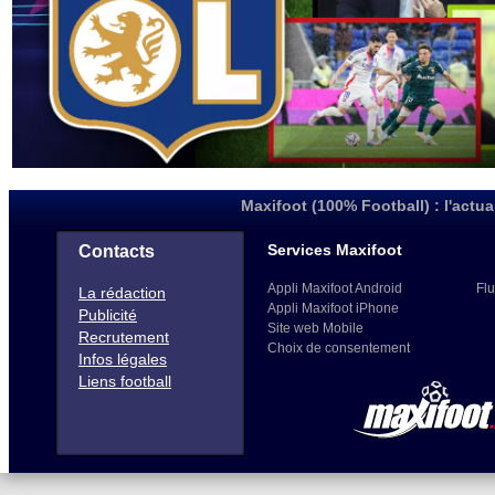
Maxifoot (100% Football) : l'actua
Services Maxifoot
Contacts
Appli Maxifoot Android
Flu
La rédaction
Appli Maxifoot iPhone
Publicité
Site web Mobile
Recrutement
Choix de consentement
Infos légales
Liens football