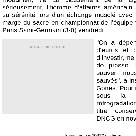
sérieusement, l'homme d'affaires américain 
sa sérénité lors d'un échange musclé avec 
marge du sacre en championnat de l'équipe 
Paris Saint-Germain (3-0) vendredi.
"On a dépen
emplacement publicitaire
d’euros et 
d’investir, ne
de presse. 
sauver, no
sauvés", a in
Gones. Pour r
sous la 
rétrogradat
titre conse
DNCG en nov
News lue par
10817
visiteurs