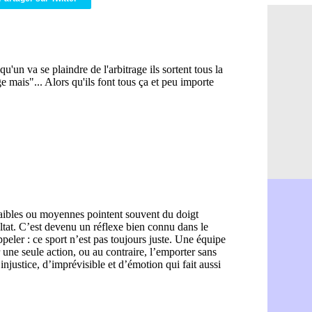
Barça : pr
09h24
Argentine 
09h06
Tottenham
08h44
Barça : l'
08h22
FIFA : la C
06/08
CdM 2030 :
06/08
Rennes : Em
06/08
Côte d'Ivoi
06/08
Rennes : H
06/08
Man City :
06/08
Man Utd : Z
06/08
Amical : M
06/08
Nantes : De
06/08
OM : le clu
06/08
Monaco : l
06/08
FIFA : Teb
06/08
FIFA : l'UE
06/08
PSG : Teba
06/08
Real : Vini
06/08
Lyon : Man
06/08
OM : une o
06/08
Real : c'es
06/08