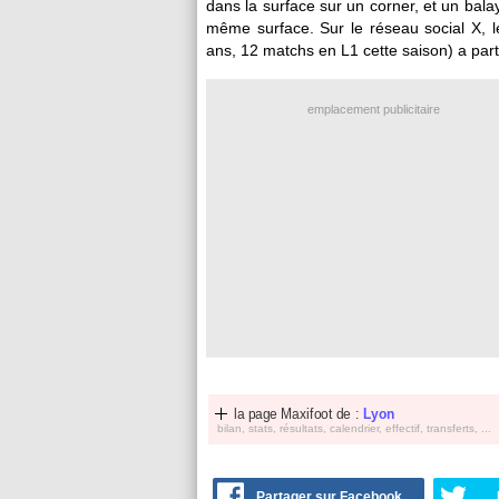
dans la surface sur un corner, et un bala
même surface. Sur le réseau social X, 
ans, 12 matchs en L1 cette saison) a part
emplacement publicitaire
la page Maxifoot de :
Lyon
bilan, stats, résultats, calendrier, effectif, transferts, ...
Partager sur Facebook