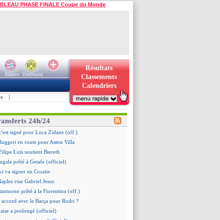
BLEAU PHASE FINALE Coupe du Monde
Résultats
Bayern
Dortmund
Classements
Calendriers
s
|
ransferts 24h/24
c'est signé pour Luca Zidane (off.)
 Ruggeri en route pour Aston Villa
ilipe Luis soutient Biereth
gala prêté à Getafe (officiel)
i va signer en Croatie
Naples vise Gabriel Jesus
tantuono prêté à la Fiorentina (off.)
 accord avec le Barça pour Rodri ?
aise a prolongé (officiel)