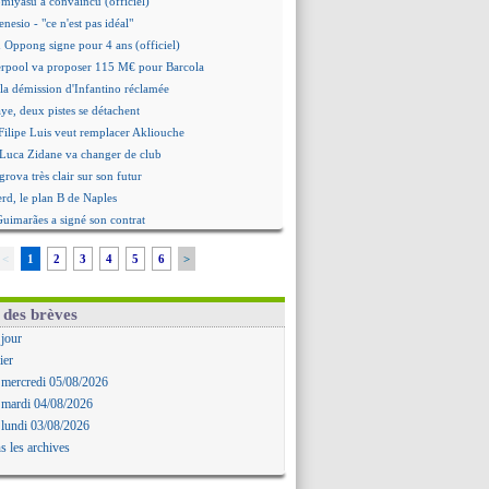
omiyasu a convaincu (officiel)
nesio - "ce n'est pas idéal"
 Oppong signe pour 4 ans (officiel)
erpool va proposer 115 M€ pour Barcola
la démission d'Infantino réclamée
e, deux pistes se détachent
ilipe Luis veut remplacer Akliouche
 Luca Zidane va changer de club
grova très clair sur son futur
d, le plan B de Naples
Guimarães a signé son contrat
irection Chypre pour Duverne
<
1
2
3
4
5
6
>
le remplaçant d'Akliouche en approche
Bayindir signe au Celta (officiel)
 Enzo Fernandez pour l'après-Rodri ?
 des brèves
'option Monaco pour Lukaku !
 jour
 Perri a été approché
ier
oach de l'Ajax insiste pour Godts
 mercredi 05/08/2026
2e offre en préparation pour Godts
 mardi 04/08/2026
: Dina Ebimbe signe à Schalke (off.)
 lundi 03/08/2026
 : Saïdou Sow prêté à Nantes (off.)
s les archives
ilipe Luis aimerait garder Balogun
: Newcastle est prévenu pour Nmecha