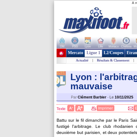
A r
OM
PSG
Lyon
Lille
Monaco
Chelsea
Ma
+ de clubs
Mercato
Ligue 1
L2/Coupes
Etran
Actualité
|
Résultats & Classement
|
Lyon : l'arbitra
mauvaise
Par
Clément Barbier
-
Le
10/11/2025
+
A
-
A
Imprimer
Texte:
Battu sur le fil dimanche par le Paris S
fustigé l'arbitrage. Le club rhodanie
deuxième but parisien, et deux potentiels