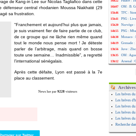
Palace : T
16h22
yage de Kang-in Lee sur Nicolas Tagliafico dans cette
OM : B. Ge
16h07
le défenseur central rhodanien Moussa
Niakhaté
(29
TFC : Sion
15h46
agé sa frustration.
PSG : Liv
15h41
"Franchement et aujourd’hui plus que jamais,
Norvège : 
15h20
je suis vraiment fier de faire partie de ce club,
PSG : Mbay
14h55
de ce groupe qui ne lâche rien même quand
Monaco : F
14h38
tout le monde nous pense mort ! Je déteste
Grenade :
14h19
parler de l’arbitrage, mais quand on bosse
Juve : Zhe
13h56
toute une semaine… Inadmissible", a regretté
OM : Aguer
13h35
l'international sénégalais.
Arsenal : 
13h12
Nantes : d
12h48
Après cette défaite, Lyon est passé à la 7e
Monaco : 
12h25
place au classement.
Man Utd : 
12h06
Man City :
11h53
Archives
News lue par
9228
visiteurs
Naples : l
11h31
Les brèves du
OM : Lucas
11h10
Les brèves d'h
PSG : le c
10h52
Les brèves du
PSG : une 
10h33
Les brèves du
Francfort 
10h12
Les brèves du
Strasbourg
10h09
Recherche dan
Monaco : F
10h05
Dortmund 
09h44
Partager sur Twitter