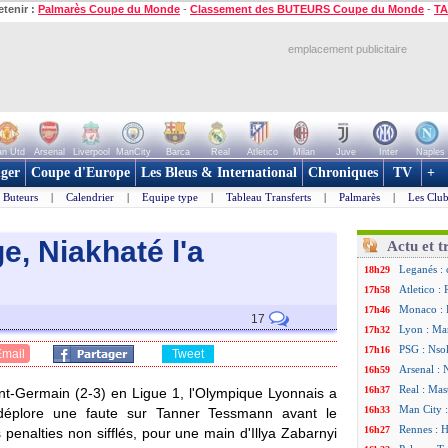
etenir :
Palmarès Coupe du Monde
-
Classement des BUTEURS Coupe du Monde
-
TA
emplacement publicitaire
n Utd
Arsenal
Liverpool
ManCity
Barca
Real
Atletico
Milan
Juve
Inter
Naples
ger
Coupe d'Europe
Les Bleus & International
Chroniques
TV
+
Buteurs
|
Calendrier
|
Equipe type
|
Tableau Transferts
|
Palmarès
|
Les Club
ge, Niakhaté l'a
Actu et t
Leganés : 
18h29
Atletico :
17h58
Monaco : F
17h46
17
Lyon : Man
17h32
PSG : Nsok
17h16
Email
Tweet
Arsenal : 
16h59
Real : Mas
16h37
aint-Germain (2-3) en Ligue 1, l'Olympique Lyonnais a
Man City :
16h33
n déplore une faute sur Tanner Tessmann avant le
Rennes : H
16h27
 penalties non sifflés, pour une main d'Illya Zabarnyi