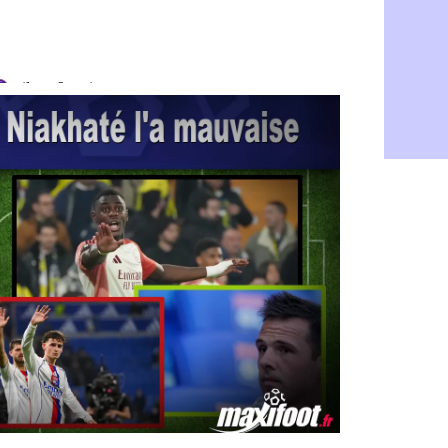
Troyes : Ju
06/08
PSG : Aklio
06/08
OM : une o
06/08
PSG : cont
06/08
Ouganda : 
06/08
Arsenal : A
06/08
Chelsea : P
06/08
FIFA : le 
06/08
PSG : l'ét
06/08
Bologne : D
06/08
OM : accor
06/08
OM : Medi
06/08
Uruguay : 
06/08
Séville : J
06/08
PSG : Ndja
06/08
Real : Dio
06/08
Man City : 
06/08
Rennes : A
06/08
Aston Villa
06/08
OM : une a
06/08
Le Havre : 
06/08
Trabzonspor
06/08
Bordeaux :
06/08