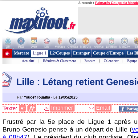
A retenir :
Palmarès Coupe du Mond
OM
PSG
Lyon
Lille
Monaco
Chelsea
Man Utd
Arsenal
Liverpool
ManCity
Ba
+ de clubs
Mercato
Ligue 1
L2/Coupes
Etranger
Coupe d'Europe
Les B
Actualité
|
Résultats & Classement
|
Buteurs
|
Calendrier
|
Equipe
Lille : Létang retient Genes
Par
Youcef Touaitia
-
Le
19/05/2025
+
Imprimer
Email
A
Texte:
-
A
Frustré par la 5e place de Ligue 1 après u
Bruno Genesio pense à un départ de Lille (
vo
à 08h47
). Le président du club nordiste, Oliv