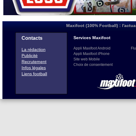
Maxifoot (100% Football) : l'actua
Services Maxifoot
Contacts
Appli Maxifoot Android
Flu
La rédaction
Appli Maxifoot iPhone
Publicité
Site web Mobile
Recrutement
Choix de consentement
Infos légales
Liens football