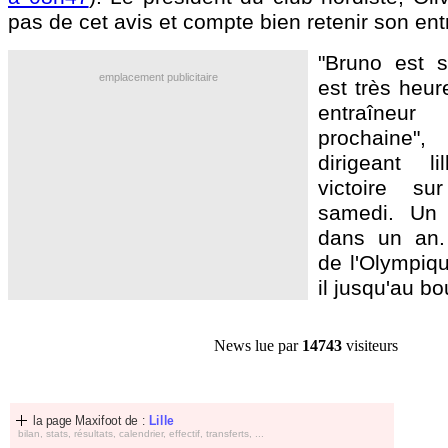
pas de cet avis et compte bien retenir son ent
"Bruno est s
emplacement publicitaire
est très heur
entraîne
prochaine"
dirigeant l
victoire su
samedi. Un 
dans un an.
de l'Olympiqu
il jusqu'au bo
News lue par
14743
visiteurs
la page Maxifoot de :
Lille
bilan, stats, résultats, calendrier, effectif, transferts, ...