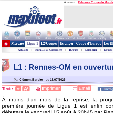
A retenir :
Palmarès Coupe du Mond
OM
PSG
Lyon
Lille
Monaco
Chelsea
Man Utd
Arsenal
Liverpool
ManCity
Ba
+ de clubs
Mercato
Ligue 1
L2/Coupes
Etranger
Coupe d'Europe
Les B
Actualité
|
Résultats & Classement
|
Buteurs
|
Calendrier
|
Equipe
L1 : Rennes-OM en ouvertu
Par
Clément Barbier
-
Le
18/07/2025
+
Imprimer
Email
A
Texte:
-
A
À moins d'un mois de la reprise, la prog
première journée de Ligue 1 est enfin co
débutera le vendredi 15 août à 20h45 par Ren