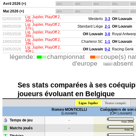
Avril 2026 (+)
abs.
abs.
abs.
abs.
abs
Mai 2026 (+)
abs.
abs.
abs.
abs.
abs
Lig. Jupiler, PlayOff 2,
02/05/2026
Westerlo
3-3
OH Louvain
36e j.
Lig. Jupiler, PlayOff 2,
08/05/2026
Standard Liège
2-1
OH Louvain
37e j.
Lig. Jupiler, PlayOff 2,
15/05/2026
OH Louvain
3-0
Royal Antwerp
38e j.
Lig. Jupiler, PlayOff 2,
19/05/2026
Charleroi SC
1-1
OH Louvain
39e j.
Lig. Jupiler, PlayOff 2,
23/05/2026
OH Louvain
0-2
Racing Genk
40e j.
légende:
championnat
coupe(s) na
d'europe
absent
abs.
Ses stats comparées à ses coéquipi
joueurs évoluant en Belgique
Ligue Jupiler
Toutes compét.
Romeo MONTICELLI
Coéquipiers de son 
(Louvain)
(OH Louvain)
Temps de jeu
-
max:2638
Matchs joués
-
max:30