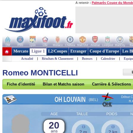
A retenir :
Palmarès Coupe du Mond
OM
PSG
Lyon
Lille
Monaco
Chelsea
Man Utd
Arsenal
Liverpool
ManCity
Ba
+ de clubs
Mercato
Ligue 1
L2/Coupes
Etranger
Coupe d'Europe
Les B
Actualité
|
Résultats & Classement
|
Buteurs
|
Calendrier
|
Equipe
Romeo MONTICELLI
Fiche d'identité
Bilan et Matchs saison
Carrière & Sélections
Début Co
OH LOUVAIN
(BEL)
n.
AGE
TAILLE
POIDS
N
20
ans
? m
? kg