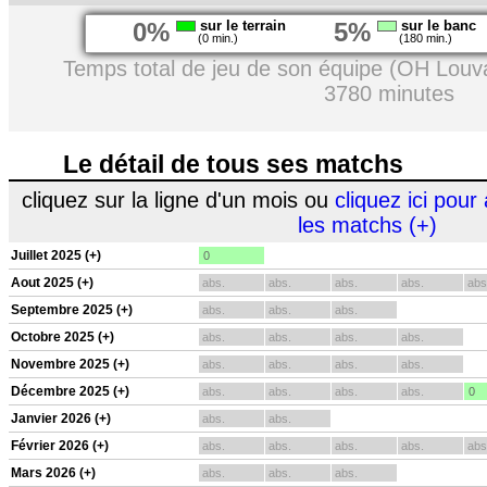
0%
sur le terrain
5%
sur le banc
(0 min.)
(180 min.)
Temps total de jeu de son équipe (OH Louva
3780 minutes
Le détail de tous ses matchs
cliquez sur la ligne d'un mois ou
cliquez ici pour 
les matchs (+)
Juillet 2025 (+)
0
Aout 2025 (+)
abs.
abs.
abs.
abs.
abs
Septembre 2025 (+)
abs.
abs.
abs.
Octobre 2025 (+)
abs.
abs.
abs.
abs.
Novembre 2025 (+)
abs.
abs.
abs.
abs.
Décembre 2025 (+)
abs.
abs.
abs.
abs.
0
Janvier 2026 (+)
abs.
abs.
Février 2026 (+)
abs.
abs.
abs.
abs.
abs
Mars 2026 (+)
abs.
abs.
abs.