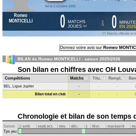
Né le 2 octobre 2005
0
0
Romeo
&
MONTICELLI
MATCHS
MINUTE
JOUES
EN
2025
*
(
)
(*) Matchs officiels e
Donnez votre avis sur
Romeo MONTIC
BILAN de Romeo MONTICELLI - saison
2025/2026
Son bilan en chiffres avec OH Louv
Compétitions
Matchs
Titu.
Rempl.
Ban
?
?
?
BEL, Ligue Jupiler
-
-
-
Bilan total en club
-
-
-
Chronologie et bilan de son temps 
Saison
j
août
sept.
oct.
nov.
déc.
j
févr.
mars
avril
ma
Tps jeu: