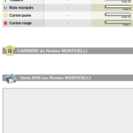
T
Titulaire
-
max:30
Buts marqués
-
max:6
Carton jaune
-
max:10
Carton rouge
-
max:1
CARRIERE de Romeo MONTICELLI
Votre AVIS sur Romeo MONTICELLI