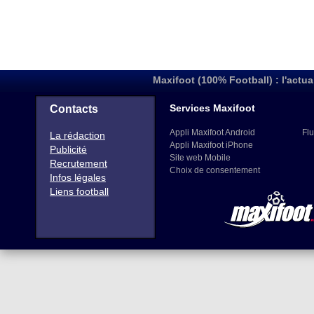
Maxifoot (100% Football) : l'actua
Services Maxifoot
Contacts
Appli Maxifoot Android
Flu
La rédaction
Appli Maxifoot iPhone
Publicité
Site web Mobile
Recrutement
Choix de consentement
Infos légales
Liens football