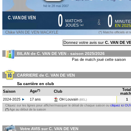
Né le 28 mai 2007
0
0
C. VAN DE VEN
&
MATCHS
MINUTE
JOUES
EN
2025
*
(
)
Chike VAN DE VEN MACAYLE
(*) Matchs officiels e
Donnez votre avis sur
C. VAN DE V
BILAN de C. VAN DE VEN - saison
2025/2026
Pas de match joué cette saison
CARRIERE de C. VAN DE VEN
Sa carrière en club
Total
(*)
Age
Saison
Club
match
2024-2025
17 ans
OH Louvain
1
(BEL
)
Cliquez sur les lignes pour afficher/masquer le détail de chaque saison ou
cliquez ici OU
(*)
Age au début de la saison
Votre AVIS sur C. VAN DE VEN