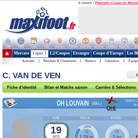
A retenir :
Palmarès Coupe du Mond
OM
PSG
Lyon
Lille
Monaco
Chelsea
Man Utd
Arsenal
Liverpool
ManCity
Ba
+ de clubs
Mercato
Ligue 1
L2/Coupes
Etranger
Coupe d'Europe
Les B
Actualité
|
Résultats & Classement
|
Buteurs
|
Calendrier
|
Equipe
C. VAN DE VEN
Fiche d'identité
Bilan et Matchs saison
Carrière & Sélections
Début Co
OH LOUVAIN
(BEL)
n.
AGE
TAILLE
POIDS
19
22%
ans
1,78 m
? kg