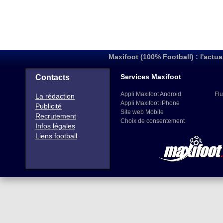
Maxifoot (100% Football) : l'actua
Services Maxifoot
Contacts
Appli Maxifoot Android
Flu
La rédaction
Appli Maxifoot iPhone
Publicité
Site web Mobile
Recrutement
Choix de consentement
Infos légales
Liens football