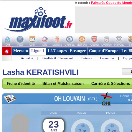
A retenir :
Palmarès Coupe du Mond
OM
PSG
Lyon
Lille
Monaco
Chelsea
Man Utd
Arsenal
Liverpool
ManCity
Ba
+ de clubs
Mercato
Ligue 1
L2/Coupes
Etranger
Coupe d'Europe
Les B
Actualité
|
Résultats & Classement
|
Buteurs
|
Calendrier
|
Equipe
Lasha KERATISHVILI
Fiche d'identité
Bilan et Matchs saison
Carrière & Sélections
Début Co
OH LOUVAIN
(BEL)
n.
AGE
TAILLE
POIDS
23
ans
? m
? kg