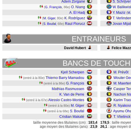
Adem Zorgane
S. Schrijver
O. Niang
W. Balikwi
(
G. François
, 86e)
A. El Hadj
Y. Maziz
(
M.
K. Rodríguez
T. Verlinde
(
M. Giger
, 80e)
Raul Florucz
Jovan Mijat
(
S. Boufal
, 68e)
ENTRAINEURS
David Hubert
Felice Maz
BANCS DE TOUCH
Kjell Scherpen
M. Prévôt
Thierno Barry Mamadou
Wouter Ge
(entré à la 80e)
G. François
M. Maerte
(entré à la 86e)
Mathias Rasmussen
Casper Te
K. Van de Perre
Nachon Ns
Alessio Castro-Montes
Karim Trao
(entré à la 67e)
M. Giger
R. Nyakoss
(entré à la 80e)
S. Boufal
Ayumu Oha
(entré à la 68e)
Cristian Makaté
T. Vlietinck
taille moyenne des titulaires (cm) :
183,4
178,5
: taille moye
age moyen des titulaires (ans) :
23,9
26,1
: age moyen de