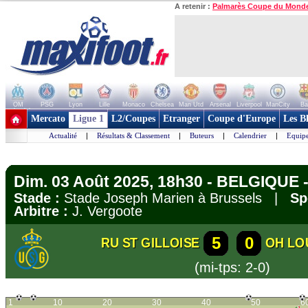
A retenir :
Palmarès Coupe du Mond
OM
PSG
Lyon
Lille
Monaco
Chelsea
Man Utd
Arsenal
Liverpool
ManCity
Ba
+ de clubs
Mercato
Ligue 1
L2/Coupes
Etranger
Coupe d'Europe
Les B
Actualité
|
Résultats & Classement
|
Buteurs
|
Calendrier
|
Equipe
Dim. 03 Août 2025, 18h30 - BELGIQUE -
Stade :
Stade Joseph Marien à Brussels |
Sp
Arbitre :
J. Vergoote
5
0
RU ST GILLOISE
OH LO
(mi-tps: 2-0)
1
10
20
30
40
50
6