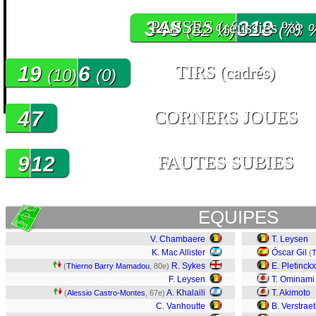
348
PASSES
318
(réussies %)
(82 %)
(78 
19
6
TIRS
(cadrés)
(10)
(0)
4
7
CORNERS JOUES
9
12
FAUTES SUBIES
EQUIPES
V. Chambaere
T. Leysen
K. Mac Allister
Óscar Gil
(
T
R. Sykes
E. Pletinckx
(
Thierno Barry Mamadou
, 80e)
F. Leysen
T. Ominami
A. Khalaili
T. Akimoto
(
Alessio Castro-Montes
, 67e)
C. Vanhoutte
B. Verstrae