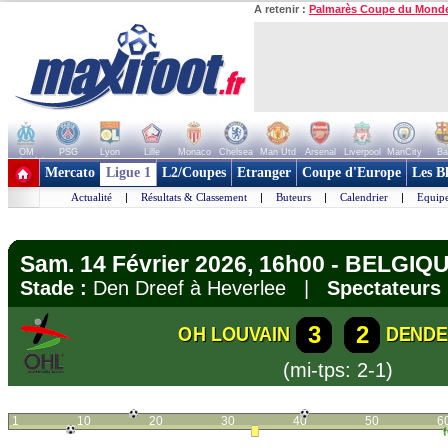
A retenir :
Palmarès Coupe du Mond
OM
PSG
Lyon
Lille
Monaco
Chelsea
Man Utd
Arsenal
Liverpool
ManCity
Ba
+ de clubs
Mercato
Ligue 1
L2/Coupes
Etranger
Coupe d'Europe
Les B
Actualité
|
Résultats & Classement
|
Buteurs
|
Calendrier
|
Equipe
Sam. 14 Février 2026, 16h00 - BELGIQUE
Stade :
Den Dreef à Heverlee |
Spectateurs 
3
2
OH LOUVAIN
DENDE
(mi-tps: 2-1)
1
10
20
30
40
50
6