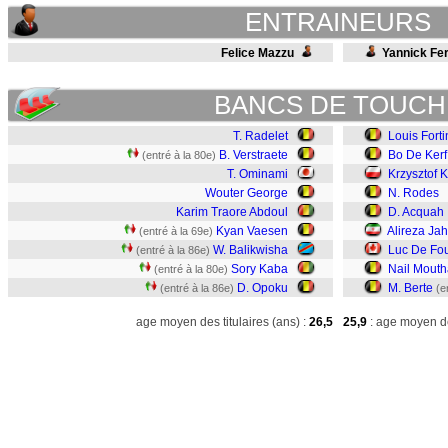
ENTRAINEURS
Felice Mazzu
Yannick Fe
BANCS DE TOUCH
T. Radelet
Louis Forti
B. Verstraete
Bo De Kerf
(entré à la 80e)
T. Ominami
Krzysztof 
Wouter George
N. Rodes
Karim Traore Abdoul
D. Acquah
Kyan Vaesen
Alireza Ja
(entré à la 69e)
W. Balikwisha
Luc De Fou
(entré à la 86e)
Sory Kaba
Nail Mouth
(entré à la 80e)
D. Opoku
M. Berte
(entré à la 86e)
(e
age moyen des titulaires (ans) :
26,5
25,9
: age moyen de