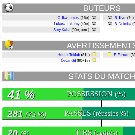
BUTEURS
C. Ikwuemesi
(16e)
R. Kvet
(7e
Lukasz Lakomy
(40e)
B. Nsimba
(
Sory Kaba
(90e, pen.)
AVERTISSEMENT
Henok Teklab
(81e)
F. Ferraro
(3
Óscar Gil
(90+1e)
STATS DU MATC
41 %
POSSESSION
(%)
281
PASSES
(réussies %)
(73 %)
20
TIRS
(cadrés)
(8)