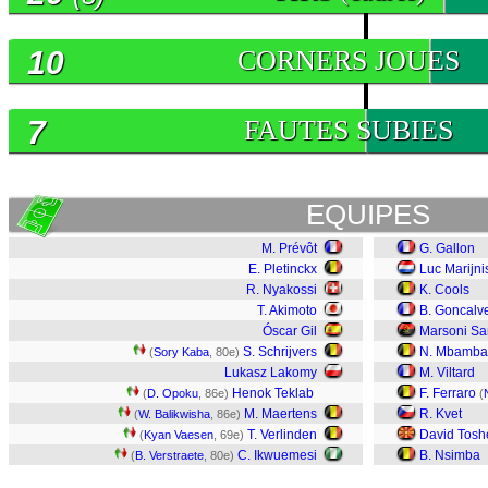
10
CORNERS JOUES
7
FAUTES SUBIES
EQUIPES
M. Prévôt
G. Gallon
E. Pletinckx
Luc Marijn
R. Nyakossi
K. Cools
T. Akimoto
B. Goncalv
Óscar Gil
Marsoni S
S. Schrijvers
N. Mbamba
(
Sory Kaba
, 80e)
Lukasz Lakomy
M. Viltard
Henok Teklab
F. Ferraro
(
D. Opoku
, 86e)
(
M. Maertens
R. Kvet
(
W. Balikwisha
, 86e)
T. Verlinden
David Tosh
(
Kyan Vaesen
, 69e)
C. Ikwuemesi
B. Nsimba
(
B. Verstraete
, 80e)