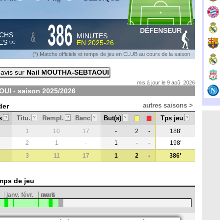
386
DÉFENSEUR
&
CHS
MINUTES
ES
EN
2025-26
*
(
)
(*) Matchs officiels et temps de jeu en CLUB au cours de la saison
avis sur
Nail MOUTHA-SEBTAOUI
mis à jour le 9 aoû. 2026
UI - saison
2025/2026
autres saisons >
der
s
Titu.
Rempl.
Banc
But(s)
Tps jeu
?
?
?
?
?
?
1
10
17
-
2
-
188'
2
1
-
1
-
-
198'
3
11
17
1
2
-
386'
mps de jeu
janv.
févr.
mars
avril