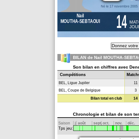
Né le 17 novembre 2005
14
Nail
MOUTHA-SEBTAOUI
MAT
JOU
Donnez votre 
BILAN de Nail MOUTHA-SEBTAO
Son bilan en chiffres avec Den
Compétitions
Match
BEL, Ligue Jupiler
11
BEL, Coupe de Belgique
3
Bilan total en club
14
Chronologie et bilan de son te
Saison
j
août
sept.
oct.
nov.
déc.
Tps jeu: