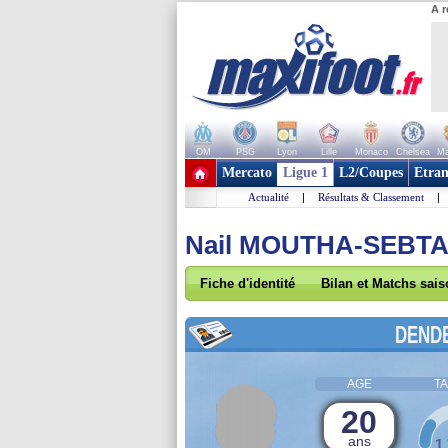
A r
OM
PSG
Lyon
Lille
Monaco
Chelsea
Ma
+ de clubs
Mercato
Ligue 1
L2/Coupes
Etran
Actualité
|
Résultats & Classement
|
Nail MOUTHA-SEBT
Fiche d'identité
Bilan et Matchs sai
DEND
AGE
TA
20
ans
1