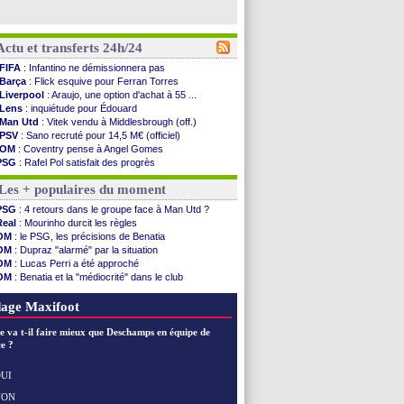
Actu et transferts 24h/24
FIFA
: Infantino ne démissionnera pas
Barça
: Flick esquive pour Ferran Torres
Liverpool
: Araujo, une option d'achat à 55 ...
Lens
: inquiétude pour Édouard
Man Utd
: Vitek vendu à Middlesbrough (off.)
PSV
: Sano recruté pour 14,5 M€ (officiel)
OM
: Coventry pense à Angel Gomes
PSG
: Rafel Pol satisfait des progrès
Amical
: le Barça vainqueur puis battu
Les + populaires du moment
Inter
: Calhanoglu prêt à prolonger
Nice
: Abdelmonem veut rester
PSG
: 4 retours dans le groupe face à Man Utd ?
L2
: le classement complet
Real
: Mourinho durcit les règles
L2
: les résultats de la soirée
OM
: le PSG, les précisions de Benatia
Amical
: Le Havre renversé par Oviedo
OM
: Dupraz "alarmé" par la situation
Amical
: Nice battu aux tirs au but
OM
: Lucas Perri a été approché
Benfica
: Ivanovic proche de Lens
OM
: Benatia et la "médiocrité" dans le club
OM
: Dupraz "alarmé" par la situation
PSG
: Liverpool va proposer 115 M€ pour Barcola
Atletico
: Alvarez, le Barça va revoir son offre
OM
: B. Genesio - "ce n'est pas idéal"
age Maxifoot
Lorient
: Mbamba prêté par Leverkusen (officiel)
Amical
: le Real bat Ferencvaros
e va t-il faire mieux que Deschamps en équipe de
Naples
: Lukaku dit oui à Fenerbahçe
e ?
Amical
: Brest arrache le nul contre Venise
Amical
: un nouveau nul pour Le Mans
UI
Amical
: un nul entre Auxerre et Troyes
NON
Voir les brèves précédentes