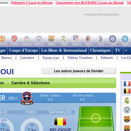
etenir :
Palmarès Coupe du Monde
-
Classement des BUTEURS Coupe du Monde
-
TA
emplacement publicitaire
n Utd
Arsenal
Liverpool
ManCity
Barca
Real
Atletico
Milan
Juve
Inter
Naples
ger
Coupe d'Europe
Les Bleus & International
Chroniques
TV
+
Buteurs
|
Calendrier
|
Equipe type
|
Tableau Transferts
|
Palmarès
|
Les Cl
AOUI
Les autres joueurs de Dender
son
Carrière & Sélections
Début Contrat :
Fin de contrat :
ER
(BEL)
n.c.
n.c.
ILLE
POIDS
NATIONALITE
19%
,77 m
? kg
BELGIQUE