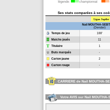
légende:
championnat
Ses stats comparées à ses coéq
Ligue Jupiler
Nail MOUTHA-SEBT
(Dender)
Temps de jeu
188'
Matchs joués
11
T
Titulaire
1
Buts marqués
-
Carton jaune
2
Carton rouge
-
CARRIERE de Nail MOUTHA-S
Votre AVIS sur Nail MOUTHA