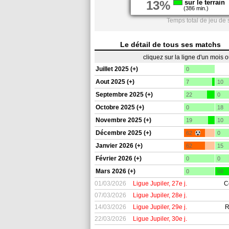
13%
sur le terrain
(386 min.)
Temps total de jeu de
Le détail de tous ses matchs
cliquez sur la ligne d'un mois 
Juillet 2025 (+)
0
Aout 2025 (+)
7
10
Septembre 2025 (+)
22
0
Octobre 2025 (+)
0
18
Novembre 2025 (+)
19
10
Décembre 2025 (+)
62
0
Janvier 2026 (+)
62
15
Février 2026 (+)
0
0
Mars 2026 (+)
0
68
01/03/2026
Ligue Jupiler, 27e j.
C
07/03/2026
Ligue Jupiler, 28e j.
14/03/2026
Ligue Jupiler, 29e j.
R
22/03/2026
Ligue Jupiler, 30e j.