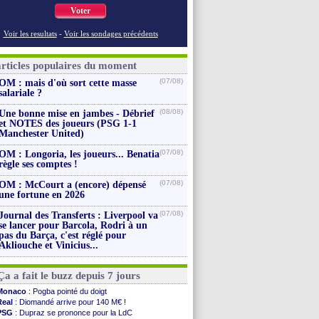
Voter
Voir les resultats
-
Voir les sondages précédents
articles populaires du moment
(07/08)
OM : mais d'où sort cette masse
salariale ?
(08/08)
Une bonne mise en jambes - Débrief
et NOTES des joueurs (PSG 1-1
Manchester United)
(07/08)
OM : Longoria, les joueurs... Benatia
règle ses comptes !
(07/08)
OM : McCourt a (encore) dépensé
une fortune en 2026
(07/08)
Journal des Transferts : Liverpool va
se lancer pour Barcola, Rodri à un
pas du Barça, c'est réglé pour
Akliouche et Vinicius...
Ça a fait le buzz depuis 7 jours
Monaco
: Pogba pointé du doigt
Real
: Diomandé arrive pour 140 M€ !
PSG
: Dupraz se prononce pour la LdC