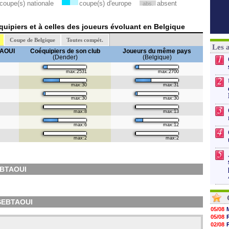
coupe(s) nationale
coupe(s) d'europe
absent
abs.
uipiers et à celles des joueurs évoluant en Belgique
Coupe de Belgique
Toutes compét.
Les 
AOUI
Coéquipiers de son club
Joueurs du même pays
1
(Dender)
(Belgique)
max:2531
max:2700
2
max:30
max:31
max:30
max:30
3
max:8
max:13
max:6
max:12
4
max:2
max:2
5
EBTAOUI
-SEBTAOUI
05/08
05/08
02/08