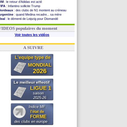
OM
: le retour d'Adidas est acté
FIFA
: Infantino sollicite Trump
Bordeaux
: des clubs de N1 montent au créneau
Argentine
: quand Medina recadre... sa mère
Real
: le démenti de Leipzig pour Diomandé
OM
: le club prêt à libérer Kondogbia ?
OM
: Paixão attire un 2e club anglais
VIDEOS populaires du moment
Voir toutes les vidéos
A SUIVRE
L'equipe type de
MONDIAL
2026
Le meilleur effectif
LIGUE 1
saison
2025-26
Indice MF :
l'état de
FORME
des clubs en europe