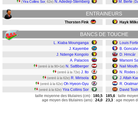
N. Adedeji-Sternberg
M. Berte
(
Yira Collins Sor
, 62e)
(
Da
ENTRAINEURS
Thorsten Fink
Hayk Milk
BANCS DE TOUCHE
L. Kiaba Mounganga
Louis Forti
J. Kayembe
B. Goncalv
J. Ndenge Kongolo
D. Hrncár
A. Palacios
Marsoni S
N. Sattlberger
Nail Mouth
(entré à la 90+1e)
J. Ito
N. Rodes
(entré à la 72e)
(
R. Mirisola
J. Attah Kad
(entré à la 62e)
Oh Hyeon-Gyu
R. Oratma
(entré à la 62e)
Yira Collins Sor
David Tosh
(entré à la 62e)
taille moyenne des titulaires (cm) :
180,5
185,6
: taille moye
age moyen des titulaires (ans) :
24,0
23,3
: age moyen de