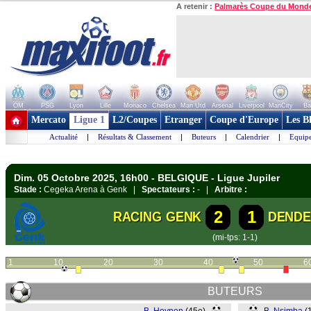
A retenir :
Palmarès Coupe du Mond
OM
PSG
Lyon
Lille
Monaco
Chelsea
Man Utd
Arsenal
Liverpool
ManCity
Ba
+ de clubs
Mercato
Ligue 1
L2/Coupes
Etranger
Coupe d'Europe
Les B
Actualité
|
Résultats & Classement
|
Buteurs
|
Calendrier
|
Equipe
Dim. 05 Octobre 2025, 16h00 - BELGIQUE - Ligue Jupiler
Stade :
Cegeka Arena à Genk |
Spectateurs :
- |
Arbitre :
2
1
RACING GENK
DENDE
(mi-tps: 1-1)
1
10
20
30
40
50
6
BUTEURS