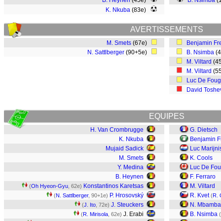
B. Heynen
(45e)
B. Nsimba
(
K. Nkuba
(83e)
AVERTISSEMENTS
M. Smets
(67e)
Benjamin Fre
N. Sattlberger
(90+5e)
B. Nsimba
(
M. Viltard
(4
M. Viltard
(5
Luc De Foug
David Toshe
EQUIPES
H. Van Crombrugge
G. Dietsch
K. Nkuba
Benjamin F
Mujaid Sadick
Luc Marijn
M. Smets
K. Cools
Y. Medina
Luc De Fou
B. Heynen
F. Ferraro
Konstantinos Karetsas
M. Viltard
(
Oh Hyeon-Gyu
, 62e)
P. Hrosovský
R. Kvet
(
N. Sattlberger
, 90+1e)
(
R.
J. Steuckers
N. Mbamba
(
J. Ito
, 72e)
J. Erabi
B. Nsimba
(
R. Mirisola
, 62e)
(