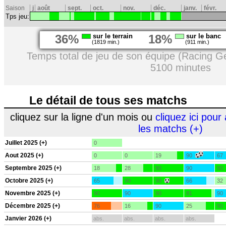
Saison
j
août
sept.
oct.
nov.
déc.
janv.
févr.
Tps jeu:
36%
sur le terrain
18%
sur le banc
(1819 min.)
(911 min.)
Temps total de jeu de son équipe (Racing G
5100 minutes
Le détail de tous ses matchs
cliquez sur la ligne d'un mois ou
cliquez ici pour 
les matchs (+)
Juillet 2025 (+)
0
Aout 2025 (+)
0
0
19
90
67
Septembre 2025 (+)
18
28
90
90
90
Octobre 2025 (+)
65
90
90
66
32
Novembre 2025 (+)
90
90
90
81
90
Décembre 2025 (+)
76
16
90
25
90
Janvier 2026 (+)
abs.
abs.
abs.
abs.