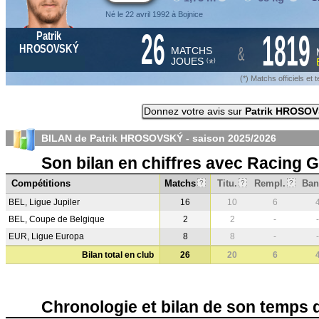
Né le 22 avril 1992 à Bojnice
26
1819
Patrik
&
HROSOVSKÝ
MATCHS
JOUES
*
(
)
(*) Matchs officiels e
Donnez votre avis sur
Patrik HROSO
BILAN de Patrik HROSOVSKÝ - saison
2025/2026
Son bilan en chiffres avec Racing 
Compétitions
Matchs
Titu.
Rempl.
Ban
?
?
?
BEL, Ligue Jupiler
16
10
6
BEL, Coupe de Belgique
2
2
-
-
EUR, Ligue Europa
8
8
-
-
Bilan total en club
26
20
6
Chronologie et bilan de son temps 