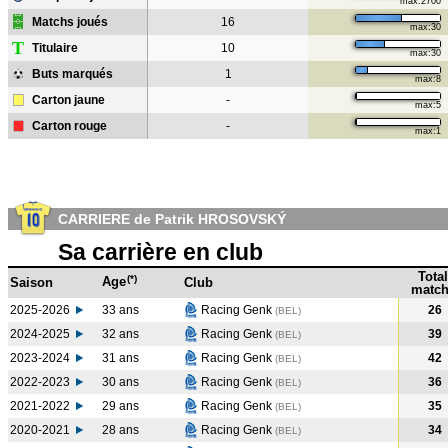
max:2700
Matchs joués
16
max:30
T
Titulaire
10
max:30
Buts marqués
1
max:8
Carton jaune
-
max:5
Carton rouge
-
max:1
CARRIERE de Patrik HROSOVSKÝ
Sa carrière en club
Total
(*)
Age
Saison
Club
match
2025-2026
33 ans
Racing Genk
26
(BEL)
2024-2025
32 ans
Racing Genk
39
(BEL
)
2023-2024
31 ans
Racing Genk
42
(BEL
)
2022-2023
30 ans
Racing Genk
36
(BEL
)
2021-2022
29 ans
Racing Genk
35
(BEL
)
2020-2021
28 ans
Racing Genk
34
(BEL
)