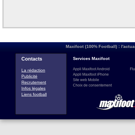
Maxifoot (100% Football) : l'actua
Services Maxifoot
Contacts
Appli Maxifoot Android
Flu
La rédaction
Appli Maxifoot iPhone
Publicité
Site web Mobile
Recrutement
Choix de consentement
Infos légales
Liens football