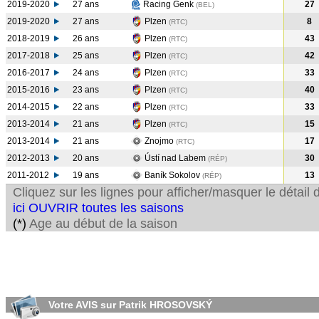
2019-2020
27 ans
Racing Genk
27
(BEL
)
2019-2020
27 ans
Plzen
8
(RTC
)
2018-2019
26 ans
Plzen
43
(RTC
)
2017-2018
25 ans
Plzen
42
(RTC
)
2016-2017
24 ans
Plzen
33
(RTC
)
2015-2016
23 ans
Plzen
40
(RTC
)
2014-2015
22 ans
Plzen
33
(RTC
)
2013-2014
21 ans
Plzen
15
(RTC
)
2013-2014
21 ans
Znojmo
17
(RTC
)
2012-2013
20 ans
Ústí nad Labem
30
(RÉP
)
2011-2012
19 ans
Baník Sokolov
13
(RÉP
)
Cliquez sur les lignes pour afficher/masquer le détai
ici OUVRIR toutes les saisons
(*)
Age au début de la saison
Votre AVIS sur Patrik HROSOVSKÝ