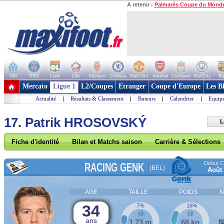
A retenir :
Palmarès Coupe du Mond
OM
PSG
Lyon
Lille
Monaco
Chelsea
Man Utd
Arsenal
Liverpool
ManCity
Ba
+ de clubs
Mercato
Ligue 1
L2/Coupes
Etranger
Coupe d'Europe
Les B
Actualité
|
Résultats & Classement
|
Buteurs
|
Calendrier
|
Equipe
17. Patrik HROSOVSKÝ
L
Fiche d'identité
Bilan et Matchs saison
Carrière & Sélections
Début Co
RACING GENK
(BEL)
Août
AGE
TAILLE
POIDS
N
34
7%
16%
ans
1,73 m
68 kg
S