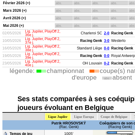
Février 2026 (+)
abs.
abs.
abs.
abs.
abs
Mars 2026 (+)
abs.
abs.
abs.
abs.
abs
Avril 2026 (+)
abs.
abs.
abs.
abs.
abs
Mai 2026 (+)
abs.
abs.
abs.
abs.
abs
Lig. Jupiler, PlayOff 2,
02/05/2026
Charleroi SC
2-0
Racing Genk
36e j.
Lig. Jupiler, PlayOff 2,
10/05/2026
Racing Genk
3-0
Westerlo
37e j.
Lig. Jupiler, PlayOff 2,
16/05/2026
Standard Liège
0-0
Racing Genk
38e j.
Lig. Jupiler, PlayOff 2,
19/05/2026
Racing Genk
0-0
Royal Antwerp
39e j.
Lig. Jupiler, PlayOff 2,
23/05/2026
OH Louvain
0-2
Racing Genk
40e j.
légende:
championnat
coupe(s) na
d'europe
absent
abs.
Ses stats comparées à ses coéquipi
joueurs évoluant en Belgique
Ligue Jupiler
Ligue Europa
Coupe de Belgique
Patrik HROSOVSKÝ
Coéquipiers de son 
(Rac. Genk)
(Racing Genk)
Temps de jeu
1005'