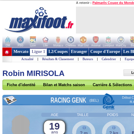
A retenir :
Palmarès Coupe du Mond
OM
PSG
Lyon
Lille
Monaco
Chelsea
Man Utd
Arsenal
Liverpool
ManCity
Ba
+ de clubs
Mercato
Ligue 1
L2/Coupes
Etranger
Coupe d'Europe
Les B
Actualité
|
Résultats & Classement
|
Buteurs
|
Calendrier
|
Equipe
Robin MIRISOLA
L
Fiche d'identité
Bilan et Matchs saison
Carrière & Sélections
Début Co
RACING GENK
(BEL)
n.
AGE
TAILLE
POIDS
N
19
ans
? m
? kg