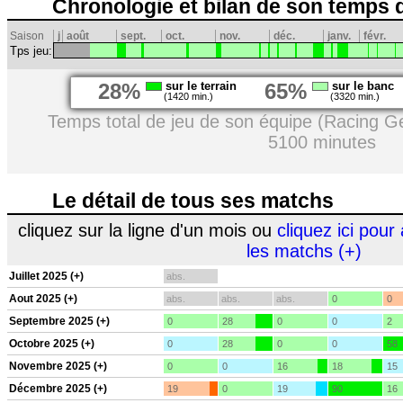
Chronologie et bilan de son temps 
Saison
j
août
sept.
oct.
nov.
déc.
janv.
févr.
Tps jeu:
28%
sur le terrain
65%
sur le banc
(1420 min.)
(3320 min.)
Temps total de jeu de son équipe (Racing G
5100 minutes
Le détail de tous ses matchs
cliquez sur la ligne d'un mois ou
cliquez ici pour 
les matchs (+)
Juillet 2025 (+)
abs.
Aout 2025 (+)
abs.
abs.
abs.
0
0
Septembre 2025 (+)
0
28
0
0
2
Octobre 2025 (+)
0
28
0
0
58
Novembre 2025 (+)
0
0
16
18
15
Décembre 2025 (+)
19
0
19
90
16