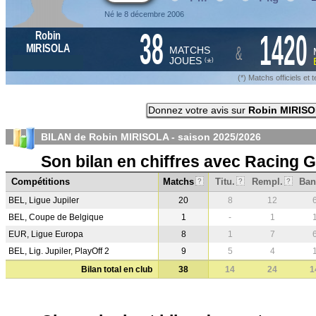
Né le 8 décembre 2006
38
1420
Robin
&
MIRISOLA
MATCHS
JOUES
*
(
)
(*) Matchs officiels e
Donnez votre avis sur
Robin MIRIS
BILAN de Robin MIRISOLA - saison
2025/2026
Son bilan en chiffres avec Racing 
Compétitions
Matchs
Titu.
Rempl.
Ban
?
?
?
BEL, Ligue Jupiler
20
8
12
BEL, Coupe de Belgique
1
-
1
EUR, Ligue Europa
8
1
7
BEL, Lig. Jupiler, PlayOff 2
9
5
4
Bilan total en club
38
14
24
1