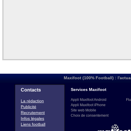
Maxifoot (100% Football) : l'actua
Services Maxifoot
Contacts
Appli Maxifoot Android
Flu
La rédaction
Appli Maxifoot iPhone
Publicité
Site web Mobile
Recrutement
Choix de consentement
Infos légales
Liens football