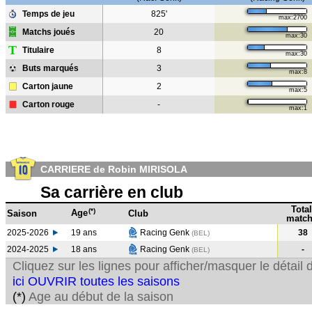
Temps de jeu
825'
max:2700
Matchs joués
20
max:30
T
Titulaire
8
max:30
Buts marqués
3
max:8
Carton jaune
2
max:5
Carton rouge
-
max:1
CARRIERE de Robin MIRISOLA
Sa carrière en club
Total
(*)
Age
Saison
Club
match
2025-2026
19 ans
Racing Genk
38
(BEL)
2024-2025
18 ans
Racing Genk
-
(BEL
)
Cliquez sur les lignes pour afficher/masquer le détai
ici OUVRIR toutes les saisons
(*)
Age au début de la saison