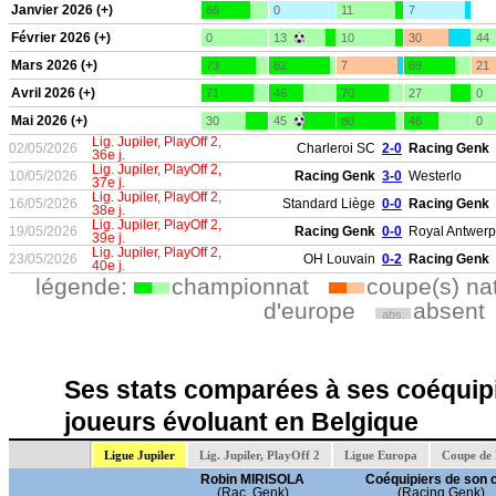
Janvier 2026 (+)
66
0
11
7
Février 2026 (+)
0
13
10
30
44
Mars 2026 (+)
73
82
7
69
21
Avril 2026 (+)
71
46
70
27
0
Mai 2026 (+)
30
45
80
46
0
Lig. Jupiler, PlayOff 2,
02/05/2026
Charleroi SC
2-0
Racing Genk
36e j.
Lig. Jupiler, PlayOff 2,
10/05/2026
Racing Genk
3-0
Westerlo
37e j.
Lig. Jupiler, PlayOff 2,
16/05/2026
Standard Liège
0-0
Racing Genk
38e j.
Lig. Jupiler, PlayOff 2,
19/05/2026
Racing Genk
0-0
Royal Antwerp
39e j.
Lig. Jupiler, PlayOff 2,
23/05/2026
OH Louvain
0-2
Racing Genk
40e j.
légende:
championnat
coupe(s) na
d'europe
absent
abs.
Ses stats comparées à ses coéquipi
joueurs évoluant en Belgique
Ligue Jupiler
Lig. Jupiler, PlayOff 2
Ligue Europa
Coupe de 
Robin MIRISOLA
Coéquipiers de son 
(Rac. Genk)
(Racing Genk)