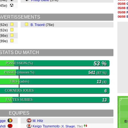
(14e)
Philip Otele
(57e)
20h47
05/08
(45e)
20h30
05/08
20h18
05/08
20h04
AVERTISSEMENTS
06/08
19h47
06/08
19h34
(62e)
B. Traoré
(76e)
06/08
19h14
(62e)
19h06
(86e)
18h50
18h30
(89e)
18h20
17h58
STATS DU MATCH
53 %
POSSESSION
(%)
PASSES
541
(réussies %)
(87 %)
TIRS
13
(cadrés)
(4)
CORNERS JOUES
6
FAUTES SUBIES
13
EQUIPES
ugge
M. Hitz
El
ahdi
Keigo Tsunemoto
(
X. Shaqiri
, 79e)