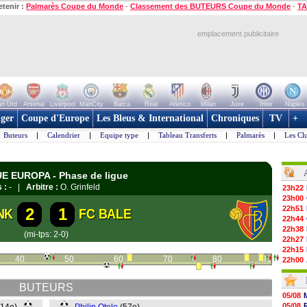
etenir :
Palmarès Coupe du Monde
-
Classement des BUTEURS Coupe du Monde
-
TA
emplacement publicitaire
n Utd
Arsenal
Liverpool
ManCity
Barca
Real
Atletico
Milan
Juve
Inter
Naples
ger
Coupe d'Europe
Les Bleus & International
Chroniques
TV
+
Buteurs
|
Calendrier
|
Equipe type
|
Tableau Transferts
|
Palmarès
|
Les Cl
UE EUROPA - Phase de ligue
 :
- |
Arbitre :
O. Grinfeld
23h22
23h00
22h51
2
1
NK
FC BALE
22h44
22h38
(mi-tps: 2-0)
22h27
22h15
40
50
60
70
80
90
22h00
21h48
21h39
BUTEURS
21h26
05/08
21h05
05/08