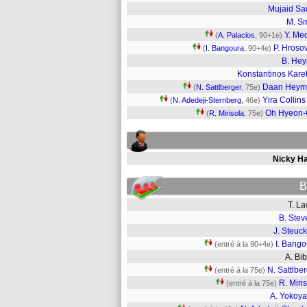
Mujaid Sa
M. S
Y. Me
(
A. Palacios
, 90+1e)
P. Hroso
(
I. Bangoura
, 90+4e)
B. He
Konstantinos Kare
Daan Heym
(
N. Sattlberger
, 75e)
Yira Collins
(
N. Adedeji-Sternberg
, 46e)
Oh Hyeon-
(
R. Mirisola
, 75e)
Nicky H
B
T. L
B. Stev
J. Steuc
I. Bango
(entré à la 90+4e)
A. B
N. Sattlbe
(entré à la 75e)
R. Miri
(entré à la 75e)
A. Yokoy