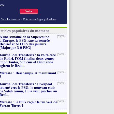
NON
Voter
Voir les resultats
-
Voir les sondages précédents
articles populaires du moment
(05/08)
A une semaine de la Supercoupe
d'Europe, le PSG rate sa rentrée -
Débrief et NOTES des joueurs
(Majorque 3-0 PSG)
(06/08)
Journal des Transferts : la volte-face
de Rodri, l'OM finalise deux ventes
importantes, Vinicius et Diomandé
agitent le Real...
(05/08)
Mercato : Deschamps, et maintenant
?
(05/08)
Journal des Transferts : Liverpool
tourné vers le PSG, le nouveau club
de Salah connu, Lille veut piocher au
Real...
(06/08)
Mercato : le PSG reçoit le feu vert de
Ferran Torres !