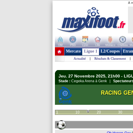
A r
OM
PSG
Lyon
Lille
Monaco
Chelsea
Ma
+ de clubs
Mercato
Ligue 1
L2/Coupes
Etran
Actualité
|
Résultats & Classement
|
Jeu. 27 Novembre 2025, 21h00 - LIG
Stade :
Cegeka Arena à Genk |
Spectateurs
RACING GE
1
10
20
30