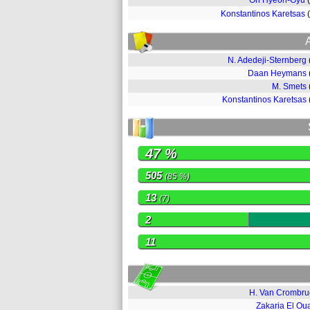
Oh Hyeon-Gyu
Konstantinos Karetsas
N. Adedeji-Sternberg
Daan Heymans
M. Smets
Konstantinos Karetsas
47 %
505
(85 %)
13
(7)
2
11
H. Van Crombr
Zakaria El Ou