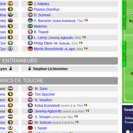
R
dick
J. Adjetey
A
C
mets
Flavius Daniliuc
I
Er
N
dina
D. Schmid
G
G
vský
A. Bacanin
(
Koba Koindredi
, 79e)
Ka
E
N
ynen
Metinho
K
tsas
B. Traoré
Y
ans
L. Leroy
(
Jeremy Agbonifo
, 60e)
Mi
 Sor
Philip Otele
(
M. Soticek
, 87e)
S
F
Gyu
Moritz Broschinski
(
A. Ajeti
, 60e)
C
Ci
B
B
A
R
L
ENTRAINEURS
E
S
Ba
S
ayen
Stephan Lichtsteiner
Aj
La
S
Sa
So
ANCS DE TOUCHE
Sh
awal
M. Salvi
A
ens
Tim Spycher
K
kers
N. Vouilloz
Vo
ura
Koba Koindredi
(entré à la 79e)
S
Sond
ibout
Jeremy Agbonifo
(entré à la 60e)
Sa
rger
X. Shaqiri
(entré à la 79e)
Zidan
Franc
sola
M. Soticek
(entré à la 87e)
ama
I. Salah
O