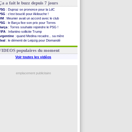
Ça a fait le buzz depuis 7 jours
PSG
: Dupraz se prononce pour la LdC
PSG
: c'est bouclé pour Akliouche !
OM
: Meunier avait un accord avec le club
PSG
: le Barça fixe son prix pour Torres
Barça
: Torres souhaite rejoindre le PSG !
FIFA
: Infantino sollicite Trump
Argentine
: quand Medina recadre... sa mère
Real
: le démenti de Leipzig pour Diomandé
OM
: Paixão attire un 2e club anglais
FIFA
: le conseiller d'Infantino démissionne !
VIDEOS populaires du moment
Voir toutes les vidéos
emplacement publicitaire