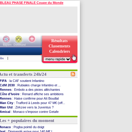
BLEAU PHASE FINALE Coupe du Monde
Résultats
Bayern
Dortmund
Classements
Calendriers
ubs
|
Actu et transferts 24h/24
FIFA
: la CAF soutient Infantino
CdM 2030
: Rubiales charge Infantino et ...
Rennes
: Embolo a des pistes alléchantes
Côte d'Ivoire
: Renard affiche ses ambitions
Rennes
: Haise confirme pour Aït Boudlal
Man City
: Trafford à Leeds pour 47 M€ (off...
Man Utd
: Zirkzee vers la Juventus ?
Amical
: Monaco s'impose contre Getafe
Nantes
: Der Zakarian et sa relation avec Kita
Les + populaires du moment
OM
: le club prêt à libérer Kondogbia ?
Monaco
: le message touchant d'Akliouche
Monaco
: Pogba pointé du doigt
FIFA
: Tebas en remet une couche
Real
: Diomandé arrive pour 140 M€ !