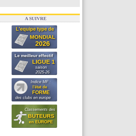
A SUIVRE
L'equipe type de
MONDIAL
2026
Le meilleur effectif
LIGUE 1
saison
2025-26
Indice MF :
l'état de
FORME
des clubs en europe
Classements des
BUTEURS
en EUROPE