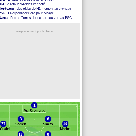
FIFA
: l'UEFA maintient la pression
OM
: le retour d'Adidas est acté
PSG
: Tebas encense Luis Enrique
Bordeaux
: des clubs de N1 montent au créneau
Real
: Vinicius jusqu'en 2032 (officiel)
PSG
: Liverpool accélère pour Mbaye
Lyon
: Mangala va rejoindre Getafe
Barça
: Ferran Torres donne son feu vert au PSG
OM
: une offre refusée pour Aguerd
PSG
: Luis Enrique satisfait malgré tout
Real
: c'est confirmé pour Vinicius
Man City
: Rodri préfère le Barça au Real !
Troyes
: Junior Diaz jusqu'en 2030 (officiel)
emplacement publicitaire
PSG
: Akliouche a signé (officiel)
OM
: une offre pour Bulka
PSG
: contrat signé pour Akliouche
Ouganda
: Owori battu à mort à Kampala
Arsenal
: Arteta veut créer une dynastie
Voir les brèves précédentes
1
Van Crombrugge
3
6
77
19
Sadick
Smets
 Ouahdi
Medina
17
8