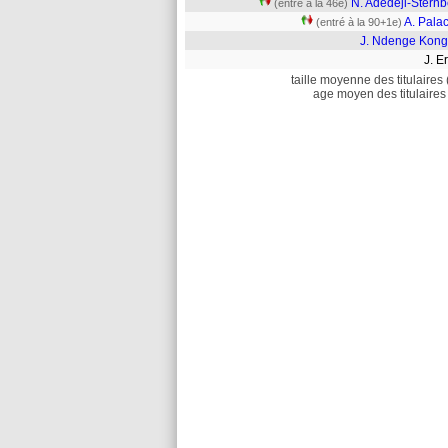
N. Adedeji-Sternb
(entré à la 46e)
A. Pala
(entré à la 90+1e)
J. Ndenge Kong
J. 
taille moyenne des titulaires 
age moyen des titulaires 