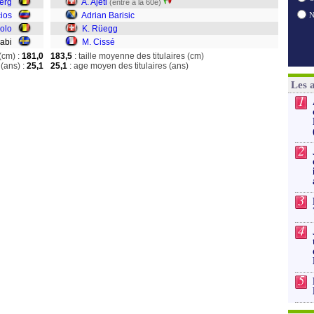
erg
A. Ajeti
(entré à la 60e)
cios
Adrian Barisic
olo
K. Rüegg
Erabi
M. Cissé
(cm) :
181,0
183,5
: taille moyenne des titulaires (cm)
(ans) :
25,1
25,1
: age moyen des titulaires (ans)
Les 
1
2
3
4
5