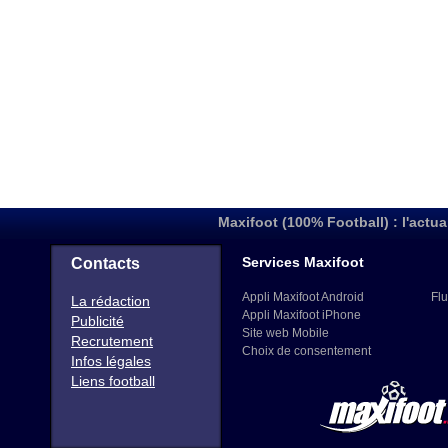
Maxifoot (100% Football) : l'actua
Services Maxifoot
Contacts
Appli Maxifoot Android
Flu
La rédaction
Appli Maxifoot iPhone
Publicité
Site web Mobile
Recrutement
Choix de consentement
Infos légales
Liens football