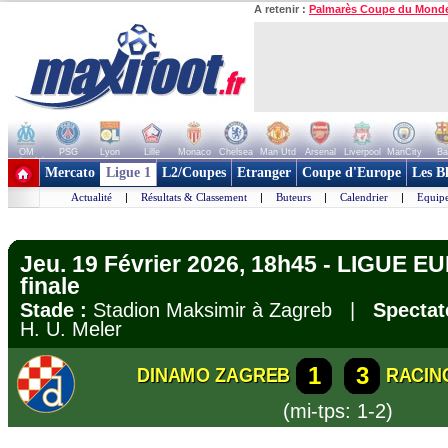
A retenir :
Palmarès Coupe du Mond
OM
PSG
Lyon
Lille
Monaco
Chelsea
Man Utd
Arsenal
Liverpool
ManCity
Ba
+ de clubs
Mercato
Ligue 1
L2/Coupes
Etranger
Coupe d'Europe
Les B
Actualité
|
Résultats & Classement
|
Buteurs
|
Calendrier
|
Equipe
Jeu. 19 Février 2026, 18h45 - LIGUE E
finale
Stade :
Stadion Maksimir à Zagreb |
Spectat
H. U. Meler
1
3
DINAMO ZAGREB
RACIN
(mi-tps: 1-2)