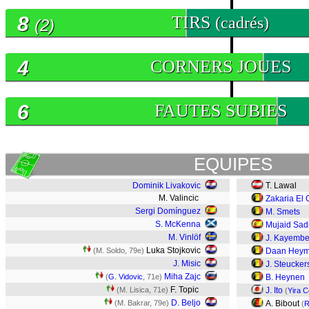
8
TIRS
(cadrés)
(2)
4
CORNERS JOUES
6
FAUTES SUBIES
EQUIPES
Dominik Livakovic
T. Lawal
M. Valincic
Zakaria El
Sergi Domínguez
M. Smets
S. McKenna
Mujaid Sad
M. Vinlöf
J. Kayemb
Luka Stojkovic
(M. Soldo, 79e)
Daan Hey
J. Misic
J. Steucker
Miha Zajc
(
G. Vidovic
, 71e)
B. Heynen
F. Topic
(M. Lisica, 71e)
J. Ito
(
Yira C
D. Beljo
(M. Bakrar, 79e)
A. Bibout
(
R