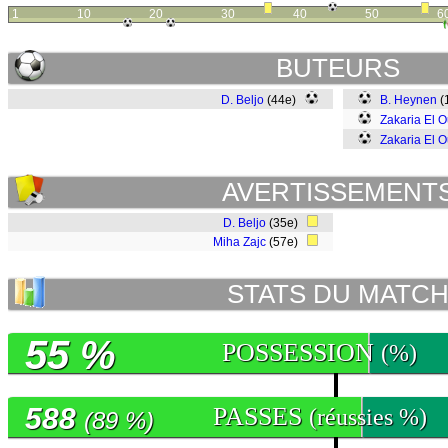
1
10
20
30
40
50
6
BUTEURS
D. Beljo
(44e)
B. Heynen
(
Zakaria El 
Zakaria El 
AVERTISSEMENT
D. Beljo
(35e)
Miha Zajc
(57e)
STATS DU MATC
55 %
POSSESSION
(%)
588
PASSES
(réussies %)
(89 %)