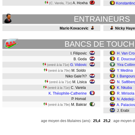
A. Hoxha
(C. Varela, 71e)
Konstantin
ENTRAINEURS
Mario Kovacevic
Nicky Hay
BANCS DE TOUCH
I. Filipovic
H. Van Cr
B. Goda
E. Doucou
G. Vidovic
Yira Collin
(entré à la 71e)
M. Soldo
Y. Medina
(entré à la 79e)
Niko Gale?i?
I. Bangour
M. Lisica
N. Sattlber
(entré à la 71e)
C. Varela
K. Nkuba
(entré à la 71e)
K. Théophile-Catherine
R. Mirisola
P. Horvat
N. Adedeji
M. Bakrar
(entré à la 79e)
A. Palacios
J. Erabi
age moyen des titulaires (ans) :
25,4
25,2
: age moyen de