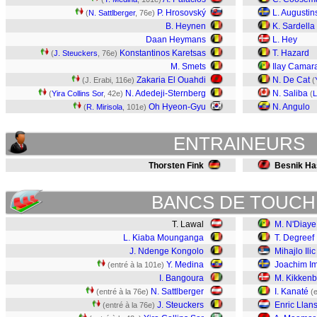
P. Hrosovský
L. Augusti
(
N. Sattlberger
, 76e)
B. Heynen
K. Sardella
Daan Heymans
L. Hey
Konstantinos Karetsas
T. Hazard
(
J. Steuckers
, 76e)
M. Smets
Ilay Camar
Zakaria El Ouahdi
N. De Cat
(J. Erabi, 116e)
(
N. Adedeji-Sternberg
N. Saliba
(
Yira Collins Sor
, 42e)
(
L
Oh Hyeon-Gyu
N. Angulo
(
R. Mirisola
, 101e)
ENTRAINEURS
Thorsten Fink
Besnik Ha
BANCS DE TOUCH
T. Lawal
M. N'Diaye
L. Kiaba Mounganga
T. Degreef
J. Ndenge Kongolo
Mihajlo Ilic
Y. Medina
Joachim Im
(entré à la 101e)
I. Bangoura
M. Kikkenb
N. Sattlberger
I. Kanaté
(entré à la 76e)
(
J. Steuckers
Enric Llan
(entré à la 76e)