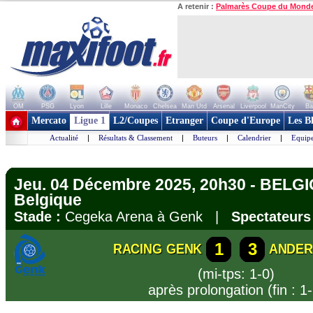
A retenir :
Palmarès Coupe du Mond
OM
PSG
Lyon
Lille
Monaco
Chelsea
Man Utd
Arsenal
Liverpool
ManCity
Ba
+ de clubs
Mercato
Ligue 1
L2/Coupes
Etranger
Coupe d'Europe
Les B
Actualité
|
Résultats & Classement
|
Buteurs
|
Calendrier
|
Equipe
Jeu. 04 Décembre 2025, 20h30 - BELG
Belgique
Stade :
Cegeka Arena à Genk |
Spectateurs
1
3
RACING GENK
ANDER
(mi-tps: 1-0)
après prolongation (fin : 1-