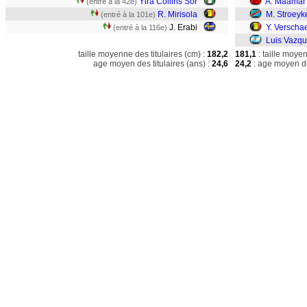
Yira Collins Sor
A. Maamar
(entré à la 42e)
R. Mirisola
M. Stroeyk
(entré à la 101e)
J. Erabi
Y. Verscha
(entré à la 116e)
Luis Vazq
taille moyenne des titulaires (cm) :
182,2
181,1
: taille moye
age moyen des titulaires (ans) :
24,6
24,2
: age moyen de