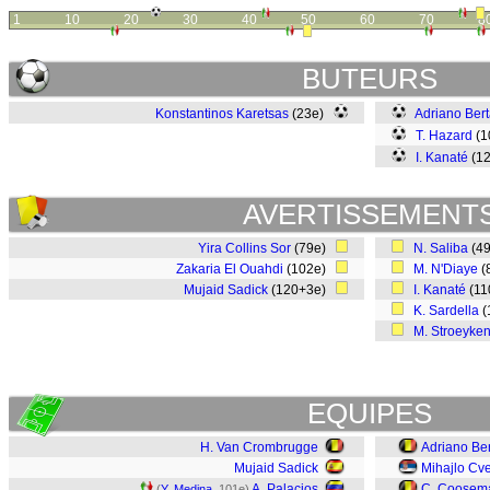
1
10
20
30
40
50
60
70
8
BUTEURS
Konstantinos Karetsas
(23e)
Adriano Bert
T. Hazard
(1
I. Kanaté
(1
AVERTISSEMENT
Yira Collins Sor
(79e)
N. Saliba
(4
Zakaria El Ouahdi
(102e)
M. N'Diaye
(
Mujaid Sadick
(120+3e)
I. Kanaté
(11
K. Sardella
(
M. Stroeyke
EQUIPES
H. Van Crombrugge
Adriano Ber
Mujaid Sadick
Mihajlo Cve
A. Palacios
C. Coosem
(
Y. Medina
, 101e)