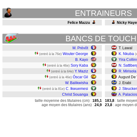
ENTRAINEURS
Felice Mazzu
Nicky Hay
BANCS DE TOUCH
M. Prévôt
T. Lawal
Wouter George
K. Nkuba
(entré à la 76e)
(
B. Kayo
Yira Collin
Sory Kaba
N. Sattlber
(entré à la 46e)
Y. Maziz
R. Mirisola
(entré à la 64e)
Óscar Gil
August De
(entré à la 46e)
W. Balikwisha
J. Erabi
C. Ikwuemesi
J. Steucke
(entré à la 81e)
Christ Souanga
A. Palacios
taille moyenne des titulaires (cm) :
185,1
183,8
: taille moye
age moyen des titulaires (ans) :
24,9
23,8
: age moyen de