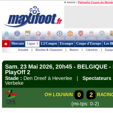
A retenir :
Palmarès Coupe du Mond
OM
PSG
Lyon
Lille
Monaco
Chelsea
Man Utd
Arsenal
Liverpool
ManCity
Ba
+ de clubs
Mercato
Ligue 1
L2/Coupes
Etranger
Coupe d'Europe
Les B
Actualité
|
Résultats & Classement
|
Buteurs
|
Calendrier
|
Equipe
Sam. 23 Mai 2026, 20h45 - BELGIQUE - L
PlayOff 2
Stade :
Den Dreef à Heverlee |
Spectateurs 
Verbeke
0
2
OH LOUVAIN
RACIN
(mi-tps: 0-2)