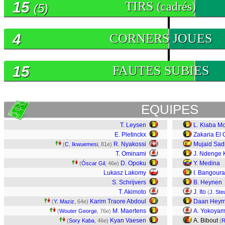
15
TIRS
(cadrés)
(5)
4
CORNERS JOUES
15
FAUTES SUBIES
EQUIPES
T. Leysen
L. Kiaba 
E. Pletinckx
Zakaria El
R. Nyakossi
Mujaid Sad
(
C. Ikwuemesi
, 81e)
T. Ominami
J. Ndenge 
D. Opoku
Y. Medina
(
Óscar Gil
, 46e)
Lukasz Lakomy
I. Bangoura
S. Schrijvers
B. Heynen
T. Akimoto
J. Ito
(
J. Ste
Karim Traore Abdoul
Daan Hey
(
Y. Maziz
, 64e)
M. Maertens
A. Yokoya
(
Wouter George
, 76e)
Kyan Vaesen
A. Bibout
(
Sory Kaba
, 46e)
(
R