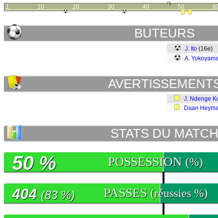
1
10
20
30
40
50
6
BUTEURS
J. Ito
(16e)
A. Yokoyam
AVERTISSEMENT
J. Ndenge K
Daan Heym
STATS DU MATC
50 %
POSSESSION
(%)
404
PASSES
(réussies %)
(83 %)