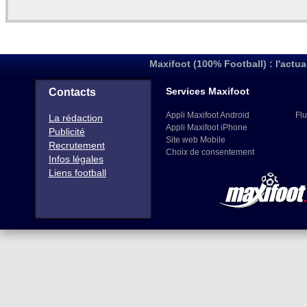
Maxifoot (100% Football) : l'actua
Services Maxifoot
Contacts
Appli Maxifoot Android
Flu
La rédaction
Appli Maxifoot iPhone
Publicité
Site web Mobile
Recrutement
Choix de consentement
Infos légales
Liens football