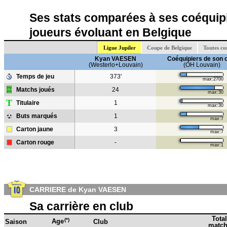
Ses stats comparées à ses coéquipi
joueurs évoluant en Belgique
Ligue Jupiler
Coupe de Belgique
Toutes co
Kyan VAESEN
Coéquipiers de son 
(Westerlo+Louvain)
(OH Louvain)
Temps de jeu
373'
max:2700
Matchs joués
24
max:30
T
Titulaire
1
max:30
Buts marqués
1
max:7
Carton jaune
3
max:7
Carton rouge
-
max:1
CARRIERE de Kyan VAESEN
Sa carrière en club
Total
(*)
Age
Saison
Club
match