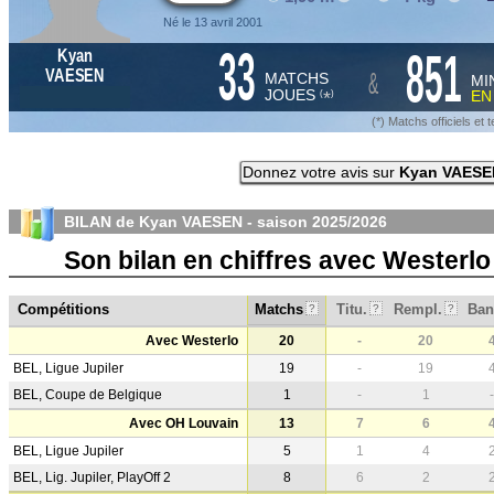
Né le 13 avril 2001
33
851
Kyan
&
VAESEN
MATCHS
MI
JOUES
E
*
(
)
(*) Matchs officiels e
Donnez votre avis sur
Kyan VAESE
BILAN de Kyan VAESEN - saison
2025/2026
Son bilan en chiffres avec Westerl
Compétitions
Matchs
Titu.
Rempl.
Ban
?
?
?
Avec Westerlo
20
-
20
BEL, Ligue Jupiler
19
-
19
BEL, Coupe de Belgique
1
-
1
-
Avec OH Louvain
13
7
6
BEL, Ligue Jupiler
5
1
4
BEL, Lig. Jupiler, PlayOff 2
8
6
2