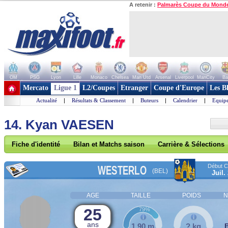
A retenir :
Palmarès Coupe du Mond
OM
PSG
Lyon
Lille
Monaco
Chelsea
Man Utd
Arsenal
Liverpool
ManCity
Ba
+ de clubs
Mercato
Ligue 1
L2/Coupes
Etranger
Coupe d'Europe
Les B
Actualité
|
Résultats & Classement
|
Buteurs
|
Calendrier
|
Equipe
14. Kyan VAESEN
Fiche d'identité
Bilan et Matchs saison
Carrière & Sélections
Début Co
WESTERLO
(BEL)
Juil.
AGE
TAILLE
POIDS
N
25
79%
ans
1,90 m
? kg