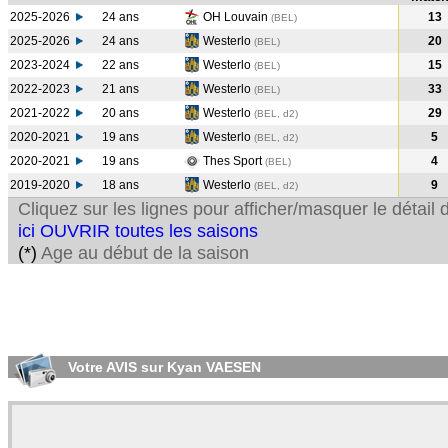
2025-2026
24 ans
OH Louvain
13
(BEL)
2025-2026
24 ans
Westerlo
20
(BEL)
2023-2024
22 ans
Westerlo
15
(BEL
)
2022-2023
21 ans
Westerlo
33
(BEL
)
2021-2022
20 ans
Westerlo
29
(BEL, d2)
2020-2021
19 ans
Westerlo
5
(BEL, d2)
2020-2021
19 ans
Thes Sport
4
(BEL
)
2019-2020
18 ans
Westerlo
9
(BEL, d2)
Cliquez sur les lignes pour afficher/masquer le détai
ici OUVRIR toutes les saisons
(*)
Age au début de la saison
Votre AVIS sur Kyan VAESEN