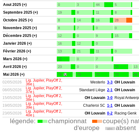
Aout 2025 (+)
0
3
44
5
Septembre 2025 (+)
19
8
11
8
Octobre 2025 (+)
8
14
16
28
Novembre 2025 (+)
8
7
0
0
Décembre 2025 (+)
12
0
9
15
Janvier 2026 (+)
16
12
0
Février 2026 (+)
13
21
11
0
Mars 2026 (+)
62
0
7
Avril 2026 (+)
23
0
0
70
13
Mai 2026 (+)
76
79
70
73
46
Lig. Jupiler, PlayOff 2,
02/05/2026
Westerlo
3-3
OH Louvain
36e j.
Lig. Jupiler, PlayOff 2,
08/05/2026
Standard Liège
2-1
OH Louvain
37e j.
Lig. Jupiler, PlayOff 2,
15/05/2026
OH Louvain
3-0
Royal Antwerp
38e j.
Lig. Jupiler, PlayOff 2,
19/05/2026
Charleroi SC
1-1
OH Louvain
39e j.
Lig. Jupiler, PlayOff 2,
23/05/2026
OH Louvain
0-2
Racing Genk
40e j.
légende:
championnat
coupe(s) na
d'europe
absent
abs.