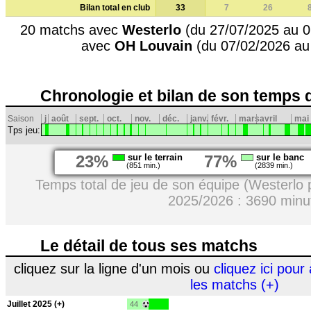
Bilan total en club
33
7
26
20 matchs avec
Westerlo
(du 27/07/2025 au 0
avec
OH Louvain
(du 07/02/2026 au
Chronologie et bilan de son temps 
Saison
j
août
sept.
oct.
nov.
déc.
janv.
févr.
mars
avril
mai
Tps jeu:
23%
sur le terrain
77%
sur le banc
(851 min.)
(2839 min.)
Temps total de jeu de son équipe (Westerlo 
2025/2026 : 3690 minu
Le détail de tous ses matchs
cliquez sur la ligne d'un mois ou
cliquez ici pour 
les matchs (+)
Juillet 2025 (+)
44