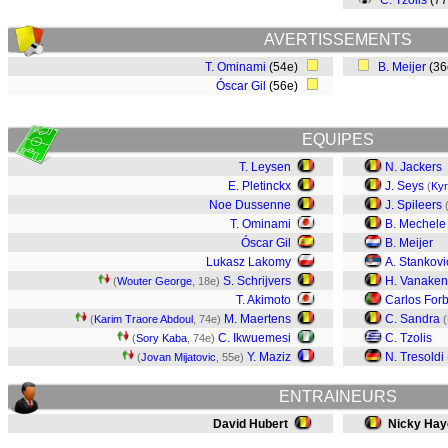
C. Tzolis
(7
AVERTISSEMENTS
T. Ominami
(54e)
B. Meijer
(3
Óscar Gil
(56e)
EQUIPES
T. Leysen
N. Jackers
E. Pletinckx
J. Seys
(
Kyr
Noe Dussenne
J. Spileers
T. Ominami
B. Mechele
Óscar Gil
B. Meijer
Lukasz Lakomy
A. Stankovi
S. Schrijvers
H. Vanaken
(
Wouter George
, 18e)
T. Akimoto
Carlos For
M. Maertens
C. Sandra
(
Karim Traore Abdoul
, 74e)
(
C. Ikwuemesi
C. Tzolis
(
Sory Kaba
, 74e)
Y. Maziz
N. Tresoldi
(
Jovan Mijatovic
, 55e)
ENTRAINEURS
David Hubert
Nicky Hay