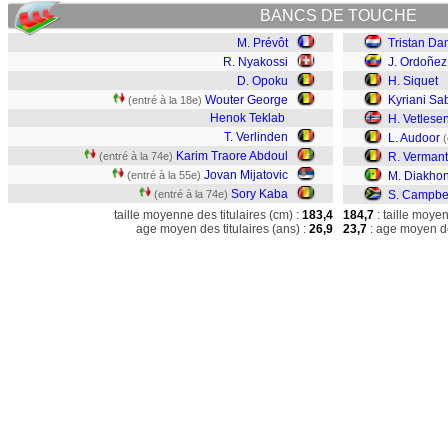
BANCS DE TOUCHE
M. Prévôt
Tristan Da
R. Nyakossi
J. Ordoñez
D. Opoku
H. Siquet
Wouter George
Kyriani Sa
(entré à la 18e)
Henok Teklab
H. Vetlese
T. Verlinden
L. Audoor
(
Karim Traore Abdoul
(entré à la 74e)
R. Vermant
Jovan Mijatovic
(entré à la 55e)
M. Diakho
Sory Kaba
(entré à la 74e)
S. Campbe
taille moyenne des titulaires (cm) :
183,4
184,7
: taille moye
age moyen des titulaires (ans) :
26,9
23,7
: age moyen de