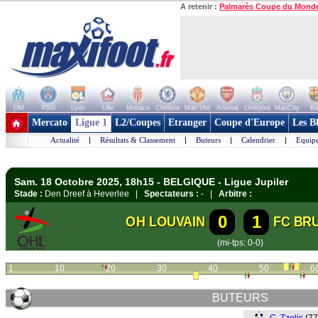
A retenir :
Palmarès Coupe du Mond
OM
PSG
Lyon
Lille
Monaco
Chelsea
Man Utd
Arsenal
Liverpool
ManCity
Ba
+ de clubs
Mercato
Ligue 1
L2/Coupes
Etranger
Coupe d'Europe
Les B
Actualité
|
Résultats & Classement
|
Buteurs
|
Calendrier
|
Equipe
Sam. 18 Octobre 2025, 18h15 - BELGIQUE - Ligue Jupiler
Stade :
Den Dreef à Heverlee |
Spectateurs :
- |
Arbitre :
0
1
OH LOUVAIN
FC BR
(mi-tps: 0-0)
1
10
20
30
40
50
6
BUTEURS