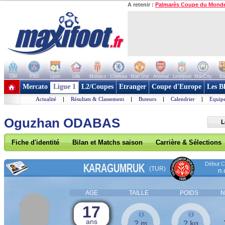
A retenir :
Palmarès Coupe du Mond
OM
PSG
Lyon
Lille
Monaco
Chelsea
Man Utd
Arsenal
Liverpool
ManCity
Ba
+ de clubs
Mercato
Ligue 1
L2/Coupes
Etranger
Coupe d'Europe
Les B
Actualité
|
Résultats & Classement
|
Buteurs
|
Calendrier
|
Equipe
Oguzhan ODABAS
L
Fiche d'identité
Bilan et Matchs saison
Carrière & Sélections
Début Co
KARAGUMRUK
(TUR)
n.
AGE
TAILLE
POIDS
N
17
ans
? m
? kg