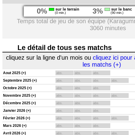
0%
sur le terrain
3%
sur le banc
(0 min.)
(90 min.)
Temps total de jeu de son équipe (Karagumr
3060 minutes
Le détail de tous ses matchs
cliquez sur la ligne d'un mois ou
cliquez ici pour 
les matchs (+)
Aout 2025 (+)
abs.
abs.
abs.
Septembre 2025 (+)
abs.
abs.
abs.
abs.
Octobre 2025 (+)
abs.
abs.
abs.
Novembre 2025 (+)
abs.
abs.
abs.
abs.
Décembre 2025 (+)
abs.
abs.
abs.
Janvier 2026 (+)
abs.
abs.
abs.
Février 2026 (+)
abs.
abs.
abs.
abs.
Mars 2026 (+)
abs.
abs.
abs.
Avril 2026 (+)
abs.
abs.
abs.
abs.