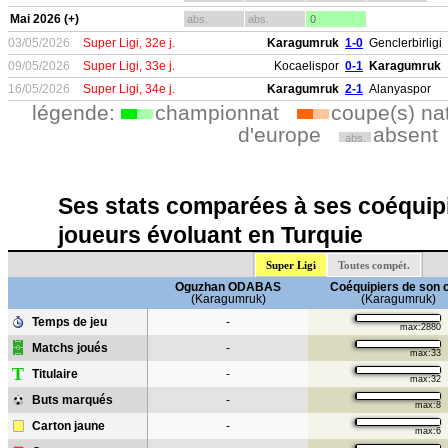
Mai 2026 (+)
abs.
abs.
0
03/05/2026
Super Ligi, 32e j.
Karagumruk
1-0
Genclerbirligi
09/05/2026
Super Ligi, 33e j.
Kocaelispor
0-1
Karagumruk
16/05/2026
Super Ligi, 34e j.
Karagumruk
2-1
Alanyaspor
légende:
championnat
coupe(s) na
d'europe
absent
abs.
Ses stats comparées à ses coéquipi
joueurs évoluant en Turquie
Super Ligi
Toutes compét.
Oguzhan ODABAS
Coéquipiers de son 
(Karagumruk)
(Karagumruk)
Temps de jeu
-
max:2880
Matchs joués
-
max:33
T
Titulaire
-
max:32
Buts marqués
-
max:8
Carton jaune
-
max:6