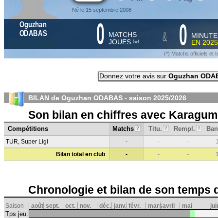
Né le 15 septembre 2008
0
0
Oguzhan
&
ODABAS
MATCHS
MINUTE
JOUES
EN
2025
*
(
)
(*) Matchs officiels e
Donnez votre avis sur
Oguzhan ODA
BILAN de Oguzhan ODABAS - saison
2025/2026
Son bilan en chiffres avec Karagu
Compétitions
Matchs
Titu.
Rempl.
Ban
?
?
?
TUR, Super Ligi
-
-
-
Bilan total en club
-
-
-
Chronologie et bilan de son temps 
Saison
août
sept.
oct.
nov.
déc.
janv.
févr.
mars
avril
mai
jui
Tps jeu: