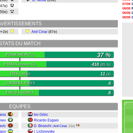
(20e)
D. Verde
(28e)
13h59
07/08
(47e)
13h55
06/08
13h48
(50e)
06/08
13h30
06/08
12h49
06/08
AVERTISSEMENTS
12h22
07/08
12h00
0+2e)
Anil Cinar
(87e)
11h46
11h20
10h49
STATS DU MATCH
10h32
10h10
37 %
POSSESSION
(%)
PASSES
418
(réussies %)
(85 %)
TIRS
11
(cadrés)
(4)
CORNERS JOUES
4
FAUTES SUBIES
8
EQUIPES
nana
Ivo Grbic
aiwu
Ricardo Esgaio
avic
D. Biraschi
(
Anil Cinar
, 21e)
agov
I. Lichnovsky