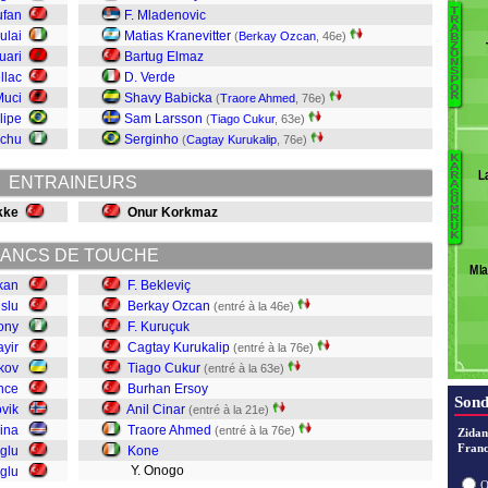
T
ufan
F. Mladenovic
R
A
ulai
Matias Kranevitter
(
Berkay Ozcan
, 46e)
B
Ç
Z
O
uari
Bartug Elmaz
N
M
S
llac
D. Verde
P
Pi
O
Muci
Shavy Babicka
R
(
Traore Ahmed
, 76e)
Lo
lipe
Sam Larsson
(
Tiago Cukur
, 63e)
In
achu
Serginho
(
Cagtay Kurukalip
, 76e)
Z
K
Na
A
L
R
ENTRAINEURS
A
To
G
U
Y
K
M
kke
Onur Korkmaz
R
C
U
A
K
Ci
ANCS DE TOUCHE
Mla
Er
kan
F. Bekleviç
C
slu
Berkay Ozcan
(entré à la 46e)
K
ony
F. Kuruçuk
K
yir
Cagtay Kurukalip
(entré à la 76e)
O
kov
Tiago Cukur
(entré à la 63e)
B
Ince
Burhan Ersoy
Sond
vik
Anil Cinar
(entré à la 21e)
ina
Traore Ahmed
(entré à la 76e)
Zidan
Franc
glu
Kone
Y. Onogo
glu
O