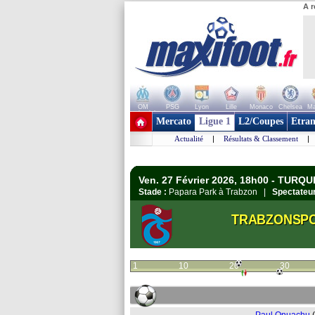
A r
OM
PSG
Lyon
Lille
Monaco
Chelsea
Ma
+ de clubs
Mercato
Ligue 1
L2/Coupes
Etran
Actualité
|
Résultats & Classement
|
Ven. 27 Février 2026, 18h00 - TURQUI
Stade :
Papara Park à Trabzon |
Spectateur
TRABZONSP
1
10
20
30