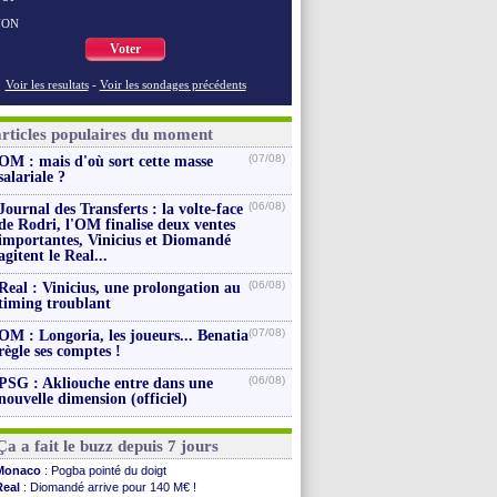
NON
Voter
Voir les resultats
-
Voir les sondages précédents
articles populaires du moment
(07/08)
OM : mais d'où sort cette masse
salariale ?
(06/08)
Journal des Transferts : la volte-face
de Rodri, l'OM finalise deux ventes
importantes, Vinicius et Diomandé
agitent le Real...
(06/08)
Real : Vinicius, une prolongation au
timing troublant
(07/08)
OM : Longoria, les joueurs... Benatia
règle ses comptes !
(06/08)
PSG : Akliouche entre dans une
nouvelle dimension (officiel)
Ça a fait le buzz depuis 7 jours
Monaco
: Pogba pointé du doigt
Real
: Diomandé arrive pour 140 M€ !