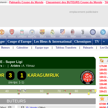
etenir :
Palmarès Coupe du Monde
-
Classement des BUTEURS Coupe du Monde
-
TA
emplacement publicitaire
n Utd
Arsenal
Liverpool
ManCity
Barca
Real
Atletico
Milan
Juve
Inter
Naples
ger
Coupe d'Europe
Les Bleus & International
Chroniques
TV
+
Buteurs
|
Calendrier
|
Equipe type
|
Tableau Transferts
|
Palmarès
|
Les Cl
E - Super Ligi
s :
- |
Arbitre :
A. Yilmaz
17h08
16h55
16h31
3
1
OR
KARAGUMRUK
16h11
16h06
(mi-tps: 1-1)
15h48
15h41
40
50
60
70
80
90
15h21
15h14
14h59
BUTEURS
14h43
07/08
14h14
06/08