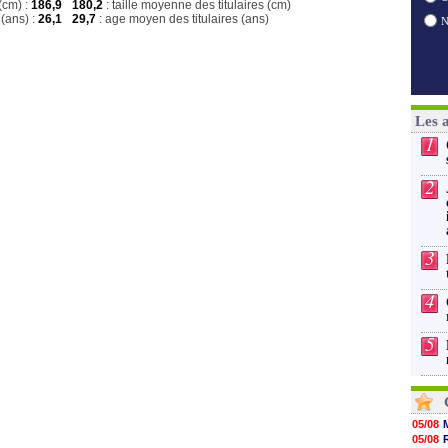
(cm) :
186,9
180,2
: taille moyenne des titulaires (cm)
(ans) :
26,1
29,7
: age moyen des titulaires (ans)
Les 
1
2
3
4
5
05/08
05/08