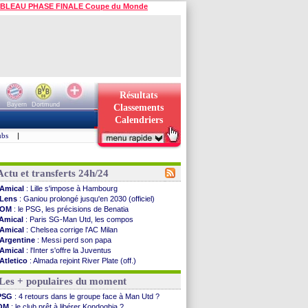
BLEAU PHASE FINALE Coupe du Monde
Résultats
Bayern
Dortmund
Classements
Calendriers
ubs
|
Actu et transferts 24h/24
Amical
: Lille s'impose à Hambourg
Lens
: Ganiou prolongé jusqu'en 2030 (officiel)
OM
: le PSG, les précisions de Benatia
Amical
: Paris SG-Man Utd, les compos
Amical
: Chelsea corrige l'AC Milan
Argentine
: Messi perd son papa
Amical
: l'Inter s'offre la Juventus
Atletico
: Almada rejoint River Plate (off.)
Monaco
: Camara a la cote en Angleterre
Les + populaires du moment
Amical
: encore une défaite pour Strasbourg
OM
: la piste Goore en attaque
PSG
: 4 retours dans le groupe face à Man Utd ?
PSG
: ça négocie avec le Barça pour Torres
OM
: le club prêt à libérer Kondogbia ?