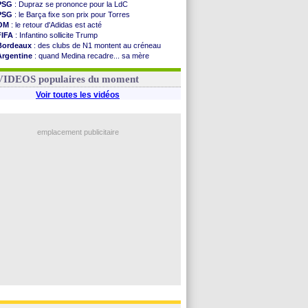
PSG
: Dupraz se prononce pour la LdC
PSG
: le Barça fixe son prix pour Torres
OM
: le retour d'Adidas est acté
FIFA
: Infantino sollicite Trump
Bordeaux
: des clubs de N1 montent au créneau
Argentine
: quand Medina recadre... sa mère
Real
: le démenti de Leipzig pour Diomandé
OM
: Paixão attire un 2e club anglais
VIDEOS populaires du moment
Voir toutes les vidéos
emplacement publicitaire