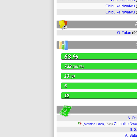
Paul Onuachu
Chibuike Nwaiwu
Chibuike Nwaiwu
O. Tufan
(9
63 %
732
(89 %)
13
(6)
5
12
A. O
Chibuike Nw
(
Mathias Lovik
, 73e)
S. S
A. Bat