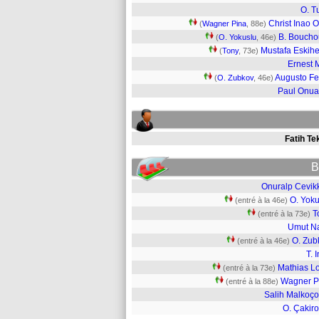
O. T
Christ Inao O
(
Wagner Pina
, 88e)
B. Boucho
(
O. Yokuslu
, 46e)
Mustafa Eskihe
(
Tony
, 73e)
Ernest 
Augusto Fe
(
O. Zubkov
, 46e)
Paul Onu
Fatih Te
B
Onuralp Cevik
O. Yoku
(entré à la 46e)
T
(entré à la 73e)
Umut Na
O. Zub
(entré à la 46e)
T. 
Mathias Lo
(entré à la 73e)
Wagner P
(entré à la 88e)
Salih Malkoço
O. Çakiro