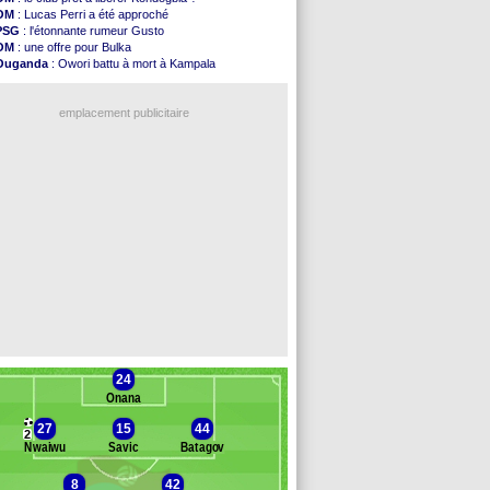
Amical
: Rennes s'incline contre Brentford
OM
: Lucas Perri a été approché
Arsenal
: c'est signé pour Guimaraes (officiel)
PSG
: l'étonnante rumeur Gusto
Amical
: Le Mans concède un nul
OM
: une offre pour Bulka
Real
: Mourinho durcit les règles
Ouganda
: Owori battu à mort à Kampala
Amical
: Toulouse s'incline lourdement
OM
: une offre refusée pour Aguerd
OM
: Benatia et la "médiocrité" dans le club
PSG
: Liverpool va proposer 115 M€ pour Barcola
Newcastle
: Guimarães, le club se défend
emplacement publicitaire
L2
: la 1ère journée à suivre en DIRECT !
PSG
: une deuxième offre pour Suzuki
PSG
: le groupe pour le match face à Man Utd
OM
: le jour où tout a basculé pour Benatia
Heracles
: Reine-Adélaïde, le sort s'acharne...
Voir les brèves précédentes
24
Onana
27
15
44
2
Nwaiwu
Savic
Batagov
8
42