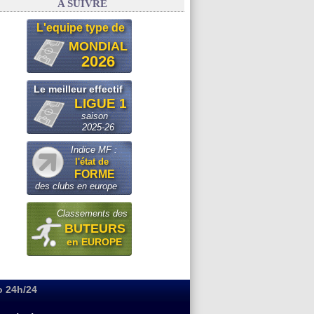
A SUIVRE
L'equipe type de
MONDIAL
2026
Le meilleur effectif
LIGUE 1
saison
2025-26
Indice MF :
l'état de
FORME
des clubs en europe
Classements des
BUTEURS
en EUROPE
o 24h/24