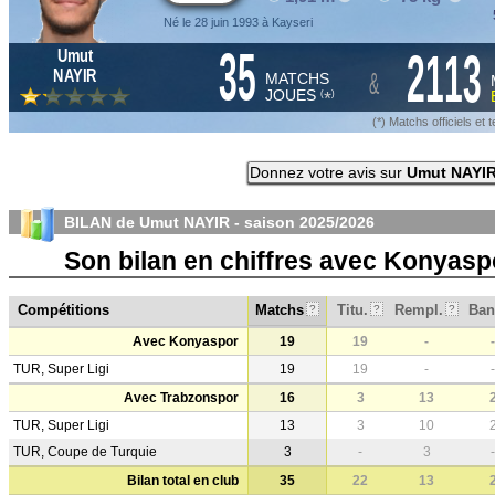
Né le 28 juin 1993 à Kayseri
35
2113
Umut
&
NAYIR
MATCHS
JOUES
*
(
)
(*) Matchs officiels e
Donnez votre avis sur
Umut NAYI
BILAN de Umut NAYIR - saison
2025/2026
Son bilan en chiffres avec Konyas
Compétitions
Matchs
Titu.
Rempl.
Ban
?
?
?
Avec Konyaspor
19
19
-
-
TUR, Super Ligi
19
19
-
-
Avec Trabzonspor
16
3
13
TUR, Super Ligi
13
3
10
TUR, Coupe de Turquie
3
-
3
-
Bilan total en club
35
22
13