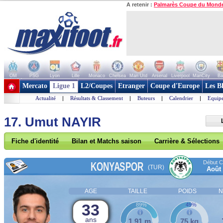
A retenir :
Palmarès Coupe du Mond
OM
PSG
Lyon
Lille
Monaco
Chelsea
Man Utd
Arsenal
Liverpool
ManCity
Ba
+ de clubs
Mercato
Ligue 1
L2/Coupes
Etranger
Coupe d'Europe
Les B
Actualité
|
Résultats & Classement
|
Buteurs
|
Calendrier
|
Equipe
17. Umut NAYIR
Fiche d'identité
Bilan et Matchs saison
Carrière & Sélections
Début Co
KONYASPOR
(TUR)
Août
AGE
TAILLE
POIDS
N
33
89%
49%
ans
1,91 m
75 kg