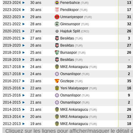
2023-2024
30 ans
Fenerbahce
13
(TUR
)
2023-2024
30 ans
Pendikspor
17
(TUR
)
2022-2023
29 ans
Umraniyespor
31
(TUR
)
2021-2022
28 ans
Giresunspor
32
(TUR
)
2020-2021
27 ans
Hajduk Split
26
(CRO
)
2020-2021
27 ans
Besiktas
3
(TUR
)
2019-2020
26 ans
Besiktas
27
(TUR
)
2018-2019
25 ans
Bursaspor
26
(TUR
)
2018-2019
25 ans
Besiktas
-
(TUR
)
2017-2018
24 ans
MKE Ankaragucu
30
(TUR
)
2017-2018
24 ans
Osmanlispor
2
(TUR
)
2016-2017
23 ans
Goztepe
35
(TUR
)
2015-2016
22 ans
Yeni Malatyaspor
16
(TUR
)
2015-2016
22 ans
Osmanlispor
9
(TUR
)
2014-2015
21 ans
Osmanlispor
2
(TUR
)
2014-2015
21 ans
MKE Ankaragucu
26
(TUR
)
2013-2014
20 ans
MKE Ankaragucu
33
(TUR
)
2012-2013
19 ans
MKE Ankaragucu
18
(TUR
)
Cliquez sur les lignes pour afficher/masquer le détai