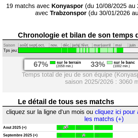
19 matchs avec
Konyaspor
(du 10/08/2025 au 
avec
Trabzonspor
(du 30/01/2026 au
Chronologie et bilan de son temps 
Saison
août
sept.
oct.
nov.
déc.
janv.
j
févr.
mars
avril
mai
juin
Tps jeu:
67%
sur le terrain
33%
sur le banc
(2058 min.)
(1002 min.)
Temps total de jeu de son équipe (Konyas
saison 2025/2026 : 3060 
Le détail de tous ses matchs
cliquez sur la ligne d'un mois ou
cliquez ici pour 
les matchs (+)
Aout 2025 (+)
90
86
90
Septembre 2025 (+)
90
90
90