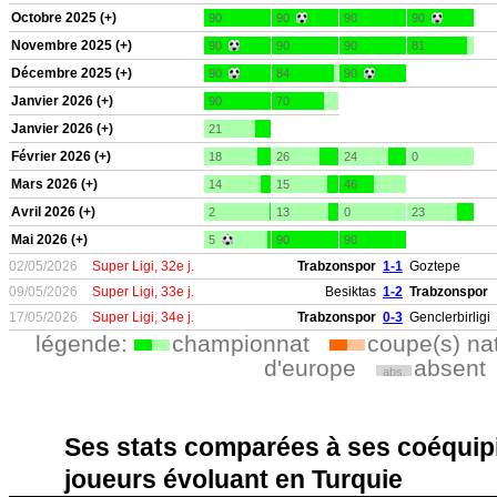
Octobre 2025 (+)
90
90
90
90
Novembre 2025 (+)
90
90
90
81
Décembre 2025 (+)
90
84
90
Janvier 2026 (+)
90
70
Janvier 2026 (+)
21
Février 2026 (+)
18
26
24
0
Mars 2026 (+)
14
15
46
Avril 2026 (+)
2
13
0
23
Mai 2026 (+)
5
90
90
02/05/2026
Super Ligi, 32e j.
Trabzonspor
1-1
Goztepe
09/05/2026
Super Ligi, 33e j.
Besiktas
1-2
Trabzonspor
17/05/2026
Super Ligi, 34e j.
Trabzonspor
0-3
Genclerbirligi
légende:
championnat
coupe(s) na
d'europe
absent
abs.
Ses stats comparées à ses coéquipi
joueurs évoluant en Turquie