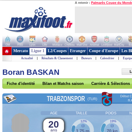
A retenir :
Palmarès Coupe du Mond
OM
PSG
Lyon
Lille
Monaco
Chelsea
Man Utd
Arsenal
Liverpool
ManCity
Ba
+ de clubs
Mercato
Ligue 1
L2/Coupes
Etranger
Coupe d'Europe
Les B
Actualité
|
Résultats & Classement
|
Buteurs
|
Calendrier
|
Equipe
Boran BASKAN
L
Fiche d'identité
Bilan et Matchs saison
Carrière & Sélections
Début Co
TRABZONSPOR
(TUR)
n.
AGE
TAILLE
POIDS
N
20
12%
19%
ans
1,75 m
70 kg