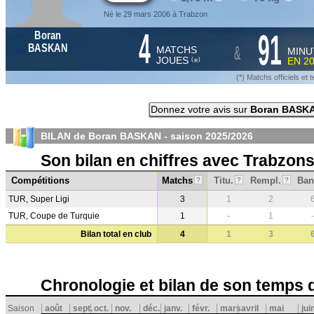
Né le 29 mars 2006 à Trabzon
4
91
Boran
&
BASKAN
MATCHS
MINU
JOUES
EN
2
*
(
)
(*) Matchs officiels e
Donnez votre avis sur
Boran BASK
BILAN de Boran BASKAN - saison
2025/2026
Son bilan en chiffres avec Trabzon
Compétitions
Matchs
Titu.
Rempl.
Ban
?
?
?
TUR, Super Ligi
3
1
2
TUR, Coupe de Turquie
1
-
1
-
Bilan total en club
4
1
3
Chronologie et bilan de son temps 
Saison
août
sept.
oct.
nov.
déc.
janv.
févr.
mars
avril
mai
jui