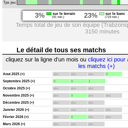
Tps jeu:
3%
sur le terrain
23%
sur le banc
(91 min.)
(719 min.)
Temps total de jeu de son équipe (Trabzons
3150 minutes
Le détail de tous ses matchs
cliquez sur la ligne d'un mois ou
cliquez ici pour 
les matchs (+)
Aout 2025 (+)
abs.
abs.
abs.
0
Septembre 2025 (+)
0
0
1
Octobre 2025 (+)
abs.
abs.
abs.
Novembre 2025 (+)
abs.
0
abs.
abs.
Décembre 2025 (+)
abs.
abs.
abs.
Janvier 2026 (+)
abs.
abs.
abs.
abs.
Février 2026 (+)
abs.
0
abs.
abs.
Mars 2026 (+)
abs.
abs.
abs.