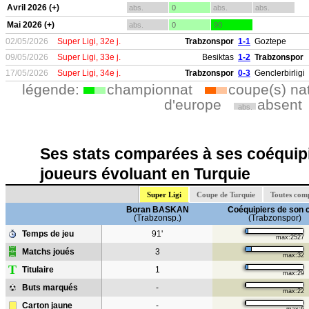
Avril 2026 (+)
abs.
0
abs.
abs.
Mai 2026 (+)
abs.
0
90
02/05/2026
Super Ligi, 32e j.
Trabzonspor
1-1
Goztepe
09/05/2026
Super Ligi, 33e j.
Besiktas
1-2
Trabzonspor
17/05/2026
Super Ligi, 34e j.
Trabzonspor
0-3
Genclerbirligi
légende:
championnat
coupe(s) na
d'europe
absent
abs.
Ses stats comparées à ses coéquipi
joueurs évoluant en Turquie
Super Ligi
Coupe de Turquie
Toutes com
Boran BASKAN
Coéquipiers de son 
(Trabzonsp.)
(Trabzonspor)
Temps de jeu
91'
max:2527
Matchs joués
3
max:32
T
Titulaire
1
max:29
Buts marqués
-
max:22
Carton jaune
-