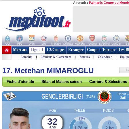
A retenir :
Palmarès Coupe du Mond
OM
PSG
Lyon
Lille
Monaco
Chelsea
Man Utd
Arsenal
Liverpool
ManCity
Ba
+ de clubs
Mercato
Ligue 1
L2/Coupes
Etranger
Coupe d'Europe
Les B
Actualité
|
Résultats & Classement
|
Buteurs
|
Calendrier
|
Equipe
17. Metehan MIMAROGLU
L
Fiche d'identité
Bilan et Matchs saison
Carrière & Sélections
Début Co
GENCLERBIRLIGI
(TUR)
Juil.
AGE
TAILLE
POIDS
N
32
25%
ans
1,78 m
? kg