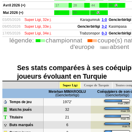
Avril 2026 (+)
17
28
44
86
Mai 2026 (+)
77
89
90
03/05/2026
Super Ligi, 32e j.
Karagumruk
1-0
Genclerbirligi
09/05/2026
Super Ligi, 33e j.
Genclerbirligi
3-2
Kasimpasa
17/05/2026
Super Ligi, 34e j.
Trabzonspor
0-3
Genclerbirligi
légende:
championnat
coupe(s) na
d'europe
absent
abs.
Ses stats comparées à ses coéquipi
joueurs évoluant en Turquie
Super Ligi
Coupe de Turquie
Toutes com
Metehan MIMAROGLU
Coéquipiers de son 
(Genclerbirligi)
(Genclerbirligi)
Temps de jeu
1972'
max:2907
Matchs joués
32
max:33
T
Titulaire
21
max:33
Buts marqués
6
max:6