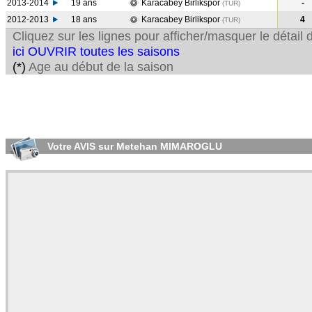
2013-2014
19 ans
Karacabey Birlikspor
-
(TUR
)
2012-2013
18 ans
Karacabey Birlikspor
4
(TUR
)
Cliquez sur les lignes pour afficher/masquer le détai
ici OUVRIR toutes les saisons
(*)
Age au début de la saison
Votre AVIS sur Metehan MIMAROGLU