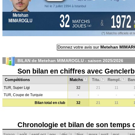
Né le 7 juillet 1994 à Istanbul
32
1972
Metehan
&
MIMAROGLU
MATCHS
JOUES
*
(
)
(*) Matchs officiels e
Donnez votre avis sur
Metehan MIMA
BILAN de Metehan MIMAROGLU - saison
2025/2026
Son bilan en chiffres avec Genclerbi
Compétitions
Matchs
Titu.
Rempl.
Ban
?
?
?
TUR, Super Ligi
32
21
11
TUR, Coupe de Turquie
-
-
-
-
Bilan total en club
32
21
11
Chronologie et bilan de son temps 
Saison
août
sept.
oct.
nov.
déc.
j
févr.
mars
avril
mai
jui