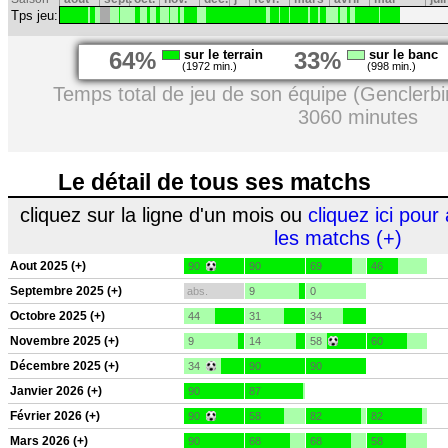
Tps jeu:
64%
sur le terrain
33%
sur le banc
(1972 min.)
(998 min.)
Temps total de jeu de son équipe (Genclerbir
3060 minutes
Le détail de tous ses matchs
cliquez sur la ligne d'un mois ou
cliquez ici pour 
les matchs (+)
Aout 2025 (+)
90
90
69
46
Septembre 2025 (+)
abs.
9
0
Octobre 2025 (+)
44
31
34
Novembre 2025 (+)
9
14
58
60
Décembre 2025 (+)
34
90
90
Janvier 2026 (+)
90
87
Février 2026 (+)
90
58
82
82
Mars 2026 (+)
90
68
68
58