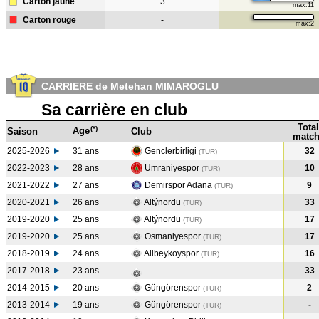
Carton jaune
3
max:11
Carton rouge
-
max:2
CARRIERE de Metehan MIMAROGLU
Sa carrière en club
Total
(*)
Age
Saison
Club
match
2025-2026
31 ans
Genclerbirligi
32
(TUR)
2022-2023
28 ans
Umraniyespor
10
(TUR
)
2021-2022
27 ans
Demirspor Adana
9
(TUR
)
2020-2021
26 ans
Altýnordu
33
(TUR
)
2019-2020
25 ans
Altýnordu
17
(TUR
)
2019-2020
25 ans
Osmaniyespor
17
(TUR
)
2018-2019
24 ans
Alibeykoyspor
16
(TUR
)
2017-2018
23 ans
33
2014-2015
20 ans
Güngörenspor
2
(TUR
)
2013-2014
19 ans
Güngörenspor
-
(TUR
)