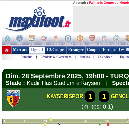
A retenir :
Palmarès Coupe du Mond
OM
PSG
Lyon
Lille
Monaco
Chelsea
Man Utd
Arsenal
Liverpool
ManCity
Ba
+ de clubs
Mercato
Ligue 1
L2/Coupes
Etranger
Coupe d'Europe
Les B
Actualité
|
Résultats & Classement
|
Buteurs
|
Calendrier
|
Equipe
Dim. 28 Septembre 2025, 19h00 - TURQU
Stade :
Kadir Has Stadium à Kayseri |
Specta
1
1
KAYSERISPOR
GENCL
(mi-tps: 0-1)
1
10
20
30
40
50
6