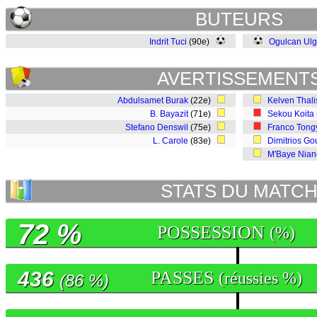
BUTEURS
Indrit Tuci
(90e)
Ogulcan Ul
AVERTISSEMENT
Abdulsamet Burak
(22e)
Kelven Thal
B. Bayazit
(71e)
Sekou Koita
Stefano Denswil
(75e)
Franco Tong
L. Carole
(83e)
Dimitrios Go
M'Baye Nian
STATS DU MATC
72 %
POSSESSION
(%)
436
PASSES
(réussies %)
(86 %)