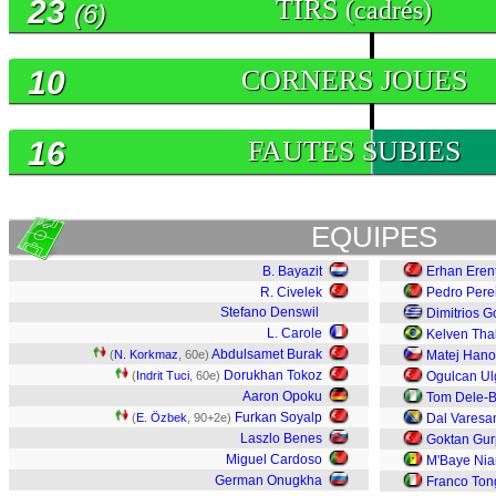
23
TIRS
(cadrés)
(6)
10
CORNERS JOUES
16
FAUTES SUBIES
EQUIPES
B. Bayazit
Erhan Eren
R. Civelek
Pedro Pere
Stefano Denswil
Dimitrios G
L. Carole
Kelven Tha
Abdulsamet Burak
(
N. Korkmaz
, 60e)
Matej Han
Dorukhan Tokoz
(
Indrit Tuci
, 60e)
Ogulcan U
Aaron Opoku
Tom Dele-B
Furkan Soyalp
(
E. Özbek
, 90+2e)
Dal Varesa
Laszlo Benes
Goktan Gu
Miguel Cardoso
M'Baye Ni
German Onugkha
Franco Ton