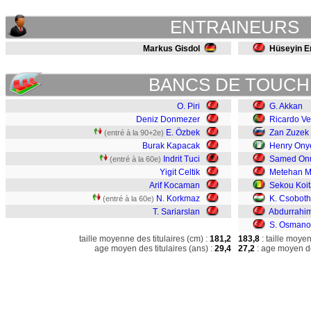
ENTRAINEURS
Markus Gisdol
Hüseyin E
BANCS DE TOUCH
O. Piri
G. Akkan
Deniz Donmezer
Ricardo Ve
E. Özbek
Zan Zuzek
(entré à la 90+2e)
Burak Kapacak
Henry Ony
Indrit Tuci
Samed On
(entré à la 60e)
Yigit Celtik
Metehan M
Arif Kocaman
Sekou Koit
N. Korkmaz
K. Csoboth
(entré à la 60e)
T. Sariarslan
Abdurrahi
S. Osmano
taille moyenne des titulaires (cm) :
181,2
183,8
: taille moye
age moyen des titulaires (ans) :
29,4
27,2
: age moyen de